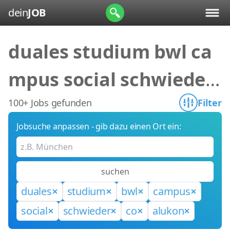
dein
JOB
duales studium bwl ca
mpus social schwieder
co alukon
100+ Jobs gefunden
Filter
Jobsuche anpassen - gib dazu einen Ort ein:
suchen
duales
studium
bwl
campus
social
schwieder
co
alukon