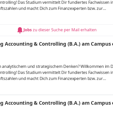
trolling! Das Studium vermittelt Dir fundiertes Fachwissen i
tszahlen und macht Dich zum Finanzexperten bzw. zur
ber starten – direkt am Campus vor Ort oder ganz flexibel virt
Unternehmen in Deiner Nähe. Aufgaben Du kannst Dein Stud
Du absolvierst ein staatlich anerkanntes Bachelorstudium 
Jobs
zu dieser Suche per Mail erhalten
tudy Guides und
g Accounting & Controlling (B.A.) am Campus o
 an analytischem und strategischem Denken? Willkommen im 
trolling! Das Studium vermittelt Dir fundiertes Fachwissen i
tszahlen und macht Dich zum Finanzexperten bzw. zur
ber starten – direkt am Campus vor Ort oder ganz flexibel virt
Unternehmen in Deiner Nähe. Aufgaben Du kannst Dein Stud
Du absolvierst ein staatlich anerkanntes Bachelorstudium 
g Accounting & Controlling (B.A.) am Campus o
tudy Guides und