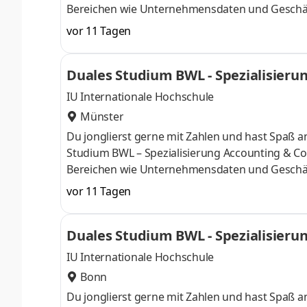
Bereichen wie Unternehmensdaten und Geschäf
Finanzexpertin. Du kannst im April oder im Okto
vor 11 Tagen
Deine Praxisphasen absolvierst Du bei einem 
Numerus clausus oder Aufnahmeprüfung starten
Duales Studium BWL - Spezialisierun
praxisnahen InhaltenDeine Studienberatung, S
IU Internationale Hochschule
Münster
Du jonglierst gerne mit Zahlen und hast Spaß
Studium BWL – Spezialisierung Accounting & Con
Bereichen wie Unternehmensdaten und Geschäf
Finanzexpertin. Du kannst im April oder im Okto
vor 11 Tagen
Deine Praxisphasen absolvierst Du bei einem 
Numerus clausus oder Aufnahmeprüfung starten
Duales Studium BWL - Spezialisierun
praxisnahen InhaltenDeine Studienberatung, S
IU Internationale Hochschule
Bonn
Du jonglierst gerne mit Zahlen und hast Spaß