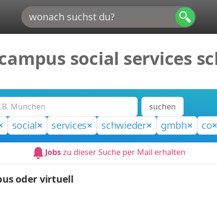
campus social services 
suchen
social
services
schwieder
gmbh
co
Jobs
zu dieser Suche per Mail erhalten
s oder virtuell