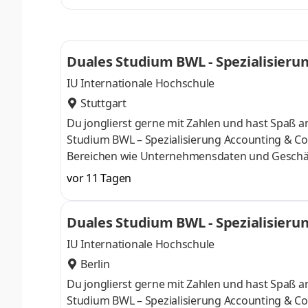
Numerus clausus oder Aufnahmeprüfung starten
praxisnahen InhaltenDeine Studienberatung, S
Duales Studium BWL - Spezialisierun
IU Internationale Hochschule
Stuttgart
Du jonglierst gerne mit Zahlen und hast Spaß
Studium BWL – Spezialisierung Accounting & Con
Bereichen wie Unternehmensdaten und Geschäf
Finanzexpertin. Du kannst im April oder im Okto
vor 11 Tagen
Deine Praxisphasen absolvierst Du bei einem 
Numerus clausus oder Aufnahmeprüfung starten
Duales Studium BWL - Spezialisierun
praxisnahen InhaltenDeine Studienberatung, S
IU Internationale Hochschule
Berlin
Du jonglierst gerne mit Zahlen und hast Spaß
Studium BWL – Spezialisierung Accounting & Con