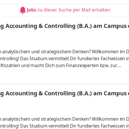
Du absolvierst ein staatlich anerkanntes Bachelorstudium 
Jobs
zu dieser Suche per Mail erhalten
tudy Guides und
g Accounting & Controlling (B.A.) am Campus o
 an analytischem und strategischem Denken? Willkommen im 
trolling! Das Studium vermittelt Dir fundiertes Fachwissen i
tszahlen und macht Dich zum Finanzexperten bzw. zur
ber starten – direkt am Campus vor Ort oder ganz flexibel virt
Unternehmen in Deiner Nähe. Aufgaben Du kannst Dein Stud
Du absolvierst ein staatlich anerkanntes Bachelorstudium 
g Accounting & Controlling (B.A.) am Campus o
tudy Guides und
 an analytischem und strategischem Denken? Willkommen im 
trolling! Das Studium vermittelt Dir fundiertes Fachwissen i