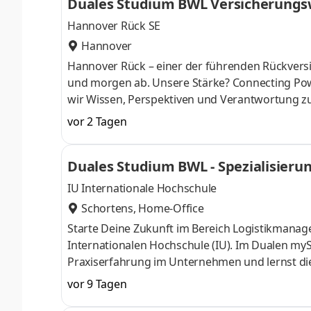
Duales Studium BWL Versicherungsw
Hannover Rück SE
Hannover
Hannover Rück – einer der führenden Rück­versi
und morgen ab. Unsere Stärke? Connecting Pow
wir Wissen, Perspektiven und Verant­wortung z
entwickeln uns sowie unsere Services und Produk
vor 2 Tagen
digitale Tools oder prag­matische Lösungen fü
mit­gestalten. Klingt gut? Lerne uns als verläss
Duales Studium BWL - Spezialisier
Du kannst dich nicht zwischen Au
& Co. KG
IU Internationale Hochschule
Schortens, Home-Office
Starte Deine Zukunft im Bereich Logistikmana
Internationalen Hochschule (IU). Im Dualen myS
Praxiserfahrung im Unternehmen und lernst die T
Begleitveranstaltungen. Seit 50 Jahren sind wir
vor 9 Tagen
der Tiefkühllogistik beschäftigen wir rund 2.30