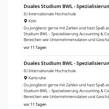
friesischen Schortens und an den 40 bundeswe
Duales Studium BWL - Spezialisierun
unseres Teams und starte bei uns zum 1. Oktob
IU Internationale Hochschule
Köln
Du jonglierst gerne mit Zahlen und hast Spaß
Studium BWL – Spezialisierung Accounting & Con
Bereichen wie Unternehmensdaten und Geschäf
Finanzexpertin. Du kannst im April oder im Okto
vor 11 Tagen
Deine Praxisphasen absolvierst Du bei einem 
Numerus clausus oder Aufnahmeprüfung starten
Duales Studium BWL - Spezialisierun
praxisnahen InhaltenDeine Studienberatung, S
IU Internationale Hochschule
Karlsruhe
Du jonglierst gerne mit Zahlen und hast Spaß
Studium BWL – Spezialisierung Accounting & Con
Bereichen wie Unternehmensdaten und Geschäf
Finanzexpertin. Du kannst im April oder im Okto
vor 11 Tagen
Deine Praxisphasen absolvierst Du bei einem 