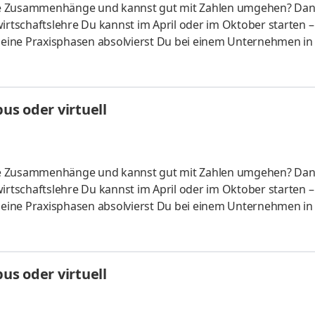
liche Zusammenhänge und kannst gut mit Zahlen umgehen? Da
irtschaftslehre Du kannst im April oder im Oktober starten –
 Deine Praxisphasen absolvierst Du bei einem Unternehmen in
fünf Spezialisierungsmöglichkeiten – und kannst Dich so noc
ounting &
HandelsmanagementLogistikmanagement Aufgaben Du kann
s oder virtuell
üfung startenDu absolvierst ein staatlich anerkanntes Bac
liche Zusammenhänge und kannst gut mit Zahlen umgehen? Da
irtschaftslehre Du kannst im April oder im Oktober starten –
 Deine Praxisphasen absolvierst Du bei einem Unternehmen in
fünf Spezialisierungsmöglichkeiten – und kannst Dich so noc
ounting &
HandelsmanagementLogistikmanagement Aufgaben Du kann
s oder virtuell
üfung startenDu absolvierst ein staatlich anerkanntes Bac