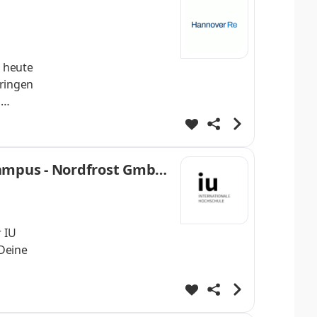
, heute
ringen
d
n,
n und
 connect:
Campus - Nordfrost GmbH
 IU
 Deine
 Bereich