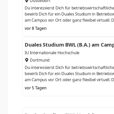
Düsseldorf
Du interessierst Dich für betriebswirtschaft
bewirb Dich für ein Duales Studium in Betriebsw
am Campus vor Ort oder ganz flexibel virtuell.
Nähe. Ab dem 3. Semester belegst Du eine von 
vor 8 Tagen
gezielter auf Deinen Traumjob vorbereiten: Acc
ControllingSteuerberatungSozialmanagement
Duales Studium BWL (B.A.) am Campu
Studium ohne Numerus clausus oder Aufnahmepr
IU Internationale Hochschule
Dortmund
Du interessierst Dich für betriebswirtschaft
bewirb Dich für ein Duales Studium in Betriebsw
am Campus vor Ort oder ganz flexibel virtuell.
Nähe. Ab dem 3. Semester belegst Du eine von 
vor 5 Tagen
gezielter auf Deinen Traumjob vorbereiten: Acc
ControllingSteuerberatungSozialmanagement
Studium ohne Numerus clausus oder Aufnahmepr