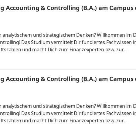
it gelegenen NORDFROST-Tiefkühlstandorten. Werde auch Du 
g Accounting & Controlling (B.A.) am Campus o
er
 an analytischem und strategischem Denken? Willkommen im 
trolling! Das Studium vermittelt Dir fundiertes Fachwissen i
tszahlen und macht Dich zum Finanzexperten bzw. zur
ber starten – direkt am Campus vor Ort oder ganz flexibel virt
Unternehmen in Deiner Nähe. Aufgaben Du kannst Dein Stud
Du absolvierst ein staatlich anerkanntes Bachelorstudium 
g Accounting & Controlling (B.A.) am Campus o
tudy Guides und
 an analytischem und strategischem Denken? Willkommen im 
trolling! Das Studium vermittelt Dir fundiertes Fachwissen i
tszahlen und macht Dich zum Finanzexperten bzw. zur
ber starten – direkt am Campus vor Ort oder ganz flexibel virt
Unternehmen in Deiner Nähe. Aufgaben Du kannst Dein Stud