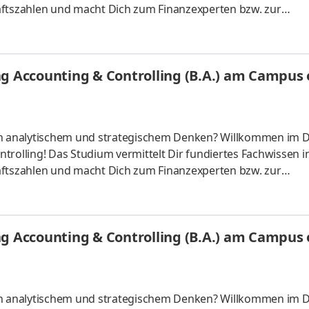
tszahlen und macht Dich zum Finanzexperten bzw. zur
ber starten – direkt am Campus vor Ort oder ganz flexibel virt
Unternehmen in Deiner Nähe. Aufgaben Du kannst Dein Stud
Du absolvierst ein staatlich anerkanntes Bachelorstudium 
g Accounting & Controlling (B.A.) am Campus o
tudy Guides und
 an analytischem und strategischem Denken? Willkommen im 
trolling! Das Studium vermittelt Dir fundiertes Fachwissen i
tszahlen und macht Dich zum Finanzexperten bzw. zur
ber starten – direkt am Campus vor Ort oder ganz flexibel virt
Unternehmen in Deiner Nähe. Aufgaben Du kannst Dein Stud
Du absolvierst ein staatlich anerkanntes Bachelorstudium 
g Accounting & Controlling (B.A.) am Campus o
tudy Guides und
 an analytischem und strategischem Denken? Willkommen im 