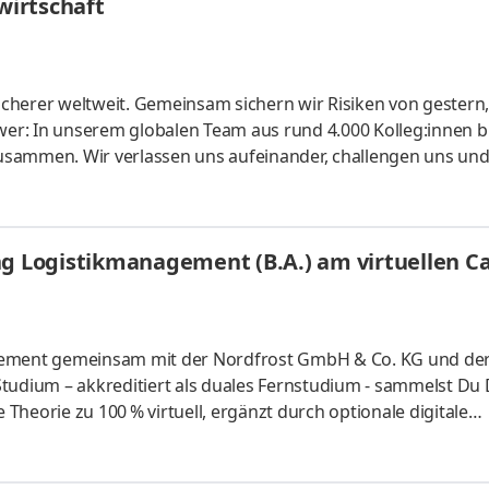
irtschaft
cherer welt­weit. Gemein­sam sichern wir Risiken von gestern
er: In unserem globalen Team aus rund 4.000 Kolleg:innen b
usammen. Wir verlassen uns aufeinander, challengen uns un
te konti­nuierlich weiter. Ob Modelle für Risiko­berechnunge
r unsere Kunden: Bei uns kannst du dein Know-how ein­bringe
lichen Arbeitgeber kennen und finde deinen Platz bei uns. Let's
ung Logistikmanagement (B.A.) am virtuellen 
gement gemeinsam mit der Nordfrost GmbH & Co. KG und der
tudium – akkreditiert als duales Fernstudium - sammelst Du
heorie zu 100 % virtuell, ergänzt durch optionale digitale
 Logistiker aus Leidenschaft. Als Deutschlands Marktführer im
0 Mitarbeiterinnen und Mitarbeiter in der Europa-Zentrale im