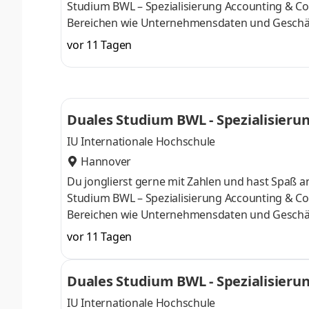
Studium BWL – Spezialisierung Accounting & Con
Bereichen wie Unternehmensdaten und Geschäf
Finanzexpertin. Du kannst im April oder im Okto
vor 11 Tagen
Deine Praxisphasen absolvierst Du bei einem 
Numerus clausus oder Aufnahmeprüfung starten
praxisnahen InhaltenDeine Studienberatung, S
Duales Studium BWL - Spezialisierun
IU Internationale Hochschule
Hannover
Du jonglierst gerne mit Zahlen und hast Spaß
Studium BWL – Spezialisierung Accounting & Con
Bereichen wie Unternehmensdaten und Geschäf
Finanzexpertin. Du kannst im April oder im Okto
vor 11 Tagen
Deine Praxisphasen absolvierst Du bei einem 
Numerus clausus oder Aufnahmeprüfung starten
Duales Studium BWL - Spezialisierun
praxisnahen InhaltenDeine Studienberatung, S
IU Internationale Hochschule