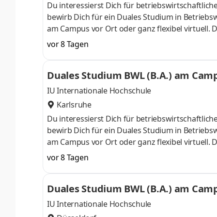
Du interessierst Dich für betriebswirtschaft
bewirb Dich für ein Duales Studium in Betriebsw
am Campus vor Ort oder ganz flexibel virtuell.
Nähe. Ab dem 3. Semester belegst Du eine von 
vor 8 Tagen
gezielter auf Deinen Traumjob vorbereiten: Acc
ControllingSteuerberatungSozialmanagement
Duales Studium BWL (B.A.) am Campu
Studium ohne Numerus clausus oder Aufnahmepr
IU Internationale Hochschule
Karlsruhe
Du interessierst Dich für betriebswirtschaft
bewirb Dich für ein Duales Studium in Betriebsw
am Campus vor Ort oder ganz flexibel virtuell.
Nähe. Ab dem 3. Semester belegst Du eine von 
vor 8 Tagen
gezielter auf Deinen Traumjob vorbereiten: Acc
ControllingSteuerberatungSozialmanagement
Duales Studium BWL (B.A.) am Campu
Studium ohne Numerus clausus oder Aufnahmepr
IU Internationale Hochschule