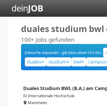
dein
JOB
duales studium bwl 
100+ Jobs gefunden
Jobsuche anpassen - gib dazu einen Ort ein:
duales
studium
bwl
campus
Duales Studium BWL (B.A.) am Campu
IU Internationale Hochschule
Mannheim