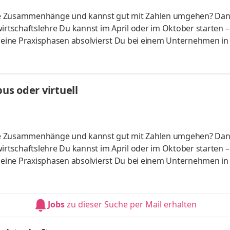
liche Zusammenhänge und kannst gut mit Zahlen umgehen? Da
irtschaftslehre Du kannst im April oder im Oktober starten –
 Deine Praxisphasen absolvierst Du bei einem Unternehmen in
fünf Spezialisierungsmöglichkeiten – und kannst Dich so noc
ounting &
HandelsmanagementLogistikmanagement Aufgaben Du kann
s oder virtuell
üfung startenDu absolvierst ein staatlich anerkanntes Bac
liche Zusammenhänge und kannst gut mit Zahlen umgehen? Da
irtschaftslehre Du kannst im April oder im Oktober starten –
 Deine Praxisphasen absolvierst Du bei einem Unternehmen in
fünf Spezialisierungsmöglichkeiten – und kannst Dich so noc
ounting &
HandelsmanagementLogistikmanagement Aufgaben Du kann
Jobs
zu dieser Suche per Mail erhalten
üfung startenDu absolvierst ein staatlich anerkanntes Bac