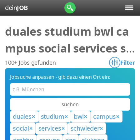
dein
JOB
duales studium bwl ca
mpus social services sc
hwieder gmbh group c
100+ Jobs gefunden
Filter
Jobsuche anpassen - gib dazu einen Ort ein:
o alukon
suchen
duales
studium
bwl
campus
social
services
schwieder