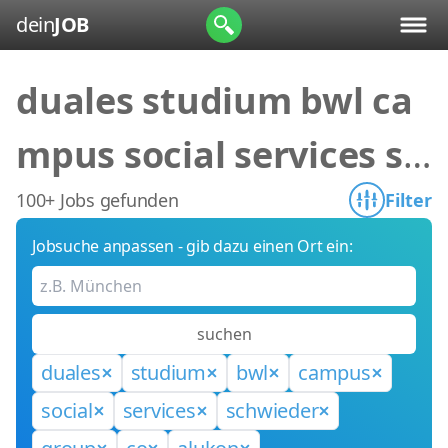
dein
JOB
duales studium bwl ca
mpus social services sc
hwieder group co aluk
100+ Jobs gefunden
Filter
Jobsuche anpassen - gib dazu einen Ort ein:
on
suchen
duales
studium
bwl
campus
social
services
schwieder