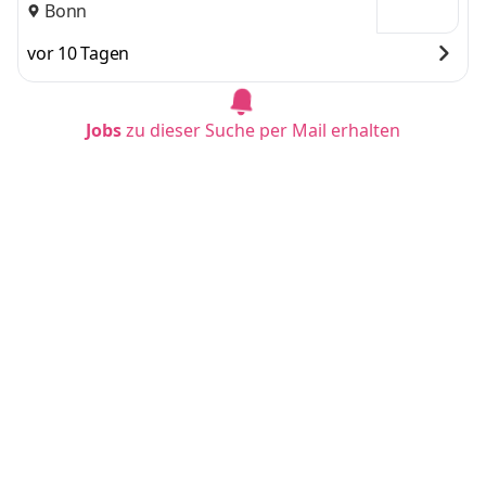
Bonn
vor 10 Tagen
Jobs
zu dieser Suche per Mail erhalten
Duales Studium BWL - Spezialisierung Steuer
beratung (B.A.) am Campus oder virtuell
IU Internationale Hochschule
Hannover
vor 10 Tagen
Duales Studium BWL - Spezialisierung Handel
smanagement (B.A.) am Campus oder virtuel
l
IU Internationale Hochschule