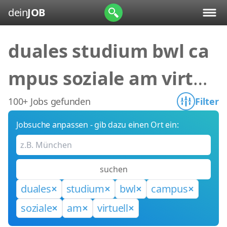
dein
JOB
duales studium bwl ca
mpus soziale am virtue
ll
100+ Jobs gefunden
Filter
Jobsuche anpassen - gib dazu einen Ort ein:
suchen
duales
studium
bwl
campus
soziale
am
virtuell