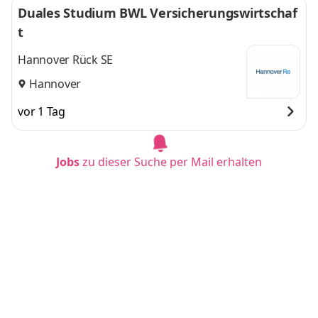
Duales Studium BWL Versicherungswirtschaf
t
Hannover Rück SE
Hannover
vor 1 Tag
Jobs
zu dieser Suche per Mail erhalten
Duales Studium BWL - Spezialisierung Steuer
beratung (B.A.) am Campus oder virtuell
IU Internationale Hochschule
Stuttgart
vor 11 Tagen