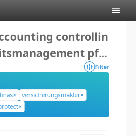
ccounting controllin
eitsmanagement pfle
Filter
finas
versicherungsmakler
rotect