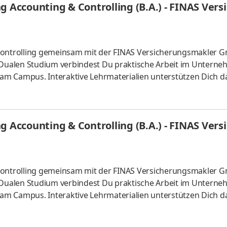
ng Accounting & Controlling (B.A.) - FINAS V
 Controlling gemeinsam mit der FINAS Versicherungsmakler
m Dualen Studium verbindest Du praktische Arbeit im Untern
m Campus. Interaktive Lehrmaterialien unterstützen Dich da
ersicherungsmakler GmbH steht seit 1992 für kompetente Ber
ängiges Unternehmen verbinden wir Erfahrung mit einem klar
r Vielseitigkeit und unserem Anspruch, passgenaue Lösungen
ng Accounting & Controlling (B.A.) - FINAS V
 Controlling gemeinsam mit der FINAS Versicherungsmakler
m Dualen Studium verbindest Du praktische Arbeit im Untern
m Campus. Interaktive Lehrmaterialien unterstützen Dich da
für Dich mehr als nur Mathe? Du möchtest verstehen, wie Un
rekt Praxiserfahrung sammeln? Dann starte Dein duales Stud