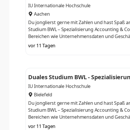
IU Internationale Hochschule
Aachen
Du jonglierst gerne mit Zahlen und hast Spaß
Studium BWL – Spezialisierung Accounting & Con
Bereichen wie Unternehmensdaten und Geschäf
Finanzexpertin. Du kannst im April oder im Okto
vor 11 Tagen
Deine Praxisphasen absolvierst Du bei einem 
Numerus clausus oder Aufnahmeprüfung starten
praxisnahen InhaltenDeine Studienberatung, S
Duales Studium BWL - Spezialisierun
IU Internationale Hochschule
Bielefeld
Du jonglierst gerne mit Zahlen und hast Spaß
Studium BWL – Spezialisierung Accounting & Con
Bereichen wie Unternehmensdaten und Geschäf
Finanzexpertin. Du kannst im April oder im Okto
vor 11 Tagen