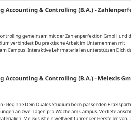
 Menschen und Unternehmen dabei, die passenden
g Accounting & Controlling (B.A.) - Zahlenpe
 wir auf pe
 Controlling gemeinsam mit der Zahlenperfektion GmbH und d
udium verbindest Du praktische Arbeit im Unternehmen mit
m Campus. Interaktive Lehrmaterialien unterstützen Dich da
erfektion GmbH ist ein modernes Buchhaltungs- und
s Unternehmen unterstützt kleine und mittelständische
nabrechnung, Controlling und wirtschaftliche Beratung. Dig
g Accounting & Controlling (B.A.) - Melexis G
itätsstandards stehen dabei im Mitt
en? Beginne Dein Duales Studium beim passenden Praxispartn
ltungen an zwei Tagen pro Woche am Campus. Vertiefe ansch
terialien. Melexis ist ein weltweit führender Hersteller von
 Heute enthält jeder produzierte Neuwagen im Durchschnitt 1