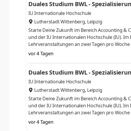
Duales Studium BWL - Spezialisieru
IU Internationale Hochschule
Lutherstadt Wittenberg, Leipzig
Starte Deine Zukunft im Bereich Accounting &
und der IU Internationalen Hochschule (IU). I
Lehrveranstaltungen an zwei Tagen pro Woche a
Dein Wissen gezielt zu vertiefen. Die FINAS V
vor 4 Tagen
individuelle Versicherungslösungen. Als unabh
für Markttrends. Unsere Stärke liegt in unsere
Duales Studium BWL - Spezialisieru
entwickeln. Dabei prägen Ehrlichkeit, Pa
IU Internationale Hochschule
Lutherstadt Wittenberg, Leipzig
Starte Deine Zukunft im Bereich Accounting &
und der IU Internationalen Hochschule (IU). I
Lehrveranstaltungen an zwei Tagen pro Woche a
Dein Wissen gezielt zu vertiefen. Zahlen sind 
vor 4 Tagen
wirtschaftlich erfolgreich werden und dabei di