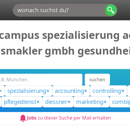
campus spezialisierung a
ngsmakler gmbh gesundh
marketing combiprotect
suchen
spezialisierung
accounting
controlling
pflegedienst
diessner
marketing
combip
Jobs
zu dieser Suche per Mail erhalten