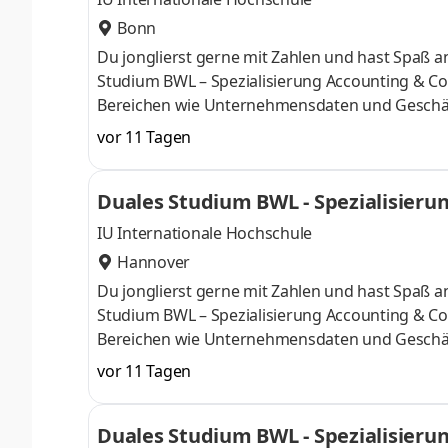
Bonn
Du jonglierst gerne mit Zahlen und hast Spaß
Studium BWL – Spezialisierung Accounting & Con
Bereichen wie Unternehmensdaten und Geschäf
Finanzexpertin. Du kannst im April oder im Okto
vor 11 Tagen
Deine Praxisphasen absolvierst Du bei einem 
Numerus clausus oder Aufnahmeprüfung starten
Duales Studium BWL - Spezialisierun
praxisnahen InhaltenDeine Studienberatung, S
IU Internationale Hochschule
Hannover
Du jonglierst gerne mit Zahlen und hast Spaß
Studium BWL – Spezialisierung Accounting & Con
Bereichen wie Unternehmensdaten und Geschäf
Finanzexpertin. Du kannst im April oder im Okto
vor 11 Tagen
Deine Praxisphasen absolvierst Du bei einem 
Numerus clausus oder Aufnahmeprüfung starten
Duales Studium BWL - Spezialisierun
praxisnahen InhaltenDeine Studienberatung, S