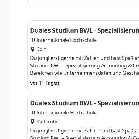
Melexis-Chips. Melexis nutzt sein Know-how aus
Anforderungen an Sensoren und Treiber-ICs im B
und medizintechnischer Anwendungen zu erf
Duales Studium BWL - Spezialisierun
IU Internationale Hochschule
Köln
Du jonglierst gerne mit Zahlen und hast Spaß
Studium BWL – Spezialisierung Accounting & Con
Bereichen wie Unternehmensdaten und Geschäf
Finanzexpertin. Du kannst im April oder im Okto
vor 11 Tagen
Deine Praxisphasen absolvierst Du bei einem 
Numerus clausus oder Aufnahmeprüfung starten
Duales Studium BWL - Spezialisierun
praxisnahen InhaltenDeine Studienberatung, S
IU Internationale Hochschule
Karlsruhe
Du jonglierst gerne mit Zahlen und hast Spaß
Studium BWL – Spezialisierung Accounting & Con