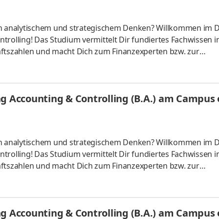
 an analytischem und strategischem Denken? Willkommen im 
trolling! Das Studium vermittelt Dir fundiertes Fachwissen i
tszahlen und macht Dich zum Finanzexperten bzw. zur
ber starten – direkt am Campus vor Ort oder ganz flexibel virt
Unternehmen in Deiner Nähe. Aufgaben Du kannst Dein Stud
Du absolvierst ein staatlich anerkanntes Bachelorstudium 
g Accounting & Controlling (B.A.) am Campus o
tudy Guides und
 an analytischem und strategischem Denken? Willkommen im 
trolling! Das Studium vermittelt Dir fundiertes Fachwissen i
tszahlen und macht Dich zum Finanzexperten bzw. zur
ber starten – direkt am Campus vor Ort oder ganz flexibel virt
Unternehmen in Deiner Nähe. Aufgaben Du kannst Dein Stud
Du absolvierst ein staatlich anerkanntes Bachelorstudium 
g Accounting & Controlling (B.A.) am Campus o
tudy Guides und