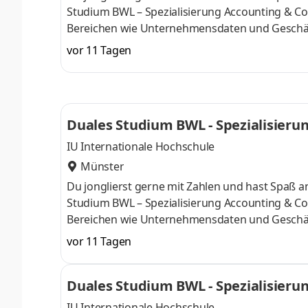
Studium BWL – Spezialisierung Accounting & Con
Bereichen wie Unternehmensdaten und Geschäf
Finanzexpertin. Du kannst im April oder im Okto
vor 11 Tagen
Deine Praxisphasen absolvierst Du bei einem 
Numerus clausus oder Aufnahmeprüfung starten
praxisnahen InhaltenDeine Studienberatung, S
Duales Studium BWL - Spezialisierun
IU Internationale Hochschule
Münster
Du jonglierst gerne mit Zahlen und hast Spaß
Studium BWL – Spezialisierung Accounting & Con
Bereichen wie Unternehmensdaten und Geschäf
Finanzexpertin. Du kannst im April oder im Okto
vor 11 Tagen
Deine Praxisphasen absolvierst Du bei einem 
Numerus clausus oder Aufnahmeprüfung starten
Duales Studium BWL - Spezialisierun
praxisnahen InhaltenDeine Studienberatung, S
IU Internationale Hochschule