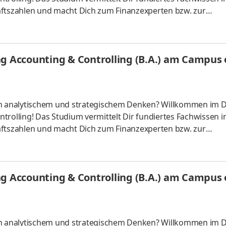
tszahlen und macht Dich zum Finanzexperten bzw. zur
ber starten – direkt am Campus vor Ort oder ganz flexibel virt
Unternehmen in Deiner Nähe. Aufgaben Du kannst Dein Stud
Du absolvierst ein staatlich anerkanntes Bachelorstudium 
g Accounting & Controlling (B.A.) am Campus o
tudy Guides und
 an analytischem und strategischem Denken? Willkommen im 
trolling! Das Studium vermittelt Dir fundiertes Fachwissen i
tszahlen und macht Dich zum Finanzexperten bzw. zur
ber starten – direkt am Campus vor Ort oder ganz flexibel virt
Unternehmen in Deiner Nähe. Aufgaben Du kannst Dein Stud
Du absolvierst ein staatlich anerkanntes Bachelorstudium 
g Accounting & Controlling (B.A.) am Campus o
tudy Guides und
 an analytischem und strategischem Denken? Willkommen im 