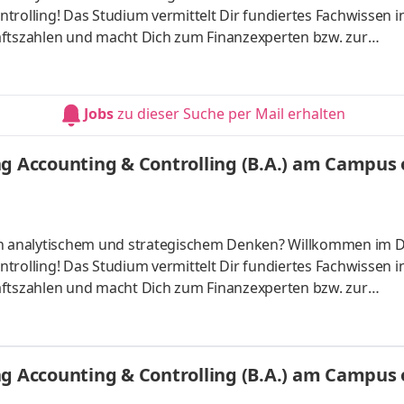
trolling! Das Studium vermittelt Dir fundiertes Fachwissen i
tszahlen und macht Dich zum Finanzexperten bzw. zur
ber starten – direkt am Campus vor Ort oder ganz flexibel virt
Unternehmen in Deiner Nähe. Aufgaben Du kannst Dein Stud
Du absolvierst ein staatlich anerkanntes Bachelorstudium 
Jobs
zu dieser Suche per Mail erhalten
tudy Guides und
g Accounting & Controlling (B.A.) am Campus o
 an analytischem und strategischem Denken? Willkommen im 
trolling! Das Studium vermittelt Dir fundiertes Fachwissen i
tszahlen und macht Dich zum Finanzexperten bzw. zur
ber starten – direkt am Campus vor Ort oder ganz flexibel virt
Unternehmen in Deiner Nähe. Aufgaben Du kannst Dein Stud
Du absolvierst ein staatlich anerkanntes Bachelorstudium 
g Accounting & Controlling (B.A.) am Campus o
tudy Guides und