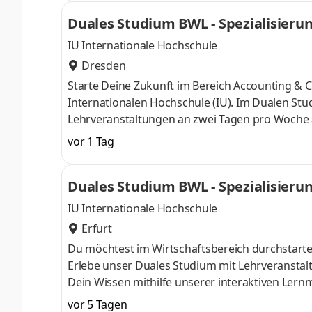
FINAS! Seit über 30 Jahren unterstützt FINAS
Duales Studium BWL - Spezialisierun
Versicherungslösungen zu finden. Dabei setzen
IU Internationale Hochschule
Dresden
Starte Deine Zukunft im Bereich Accounting &
Internationalen Hochschule (IU). Im Dualen St
Lehrveranstaltungen an zwei Tagen pro Woche a
Dein Wissen gezielt zu vertiefen. Die Zahlenp
vor 1 Tag
Beratungsunternehmen mit Sitz in Dresden. Da
Unternehmen in den Bereichen Buchhaltung, Loh
Duales Studium BWL - Spezialisierun
Prozesse, persönliche Betreuung und hohe Qual
IU Internationale Hochschule
Erfurt
Du möchtest im Wirtschaftsbereich durchstart
Erlebe unser Duales Studium mit Lehrveransta
Dein Wissen mithilfe unserer interaktiven Lernma
Halbleitersensoren für die Automobilindustrie.
vor 5 Tagen