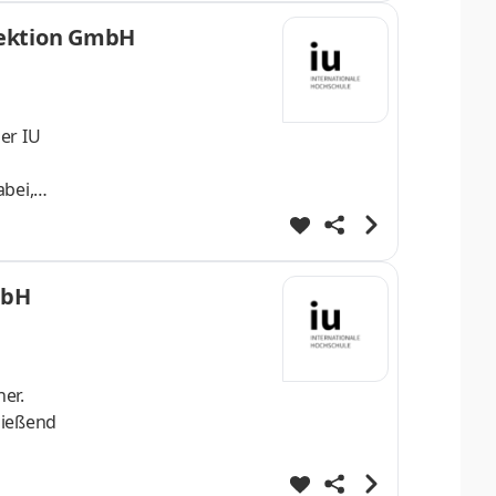
rfektion GmbH
er IU
bei,
itale
mbH
er.
ließend
8