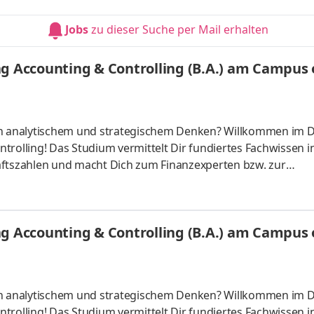
 der Entwicklung von ICs für die Automobilindustrie ebenfall
ereich intelligenter Geräte, Home-Automation sowie industri
Jobs
zu dieser Suche per Mail erhalten
g Accounting & Controlling (B.A.) am Campus o
 an analytischem und strategischem Denken? Willkommen im 
trolling! Das Studium vermittelt Dir fundiertes Fachwissen i
tszahlen und macht Dich zum Finanzexperten bzw. zur
ber starten – direkt am Campus vor Ort oder ganz flexibel virt
Unternehmen in Deiner Nähe. Aufgaben Du kannst Dein Stud
Du absolvierst ein staatlich anerkanntes Bachelorstudium 
g Accounting & Controlling (B.A.) am Campus o
tudy Guides und
 an analytischem und strategischem Denken? Willkommen im 
trolling! Das Studium vermittelt Dir fundiertes Fachwissen i