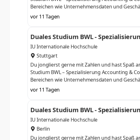
Bereichen wie Unternehmensdaten und Geschäf
Finanzexpertin. Du kannst im April oder im Okto
vor 11 Tagen
Deine Praxisphasen absolvierst Du bei einem 
Numerus clausus oder Aufnahmeprüfung starten
Duales Studium BWL - Spezialisierun
praxisnahen InhaltenDeine Studienberatung, S
IU Internationale Hochschule
Stuttgart
Du jonglierst gerne mit Zahlen und hast Spaß
Studium BWL – Spezialisierung Accounting & Con
Bereichen wie Unternehmensdaten und Geschäf
Finanzexpertin. Du kannst im April oder im Okto
vor 11 Tagen
Deine Praxisphasen absolvierst Du bei einem 
Numerus clausus oder Aufnahmeprüfung starten
Duales Studium BWL - Spezialisierun
praxisnahen InhaltenDeine Studienberatung, S
IU Internationale Hochschule
Berlin
Du jonglierst gerne mit Zahlen und hast Spaß