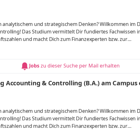
 an analytischem und strategischem Denken? Willkommen im 
trolling! Das Studium vermittelt Dir fundiertes Fachwissen i
tszahlen und macht Dich zum Finanzexperten bzw. zur
ber starten – direkt am Campus vor Ort oder ganz flexibel virt
Unternehmen in Deiner Nähe. Aufgaben Du kannst Dein Stud
Du absolvierst ein staatlich anerkanntes Bachelorstudium 
Jobs
zu dieser Suche per Mail erhalten
tudy Guides und
g Accounting & Controlling (B.A.) am Campus o
 an analytischem und strategischem Denken? Willkommen im 
trolling! Das Studium vermittelt Dir fundiertes Fachwissen i
tszahlen und macht Dich zum Finanzexperten bzw. zur
ber starten – direkt am Campus vor Ort oder ganz flexibel virt