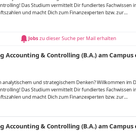
trolling! Das Studium vermittelt Dir fundiertes Fachwissen i
tszahlen und macht Dich zum Finanzexperten bzw. zur
ber starten – direkt am Campus vor Ort oder ganz flexibel virt
Unternehmen in Deiner Nähe. Aufgaben Du kannst Dein Stud
Du absolvierst ein staatlich anerkanntes Bachelorstudium 
Jobs
zu dieser Suche per Mail erhalten
tudy Guides und
g Accounting & Controlling (B.A.) am Campus o
 an analytischem und strategischem Denken? Willkommen im 
trolling! Das Studium vermittelt Dir fundiertes Fachwissen i
tszahlen und macht Dich zum Finanzexperten bzw. zur
ber starten – direkt am Campus vor Ort oder ganz flexibel virt
Unternehmen in Deiner Nähe. Aufgaben Du kannst Dein Stud
Du absolvierst ein staatlich anerkanntes Bachelorstudium 
g Accounting & Controlling (B.A.) am Campus o
tudy Guides und