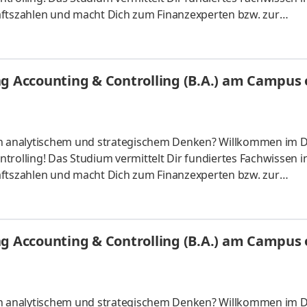
tszahlen und macht Dich zum Finanzexperten bzw. zur
ber starten – direkt am Campus vor Ort oder ganz flexibel virt
Unternehmen in Deiner Nähe. Aufgaben Du kannst Dein Stud
Du absolvierst ein staatlich anerkanntes Bachelorstudium 
g Accounting & Controlling (B.A.) am Campus o
tudy Guides und
 an analytischem und strategischem Denken? Willkommen im 
trolling! Das Studium vermittelt Dir fundiertes Fachwissen i
tszahlen und macht Dich zum Finanzexperten bzw. zur
ber starten – direkt am Campus vor Ort oder ganz flexibel virt
Unternehmen in Deiner Nähe. Aufgaben Du kannst Dein Stud
Du absolvierst ein staatlich anerkanntes Bachelorstudium 
g Accounting & Controlling (B.A.) am Campus o
tudy Guides und
 an analytischem und strategischem Denken? Willkommen im 