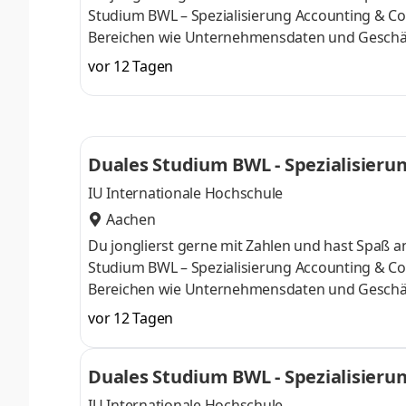
Studium BWL – Spezialisierung Accounting & Con
Bereichen wie Unternehmensdaten und Geschäf
Finanzexpertin. Du kannst im April oder im Okto
vor 12 Tagen
Deine Praxisphasen absolvierst Du bei einem 
Numerus clausus oder Aufnahmeprüfung starten
praxisnahen InhaltenDeine Studienberatung, S
Duales Studium BWL - Spezialisierun
IU Internationale Hochschule
Aachen
Du jonglierst gerne mit Zahlen und hast Spaß
Studium BWL – Spezialisierung Accounting & Con
Bereichen wie Unternehmensdaten und Geschäf
Finanzexpertin. Du kannst im April oder im Okto
vor 12 Tagen
Deine Praxisphasen absolvierst Du bei einem 
Numerus clausus oder Aufnahmeprüfung starten
Duales Studium BWL - Spezialisierun
praxisnahen InhaltenDeine Studienberatung, S
IU Internationale Hochschule