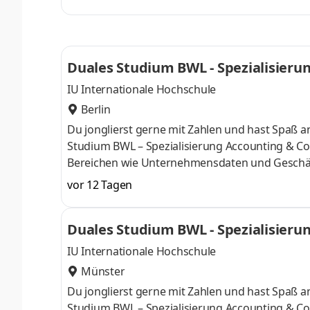
Deine Praxisphasen absolvierst Du bei einem 
Numerus clausus oder Aufnahmeprüfung starten
praxisnahen InhaltenDeine Studienberatung, S
Duales Studium BWL - Spezialisierun
IU Internationale Hochschule
Berlin
Du jonglierst gerne mit Zahlen und hast Spaß
Studium BWL – Spezialisierung Accounting & Con
Bereichen wie Unternehmensdaten und Geschäf
Finanzexpertin. Du kannst im April oder im Okto
vor 12 Tagen
Deine Praxisphasen absolvierst Du bei einem 
Numerus clausus oder Aufnahmeprüfung starten
Duales Studium BWL - Spezialisierun
praxisnahen InhaltenDeine Studienberatung, S
IU Internationale Hochschule
Münster
Du jonglierst gerne mit Zahlen und hast Spaß
Studium BWL – Spezialisierung Accounting & Con