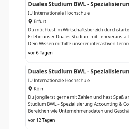
Duales Studium BWL - Spezialisierun
IU Internationale Hochschule
Erfurt
Du möchtest im Wirtschaftsbereich durchstart
Erlebe unser Duales Studium mit Lehrveransta
Dein Wissen mithilfe unserer interaktiven Lernma
Halbleitersensoren für die Automobilindustrie.
vor 6 Tagen
Melexis-Chips. Melexis nutzt sein Know-how aus
Anforderungen an Sensoren und Treiber-ICs im B
Duales Studium BWL - Spezialisierun
und medizintechnischer Anwendungen zu erf
IU Internationale Hochschule
Köln
Du jonglierst gerne mit Zahlen und hast Spaß
Studium BWL – Spezialisierung Accounting & Con
Bereichen wie Unternehmensdaten und Geschäf
Finanzexpertin. Du kannst im April oder im Okto
vor 12 Tagen
Deine Praxisphasen absolvierst Du bei einem 