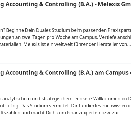
g Accounting & Controlling (B.A.) - Melexis G
en? Beginne Dein Duales Studium beim passenden Praxispartn
ltungen an zwei Tagen pro Woche am Campus. Vertiefe ansch
terialien. Melexis ist ein weltweit führender Hersteller von
 Heute enthält jeder produzierte Neuwagen im Durchschnitt 1
 der Entwicklung von ICs für die Automobilindustrie ebenfall
ereich intelligenter Geräte, Home-Automation sowie industri
g Accounting & Controlling (B.A.) am Campus o
 an analytischem und strategischem Denken? Willkommen im 
trolling! Das Studium vermittelt Dir fundiertes Fachwissen i
tszahlen und macht Dich zum Finanzexperten bzw. zur
ber starten – direkt am Campus vor Ort oder ganz flexibel virt
Unternehmen in Deiner Nähe. Aufgaben Du kannst Dein Stud