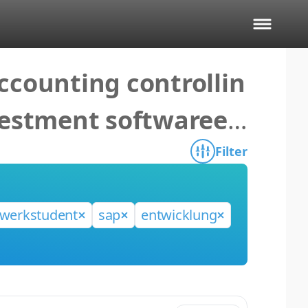
ccounting controllin
vestment softwareen
Filter
werkstudent
sap
entwicklung