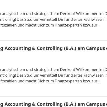
 an analytischem und strategischem Denken? Willkommen im 
trolling! Das Studium vermittelt Dir fundiertes Fachwissen i
tszahlen und macht Dich zum Finanzexperten bzw. zur
ber starten – direkt am Campus vor Ort oder ganz flexibel virt
Unternehmen in Deiner Nähe. Aufgaben Du kannst Dein Stud
Du absolvierst ein staatlich anerkanntes Bachelorstudium 
g Accounting & Controlling (B.A.) am Campus o
tudy Guides und
 an analytischem und strategischem Denken? Willkommen im 
trolling! Das Studium vermittelt Dir fundiertes Fachwissen i
tszahlen und macht Dich zum Finanzexperten bzw. zur
ber starten – direkt am Campus vor Ort oder ganz flexibel virt
Unternehmen in Deiner Nähe. Aufgaben Du kannst Dein Stud
Du absolvierst ein staatlich anerkanntes Bachelorstudium 
g Accounting & Controlling (B.A.) am Campus o
tudy Guides und