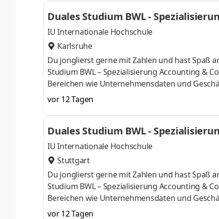
Numerus clausus oder Aufnahmeprüfung starten
Duales Studium BWL - Spezialisierun
praxisnahen InhaltenDeine Studienberatung, S
IU Internationale Hochschule
Karlsruhe
Du jonglierst gerne mit Zahlen und hast Spaß
Studium BWL – Spezialisierung Accounting & Con
Bereichen wie Unternehmensdaten und Geschäf
Finanzexpertin. Du kannst im April oder im Okto
vor 12 Tagen
Deine Praxisphasen absolvierst Du bei einem 
Numerus clausus oder Aufnahmeprüfung starten
Duales Studium BWL - Spezialisierun
praxisnahen InhaltenDeine Studienberatung, S
IU Internationale Hochschule
Stuttgart
Du jonglierst gerne mit Zahlen und hast Spaß
Studium BWL – Spezialisierung Accounting & Con
Bereichen wie Unternehmensdaten und Geschäf
Finanzexpertin. Du kannst im April oder im Okto
vor 12 Tagen