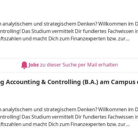
 an analytischem und strategischem Denken? Willkommen im 
trolling! Das Studium vermittelt Dir fundiertes Fachwissen i
tszahlen und macht Dich zum Finanzexperten bzw. zur
ber starten – direkt am Campus vor Ort oder ganz flexibel virt
Unternehmen in Deiner Nähe. Aufgaben Du kannst Dein Stud
Du absolvierst ein staatlich anerkanntes Bachelorstudium 
Jobs
zu dieser Suche per Mail erhalten
tudy Guides und
g Accounting & Controlling (B.A.) am Campus o
 an analytischem und strategischem Denken? Willkommen im 
trolling! Das Studium vermittelt Dir fundiertes Fachwissen i
tszahlen und macht Dich zum Finanzexperten bzw. zur
ber starten – direkt am Campus vor Ort oder ganz flexibel virt