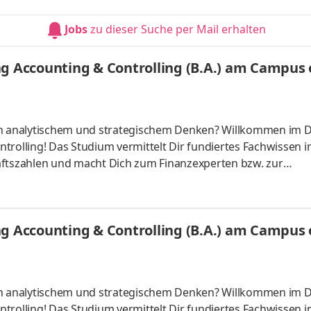
Unternehmen in Deiner Nähe. Aufgaben Du kannst Dein Stud
Du absolvierst ein staatlich anerkanntes Bachelorstudium 
Jobs
zu dieser Suche per Mail erhalten
tudy Guides und
g Accounting & Controlling (B.A.) am Campus o
 an analytischem und strategischem Denken? Willkommen im 
trolling! Das Studium vermittelt Dir fundiertes Fachwissen i
tszahlen und macht Dich zum Finanzexperten bzw. zur
ber starten – direkt am Campus vor Ort oder ganz flexibel virt
Unternehmen in Deiner Nähe. Aufgaben Du kannst Dein Stud
Du absolvierst ein staatlich anerkanntes Bachelorstudium 
g Accounting & Controlling (B.A.) am Campus o
tudy Guides und
 an analytischem und strategischem Denken? Willkommen im 
trolling! Das Studium vermittelt Dir fundiertes Fachwissen i