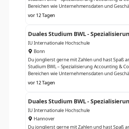
Bereichen wie Unternehmensdaten und Geschäf
Finanzexpertin. Du kannst im April oder im Okto
vor 12 Tagen
Deine Praxisphasen absolvierst Du bei einem 
Numerus clausus oder Aufnahmeprüfung starten
Duales Studium BWL - Spezialisierun
praxisnahen InhaltenDeine Studienberatung, S
IU Internationale Hochschule
Bonn
Du jonglierst gerne mit Zahlen und hast Spaß
Studium BWL – Spezialisierung Accounting & Con
Bereichen wie Unternehmensdaten und Geschäf
Finanzexpertin. Du kannst im April oder im Okto
vor 12 Tagen
Deine Praxisphasen absolvierst Du bei einem 
Numerus clausus oder Aufnahmeprüfung starten
Duales Studium BWL - Spezialisierun
praxisnahen InhaltenDeine Studienberatung, S
IU Internationale Hochschule
Hannover
Du jonglierst gerne mit Zahlen und hast Spaß