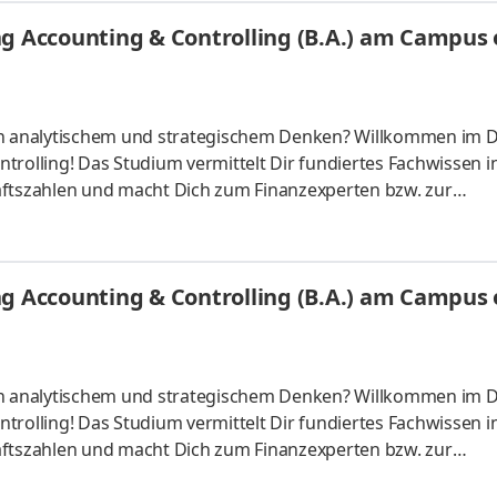
Du absolvierst ein staatlich anerkanntes Bachelorstudium 
g Accounting & Controlling (B.A.) am Campus o
tudy Guides und
 an analytischem und strategischem Denken? Willkommen im 
trolling! Das Studium vermittelt Dir fundiertes Fachwissen i
tszahlen und macht Dich zum Finanzexperten bzw. zur
ber starten – direkt am Campus vor Ort oder ganz flexibel virt
Unternehmen in Deiner Nähe. Aufgaben Du kannst Dein Stud
Du absolvierst ein staatlich anerkanntes Bachelorstudium 
g Accounting & Controlling (B.A.) am Campus o
tudy Guides und
 an analytischem und strategischem Denken? Willkommen im 
trolling! Das Studium vermittelt Dir fundiertes Fachwissen i
tszahlen und macht Dich zum Finanzexperten bzw. zur
ber starten – direkt am Campus vor Ort oder ganz flexibel virt