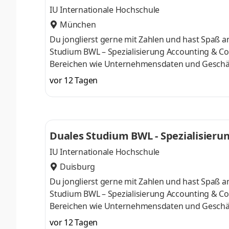
IU Internationale Hochschule
München
Du jonglierst gerne mit Zahlen und hast Spaß
Studium BWL – Spezialisierung Accounting & Con
Bereichen wie Unternehmensdaten und Geschäf
Finanzexpertin. Du kannst im April oder im Okto
vor 12 Tagen
Deine Praxisphasen absolvierst Du bei einem 
Numerus clausus oder Aufnahmeprüfung starten
praxisnahen InhaltenDeine Studienberatung, S
Duales Studium BWL - Spezialisierun
IU Internationale Hochschule
Duisburg
Du jonglierst gerne mit Zahlen und hast Spaß
Studium BWL – Spezialisierung Accounting & Con
Bereichen wie Unternehmensdaten und Geschäf
Finanzexpertin. Du kannst im April oder im Okto
vor 12 Tagen