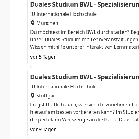
Duales Studium BWL - Spezialisierung
IU Internationale Hochschule
München
Du möchtest im Bereich BWL durchstarten? Beg
unser Duales Studium mit Lehrveranstaltungen
Wissen mithilfe unserer interaktiven Lernmater
Maklerpool – und erlebe ein motivierendes Arb
vor 5 Tagen
Gestaltungsfreiräumen, spannenden Aufgaben 
Produktpartnern und mehreren 100.000 Tarifopti
Duales Studium BWL - Spezialisierung 
Versicherungsbranche zu Hause. Werde auch Du
IU Internationale Hochschule
Stuttgart
Fragst Du Dich auch, wie sich die zunehmend di
hierauf am besten vorbereiten kann? Im Studieng
die perfekten Werkzeuge an die Hand. Du erhält
auch fundierte Kenntnisse in der Anwendung von
vor 9 Tagen
am Campus starten . Erlebe unser Duales Studi