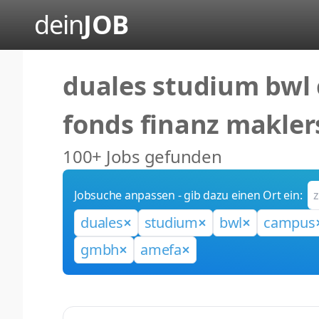
dein
JOB
duales studium bwl c
fonds finanz makle
100+ Jobs gefunden
Jobsuche anpassen - gib dazu einen Ort ein:
duales
studium
bwl
campus
gmbh
amefa