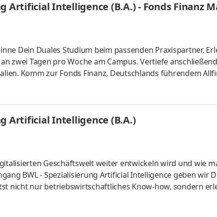
 Artificial Intelligence (B.A.) - Fonds Finanz
inne Dein Duales Studium beim passenden Praxispartner. Er
 an zwei Tagen pro Woche am Campus. Vertiefe anschließend
ialien. Komm zur Fonds Finanz, Deutschlands führendem Allf
eitsumfeld mit offener Unternehmenskultur, großen
und einem Miteinander auf Augenhöhe! Mit über 500
onen sind wir in allen Sparten der Finanz- und
Artificial Intelligence (B.A.)
 Teil unseres Teams und starte bei uns zum 1. Oktobe
gitalisierten Geschäftswelt weiter entwickeln wird und wie m
ang BWL - Spezialisierung Artificial Intelligence geben wir D
st nicht nur betriebswirtschaftliches Know-how, sondern erl
 künstlicher Intelligenz. Du kannst im April oder im Oktober
um mit Lehrveranstaltungen an zwei Tagen pro Woche. Vertie