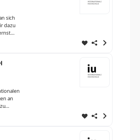
an sich
ir dazu
ernst
 direkt
fe
ei
H
ationalen
gen an
 zu
produkte
ützen
um