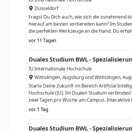
Düsseldorf
Fragst Du Dich auch, wie sich die zunehmend di
hierauf am besten vorbereiten kann? Im Studieng
die perfekten Werkzeuge an die Hand. Du erhält
auch fundierte Kenntnisse in der Anwendung von
vor 11 Tagen
am Campus starten . Erlebe unser Duales Studi
anschließend Dein Wissen mithilfe unserer inter
Duales Studium BWL - Spezialisierung
einem Unternehmen in Deiner N
IU Internationale Hochschule
Wittislingen, Augsburg
und
Wittislingen, Au
Starte Deine Zukunft im Bereich Artificial Int
Hochschule (IU). Im Dualen Studium verbindest
zwei Tagen pro Woche am Campus. Interaktive Le
vertiefen. Die RadonTec GmbH ist ein spezial
vor 1 Tag
und gesunde Innenraumluft. Mit unserem Rado
wir Privatkunden, Unternehmen und öffentliche 
Duales Studium BWL - Spezialisierung 
Dillingen und verbinden Technik, E-Commerce,