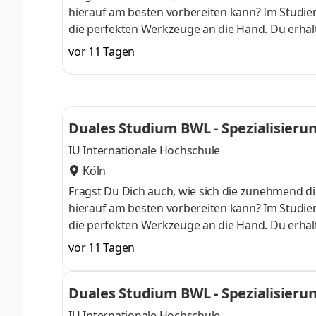
hierauf am besten vorbereiten kann? Im Studieng
die perfekten Werkzeuge an die Hand. Du erhält
auch fundierte Kenntnisse in der Anwendung von
vor 11 Tagen
am Campus starten . Erlebe unser Duales Studi
anschließend Dein Wissen mithilfe unserer inter
einem Unternehmen in Deiner N
Duales Studium BWL - Spezialisierung 
IU Internationale Hochschule
Köln
Fragst Du Dich auch, wie sich die zunehmend di
hierauf am besten vorbereiten kann? Im Studieng
die perfekten Werkzeuge an die Hand. Du erhält
auch fundierte Kenntnisse in der Anwendung von
vor 11 Tagen
am Campus starten . Erlebe unser Duales Studi
anschließend Dein Wissen mithilfe unserer inter
Duales Studium BWL - Spezialisierung 
einem Unternehmen in Deiner N
IU Internationale Hochschule