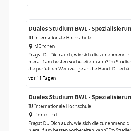
am Campus starten . Erlebe unser Duales Studi
anschließend Dein Wissen mithilfe unserer inter
einem Unternehmen in Deiner N
Duales Studium BWL - Spezialisierung 
IU Internationale Hochschule
München
Fragst Du Dich auch, wie sich die zunehmend di
hierauf am besten vorbereiten kann? Im Studieng
die perfekten Werkzeuge an die Hand. Du erhält
auch fundierte Kenntnisse in der Anwendung von
vor 11 Tagen
am Campus starten . Erlebe unser Duales Studi
anschließend Dein Wissen mithilfe unserer inter
Duales Studium BWL - Spezialisierung 
einem Unternehmen in Deiner N
IU Internationale Hochschule
Dortmund
Fragst Du Dich auch, wie sich die zunehmend di
hierauf am besten vorbereiten kann? Im Studieng