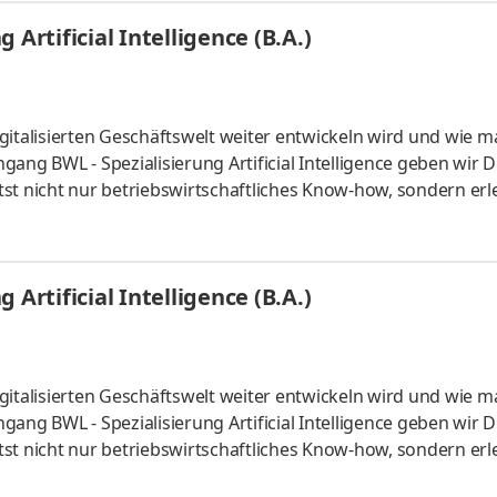
aktiven Lernmaterialien. Deine Praxisphasen absolvierst Du b
Artificial Intelligence (B.A.)
gitalisierten Geschäftswelt weiter entwickeln wird und wie m
ang BWL - Spezialisierung Artificial Intelligence geben wir D
st nicht nur betriebswirtschaftliches Know-how, sondern erl
 künstlicher Intelligenz. Du kannst im April oder im Oktober
um mit Lehrveranstaltungen an zwei Tagen pro Woche. Vertie
aktiven Lernmaterialien. Deine Praxisphasen absolvierst Du b
Artificial Intelligence (B.A.)
gitalisierten Geschäftswelt weiter entwickeln wird und wie m
ang BWL - Spezialisierung Artificial Intelligence geben wir D
st nicht nur betriebswirtschaftliches Know-how, sondern erl
 künstlicher Intelligenz. Du kannst im April oder im Oktober