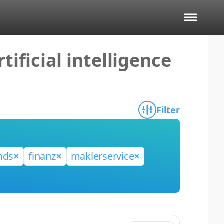
ificial intelligence
Filter
nds
finanz
maklerservice