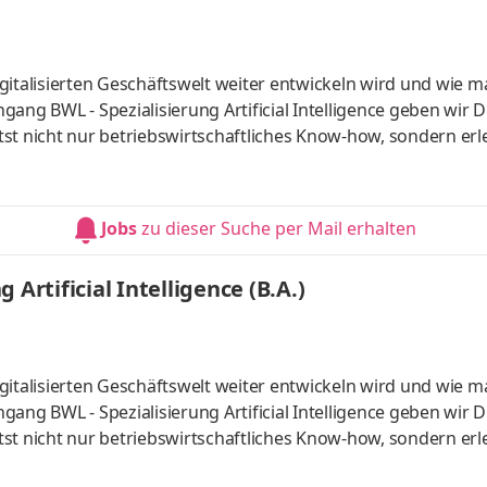
gitalisierten Geschäftswelt weiter entwickeln wird und wie m
ang BWL - Spezialisierung Artificial Intelligence geben wir D
st nicht nur betriebswirtschaftliches Know-how, sondern erl
 künstlicher Intelligenz. Du kannst im April oder im Oktober
um mit Lehrveranstaltungen an zwei Tagen pro Woche. Vertie
aktiven Lernmaterialien. Deine Praxisphasen absolvierst Du b
Jobs
zu dieser Suche per Mail erhalten
Artificial Intelligence (B.A.)
gitalisierten Geschäftswelt weiter entwickeln wird und wie m
ang BWL - Spezialisierung Artificial Intelligence geben wir D
st nicht nur betriebswirtschaftliches Know-how, sondern erl
 künstlicher Intelligenz. Du kannst im April oder im Oktober