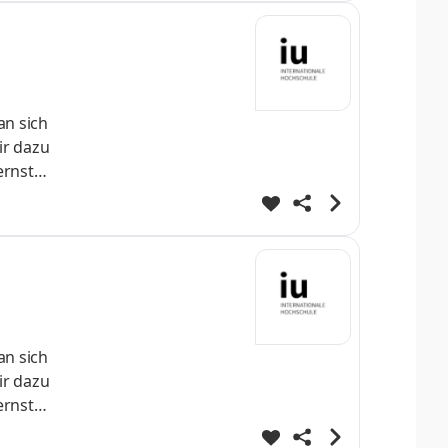
ei
an sich
ir dazu
ernst
 direkt
fe
ei
an sich
ir dazu
ernst
 direkt