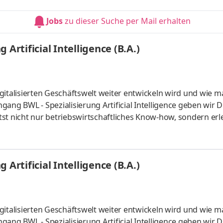
um mit Lehrveranstaltungen an zwei Tagen pro Woche. Vertie
aktiven Lernmaterialien. Deine Praxisphasen absolvierst Du b
Jobs
zu dieser Suche per Mail erhalten
Artificial Intelligence (B.A.)
gitalisierten Geschäftswelt weiter entwickeln wird und wie m
ang BWL - Spezialisierung Artificial Intelligence geben wir D
st nicht nur betriebswirtschaftliches Know-how, sondern erl
 künstlicher Intelligenz. Du kannst im April oder im Oktober
um mit Lehrveranstaltungen an zwei Tagen pro Woche. Vertie
aktiven Lernmaterialien. Deine Praxisphasen absolvierst Du b
Artificial Intelligence (B.A.)
gitalisierten Geschäftswelt weiter entwickeln wird und wie m
ang BWL - Spezialisierung Artificial Intelligence geben wir D