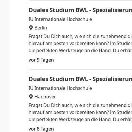
anschließend Dein Wissen mithilfe unserer inter
Duales Studium BWL - Spezialisierung 
einem Unternehmen in Deiner N
IU Internationale Hochschule
Berlin
Fragst Du Dich auch, wie sich die zunehmend di
hierauf am besten vorbereiten kann? Im Studieng
die perfekten Werkzeuge an die Hand. Du erhält
auch fundierte Kenntnisse in der Anwendung von
vor 9 Tagen
am Campus starten . Erlebe unser Duales Studi
anschließend Dein Wissen mithilfe unserer inter
Duales Studium BWL - Spezialisierung 
einem Unternehmen in Deiner N
IU Internationale Hochschule
Hannover
Fragst Du Dich auch, wie sich die zunehmend di
hierauf am besten vorbereiten kann? Im Studieng
die perfekten Werkzeuge an die Hand. Du erhält
auch fundierte Kenntnisse in der Anwendung von
vor 8 Tagen