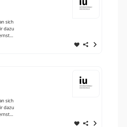
an sich
ir dazu
ernst
 direkt
fe
ei
an sich
ir dazu
ernst
 direkt