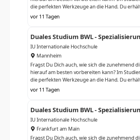
die perfekten Werkzeuge an die Hand. Du erhält
auch fundierte Kenntnisse in der Anwendung von
vor 11 Tagen
am Campus starten . Erlebe unser Duales Studi
anschließend Dein Wissen mithilfe unserer inter
Duales Studium BWL - Spezialisierung 
einem Unternehmen in Deiner N
IU Internationale Hochschule
Mannheim
Fragst Du Dich auch, wie sich die zunehmend di
hierauf am besten vorbereiten kann? Im Studieng
die perfekten Werkzeuge an die Hand. Du erhält
auch fundierte Kenntnisse in der Anwendung von
vor 11 Tagen
am Campus starten . Erlebe unser Duales Studi
anschließend Dein Wissen mithilfe unserer inter
Duales Studium BWL - Spezialisierung 
einem Unternehmen in Deiner N
IU Internationale Hochschule
Frankfurt am Main
Fragst Du Dich auch, wie sich die zunehmend di