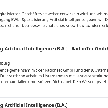
gitalisierten Geschäftswelt weiter entwickeln wird und wie m
ang BWL - Spezialisierung Artificial Intelligence geben wir D
st nicht nur betriebswirtschaftliches Know-how, sondern erl
 künstlicher Intelligenz. Du kannst im April oder im Oktober
um mit Lehrveranstaltungen an zwei Tagen pro Woche. Vertie
aktiven Lernmaterialien. Deine Praxisphasen absolvierst Du b
 Artificial Intelligence (B.A.) - RadonTec Gmb
gsburg
elligence gemeinsam mit der RadonTec GmbH und der IU Intern
 Du praktische Arbeit im Unternehmen mit Lehrveranstaltun
hrmaterialien unterstützen Dich dabei, Dein Wissen gezielt
isiertes Unternehmen für Radonmessung, Radonschutz, Radon
nShop, Beratungsleistungen und digitalen Lösungen unterst
Einrichtungen. Wir sind ein kleines, innovatives Team im Ra
Artificial Intelligence (B.A.)