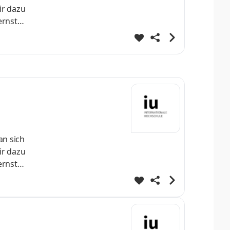
ir dazu
ernst
 direkt
fe
ei
an sich
ir dazu
ernst
 direkt
fe
ei