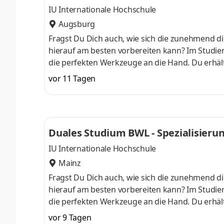
IU Internationale Hochschule
Augsburg
Fragst Du Dich auch, wie sich die zunehmend di
hierauf am besten vorbereiten kann? Im Studieng
die perfekten Werkzeuge an die Hand. Du erhält
auch fundierte Kenntnisse in der Anwendung von
vor 11 Tagen
am Campus starten . Erlebe unser Duales Studi
anschließend Dein Wissen mithilfe unserer inter
einem Unternehmen in Deiner N
Duales Studium BWL - Spezialisierung 
IU Internationale Hochschule
Mainz
Fragst Du Dich auch, wie sich die zunehmend di
hierauf am besten vorbereiten kann? Im Studieng
die perfekten Werkzeuge an die Hand. Du erhält
auch fundierte Kenntnisse in der Anwendung von
vor 9 Tagen