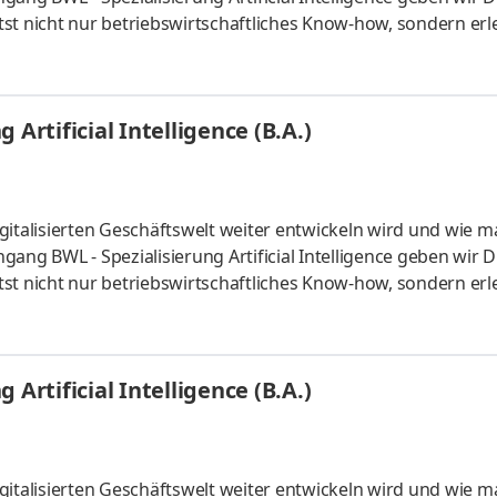
st nicht nur betriebswirtschaftliches Know-how, sondern erl
 künstlicher Intelligenz. Du kannst im April oder im Oktober
um mit Lehrveranstaltungen an zwei Tagen pro Woche. Vertie
aktiven Lernmaterialien. Deine Praxisphasen absolvierst Du b
Artificial Intelligence (B.A.)
gitalisierten Geschäftswelt weiter entwickeln wird und wie m
ang BWL - Spezialisierung Artificial Intelligence geben wir D
st nicht nur betriebswirtschaftliches Know-how, sondern erl
 künstlicher Intelligenz. Du kannst im April oder im Oktober
um mit Lehrveranstaltungen an zwei Tagen pro Woche. Vertie
aktiven Lernmaterialien. Deine Praxisphasen absolvierst Du b
Artificial Intelligence (B.A.)
gitalisierten Geschäftswelt weiter entwickeln wird und wie m