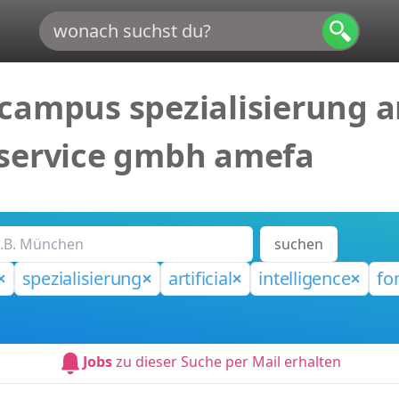
ampus spezialisierung art
rservice gmbh amefa
suchen
spezialisierung
artificial
intelligence
fo
Jobs
zu dieser Suche per Mail erhalten