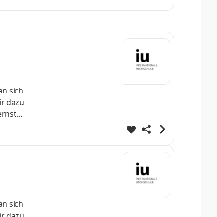
fe
ei
an sich
ir dazu
ernst
 direkt
fe
ei
an sich
ir dazu