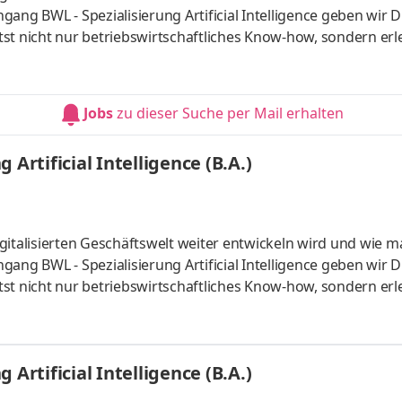
ang BWL - Spezialisierung Artificial Intelligence geben wir D
st nicht nur betriebswirtschaftliches Know-how, sondern erl
 künstlicher Intelligenz. Du kannst im April oder im Oktober
um mit Lehrveranstaltungen an zwei Tagen pro Woche. Vertie
aktiven Lernmaterialien. Deine Praxisphasen absolvierst Du b
Jobs
zu dieser Suche per Mail erhalten
Artificial Intelligence (B.A.)
gitalisierten Geschäftswelt weiter entwickeln wird und wie m
ang BWL - Spezialisierung Artificial Intelligence geben wir D
st nicht nur betriebswirtschaftliches Know-how, sondern erl
 künstlicher Intelligenz. Du kannst im April oder im Oktober
um mit Lehrveranstaltungen an zwei Tagen pro Woche. Vertie
aktiven Lernmaterialien. Deine Praxisphasen absolvierst Du b
Artificial Intelligence (B.A.)