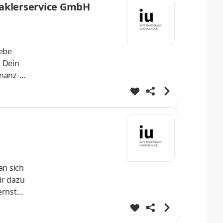
 Maklerservice GmbH
lebe
 Dein
inanz-
an sich
ir dazu
ernst
 direkt
fe