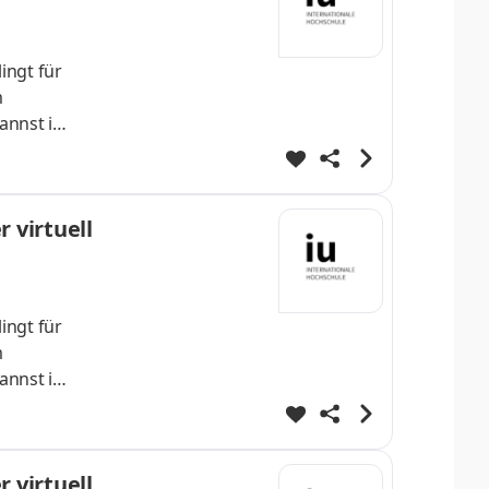
ingt für
m
annst im
lvierst
enDeine
 virtuell
ingt für
m
annst im
lvierst
enDeine
 virtuell