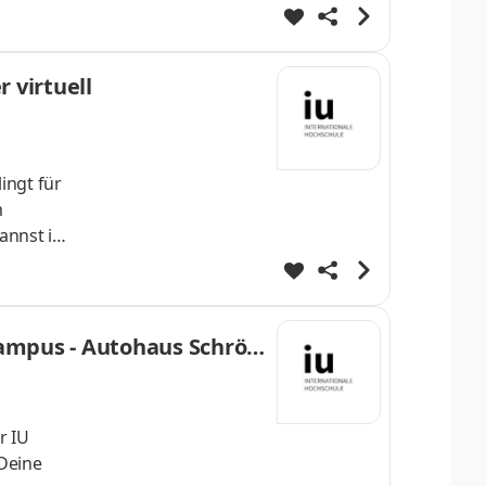
lvierst
enDeine
 virtuell
ingt für
m
annst im
lvierst
enDeine
Campus - Autohaus Schröd
r IU
 Deine