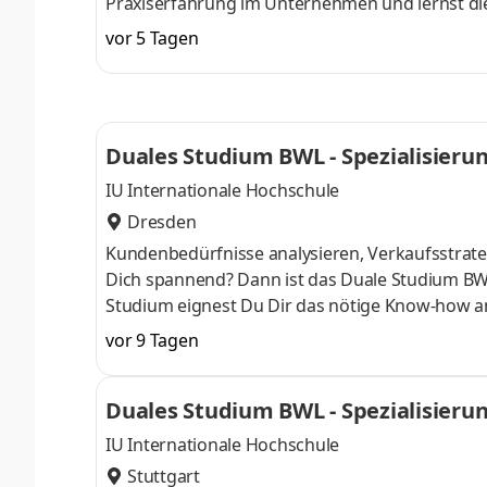
Praxiserfahrung im Unternehmen und lernst die T
Begleitveranstaltungen. Wir sind Dein kompet
vor 5 Tagen
Fiat Professional und Abarth. Unser Ziel ist es,
ein sportliches Abarth-Modell, einen zuverlässi
umweltfreundliches Elektroauto wie den
Duales Studium BWL - Spezialisier
IU Internationale Hochschule
Dresden
Kundenbedürfnisse analysieren, Verkaufsstrateg
Dich spannend? Dann ist das Duale Studium BW
Studium eignest Du Dir das nötige Know-how a
April oder im Oktober starten – direkt am Campu
vor 9 Tagen
Du bei einem Unternehmen in Deiner Nähe. Au
Aufnahmeprüfung startenDu absolvierst ein sta
Duales Studium BWL - Spezialisier
Studienberatung, Study Guides und Lehrenden 
IU Internationale Hochschule
Stuttgart