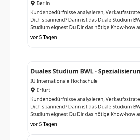
Berlin
Kundenbedürfnisse analysieren, Verkaufsstrateg
Dich spannend? Dann ist das Duale Studium BW
Studium eignest Du Dir das nötige Know-how a
April oder im Oktober starten – direkt am Campu
vor 5 Tagen
Du bei einem Unternehmen in Deiner Nähe. Au
Aufnahmeprüfung startenDu absolvierst ein sta
Studienberatung, Study Guides und Lehrenden 
Duales Studium BWL - Spezialisier
IU Internationale Hochschule
Erfurt
Kundenbedürfnisse analysieren, Verkaufsstrateg
Dich spannend? Dann ist das Duale Studium BW
Studium eignest Du Dir das nötige Know-how a
April oder im Oktober starten – direkt am Campu
vor 5 Tagen
Du bei einem Unternehmen in Deiner Nähe. Au
Aufnahmeprüfung startenDu absolvierst ein sta