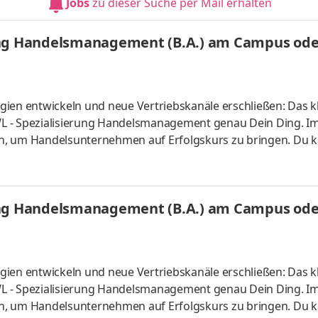
Jobs
zu dieser Suche per Mail erhalten
sind
ung Handelsmanagement (B.A.) am Campus oder
ien entwickeln und neue Vertriebskanäle erschließen: Das kl
L - Spezialisierung Handelsmanagement genau Dein Ding. I
n, um Handelsunternehmen auf Erfolgskurs zu bringen. Du k
s vor Ort oder ganz flexibel virtuell. Deine Praxisphasen abso
fgaben Du kannst Dein Studium ohne Numerus clausus oder
atlich anerkanntes Bachelorstudium mit praxisnahen Inhalt
ung Handelsmanagement (B.A.) am Campus oder
sind
ien entwickeln und neue Vertriebskanäle erschließen: Das kl
L - Spezialisierung Handelsmanagement genau Dein Ding. I
n, um Handelsunternehmen auf Erfolgskurs zu bringen. Du k