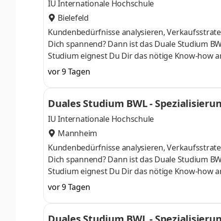
IU Internationale Hochschule
Bielefeld
Kundenbedürfnisse analysieren, Verkaufsstrateg
Dich spannend? Dann ist das Duale Studium BW
Studium eignest Du Dir das nötige Know-how a
April oder im Oktober starten – direkt am Campu
vor 9 Tagen
Du bei einem Unternehmen in Deiner Nähe. Au
Aufnahmeprüfung startenDu absolvierst ein sta
Duales Studium BWL - Spezialisier
Studienberatung, Study Guides und Lehrenden 
IU Internationale Hochschule
Mannheim
Kundenbedürfnisse analysieren, Verkaufsstrateg
Dich spannend? Dann ist das Duale Studium BW
Studium eignest Du Dir das nötige Know-how a
April oder im Oktober starten – direkt am Campu
vor 9 Tagen
Du bei einem Unternehmen in Deiner Nähe. Au
Aufnahmeprüfung startenDu absolvierst ein sta
Duales Studium BWL - Spezialisier
Studienberatung, Study Guides und Lehrenden 