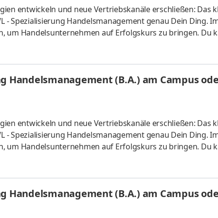
ien entwickeln und neue Vertriebskanäle erschließen: Das kl
L - Spezialisierung Handelsmanagement genau Dein Ding. I
n, um Handelsunternehmen auf Erfolgskurs zu bringen. Du k
s vor Ort oder ganz flexibel virtuell. Deine Praxisphasen abso
fgaben Du kannst Dein Studium ohne Numerus clausus oder
atlich anerkanntes Bachelorstudium mit praxisnahen Inhalt
ung Handelsmanagement (B.A.) am Campus oder
sind
ien entwickeln und neue Vertriebskanäle erschließen: Das kl
L - Spezialisierung Handelsmanagement genau Dein Ding. I
n, um Handelsunternehmen auf Erfolgskurs zu bringen. Du k
s vor Ort oder ganz flexibel virtuell. Deine Praxisphasen abso
fgaben Du kannst Dein Studium ohne Numerus clausus oder
atlich anerkanntes Bachelorstudium mit praxisnahen Inhalt
ung Handelsmanagement (B.A.) am Campus oder
sind