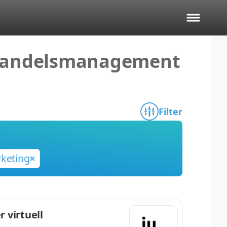
g handelsmanagement
Filter
keting
 virtuell