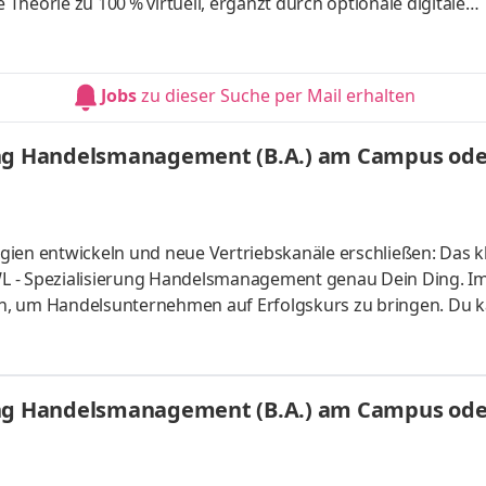
heorie zu 100 % virtuell, ergänzt durch optionale digitale
enter Ansprechpartner für Neu- und Gebrauchtwagen der Mark
 Dir bei der Auswahl des perfekten Fahrzeugs zu helfen – egal,
gen Fiat-Pkw, ein robustes Fahrzeug von Fiat Professional oder
Jobs
zu dieser Suche per Mail erhalten
ung Handelsmanagement (B.A.) am Campus oder
ien entwickeln und neue Vertriebskanäle erschließen: Das kl
L - Spezialisierung Handelsmanagement genau Dein Ding. I
n, um Handelsunternehmen auf Erfolgskurs zu bringen. Du k
s vor Ort oder ganz flexibel virtuell. Deine Praxisphasen abso
fgaben Du kannst Dein Studium ohne Numerus clausus oder
atlich anerkanntes Bachelorstudium mit praxisnahen Inhalt
ung Handelsmanagement (B.A.) am Campus oder
sind