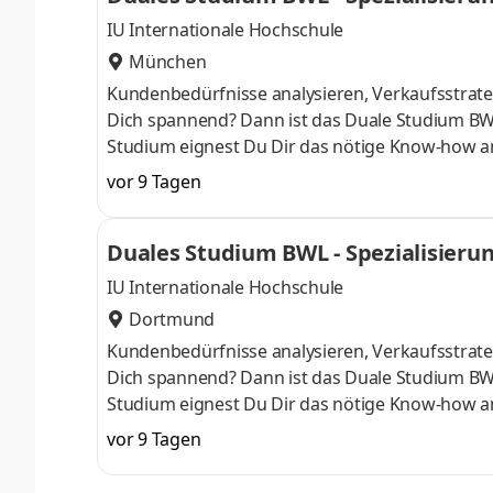
IU Internationale Hochschule
München
Kundenbedürfnisse analysieren, Verkaufsstrateg
Dich spannend? Dann ist das Duale Studium BW
Studium eignest Du Dir das nötige Know-how a
April oder im Oktober starten – direkt am Campu
vor 9 Tagen
Du bei einem Unternehmen in Deiner Nähe. Au
Aufnahmeprüfung startenDu absolvierst ein sta
Duales Studium BWL - Spezialisier
Studienberatung, Study Guides und Lehrenden 
IU Internationale Hochschule
Dortmund
Kundenbedürfnisse analysieren, Verkaufsstrateg
Dich spannend? Dann ist das Duale Studium BW
Studium eignest Du Dir das nötige Know-how a
April oder im Oktober starten – direkt am Campu
vor 9 Tagen
Du bei einem Unternehmen in Deiner Nähe. Au
Aufnahmeprüfung startenDu absolvierst ein sta