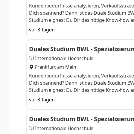
Kundenbedürfnisse analysieren, Verkaufsstrateg
Dich spannend? Dann ist das Duale Studium BW
Studium eignest Du Dir das nötige Know-how a
April oder im Oktober starten – direkt am Campu
vor 8 Tagen
Du bei einem Unternehmen in Deiner Nähe. Au
Aufnahmeprüfung startenDu absolvierst ein sta
Duales Studium BWL - Spezialisier
Studienberatung, Study Guides und Lehrenden 
IU Internationale Hochschule
Frankfurt am Main
Kundenbedürfnisse analysieren, Verkaufsstrateg
Dich spannend? Dann ist das Duale Studium BW
Studium eignest Du Dir das nötige Know-how a
April oder im Oktober starten – direkt am Campu
vor 8 Tagen
Du bei einem Unternehmen in Deiner Nähe. Au
Aufnahmeprüfung startenDu absolvierst ein sta
Duales Studium BWL - Spezialisier
Studienberatung, Study Guides und Lehrenden 
IU Internationale Hochschule