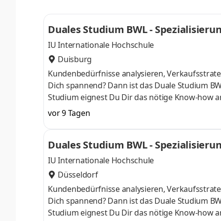
Studienberatung, Study Guides und Lehrenden 
Duales Studium BWL - Spezialisier
IU Internationale Hochschule
Duisburg
Kundenbedürfnisse analysieren, Verkaufsstrateg
Dich spannend? Dann ist das Duale Studium BW
Studium eignest Du Dir das nötige Know-how a
April oder im Oktober starten – direkt am Campu
vor 9 Tagen
Du bei einem Unternehmen in Deiner Nähe. Au
Aufnahmeprüfung startenDu absolvierst ein sta
Duales Studium BWL - Spezialisier
Studienberatung, Study Guides und Lehrenden 
IU Internationale Hochschule
Düsseldorf
Kundenbedürfnisse analysieren, Verkaufsstrateg
Dich spannend? Dann ist das Duale Studium BW
Studium eignest Du Dir das nötige Know-how a