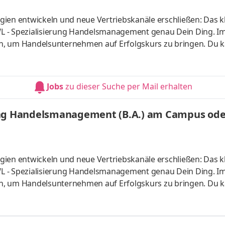
ien entwickeln und neue Vertriebskanäle erschließen: Das kl
L - Spezialisierung Handelsmanagement genau Dein Ding. I
n, um Handelsunternehmen auf Erfolgskurs zu bringen. Du k
s vor Ort oder ganz flexibel virtuell. Deine Praxisphasen abso
fgaben Du kannst Dein Studium ohne Numerus clausus oder
atlich anerkanntes Bachelorstudium mit praxisnahen Inhalt
Jobs
zu dieser Suche per Mail erhalten
sind
ung Handelsmanagement (B.A.) am Campus oder
ien entwickeln und neue Vertriebskanäle erschließen: Das kl
L - Spezialisierung Handelsmanagement genau Dein Ding. I
n, um Handelsunternehmen auf Erfolgskurs zu bringen. Du k
s vor Ort oder ganz flexibel virtuell. Deine Praxisphasen abso
fgaben Du kannst Dein Studium ohne Numerus clausus oder
atlich anerkanntes Bachelorstudium mit praxisnahen Inhalt