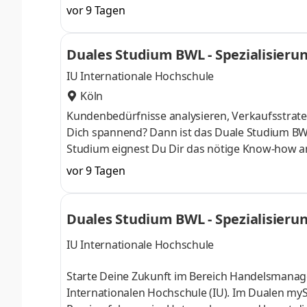
April oder im Oktober starten – direkt am Campu
vor 9 Tagen
Du bei einem Unternehmen in Deiner Nähe. Au
Aufnahmeprüfung startenDu absolvierst ein sta
Duales Studium BWL - Spezialisier
Studienberatung, Study Guides und Lehrenden 
IU Internationale Hochschule
Köln
Kundenbedürfnisse analysieren, Verkaufsstrateg
Dich spannend? Dann ist das Duale Studium BW
Studium eignest Du Dir das nötige Know-how a
April oder im Oktober starten – direkt am Campu
vor 9 Tagen
Du bei einem Unternehmen in Deiner Nähe. Au
Aufnahmeprüfung startenDu absolvierst ein sta
Studienberatung, Study Guides und Lehrenden 
Duales Studium BWL - Spezialisier
er GmbH
IU Internationale Hochschule
Starte Deine Zukunft im Bereich Handelsman
Internationalen Hochschule (IU). Im Dualen myS