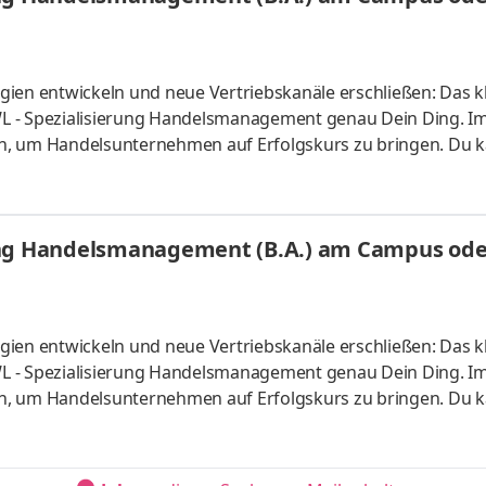
ien entwickeln und neue Vertriebskanäle erschließen: Das kl
L - Spezialisierung Handelsmanagement genau Dein Ding. I
n, um Handelsunternehmen auf Erfolgskurs zu bringen. Du k
s vor Ort oder ganz flexibel virtuell. Deine Praxisphasen abso
fgaben Du kannst Dein Studium ohne Numerus clausus oder
atlich anerkanntes Bachelorstudium mit praxisnahen Inhalt
ung Handelsmanagement (B.A.) am Campus oder
sind
ien entwickeln und neue Vertriebskanäle erschließen: Das kl
L - Spezialisierung Handelsmanagement genau Dein Ding. I
n, um Handelsunternehmen auf Erfolgskurs zu bringen. Du k
s vor Ort oder ganz flexibel virtuell. Deine Praxisphasen abso
fgaben Du kannst Dein Studium ohne Numerus clausus oder
atlich anerkanntes Bachelorstudium mit praxisnahen Inhalt