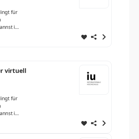
ingt für
m
annst im
lvierst
enDeine
 virtuell
ingt für
m
annst im
lvierst
enDeine