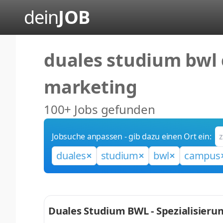
dein
JOB
duales studium bwl
marketing
100+ Jobs gefunden
Jobsuche anpassen - gib dazu einen Ort ein:
duales
studium
bwl
campus
Duales Studium BWL - Spezialisier