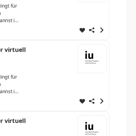
ingt für
m
annst im
lvierst
enDeine
 virtuell
ingt für
m
annst im
lvierst
enDeine
 virtuell