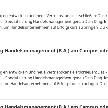
ien entwickeln und neue Vertriebskanäle erschließen: Das kl
L - Spezialisierung Handelsmanagement genau Dein Ding. I
n, um Handelsunternehmen auf Erfolgskurs zu bringen. Du k
s vor Ort oder ganz flexibel virtuell. Deine Praxisphasen abso
fgaben Du kannst Dein Studium ohne Numerus clausus oder
atlich anerkanntes Bachelorstudium mit praxisnahen Inhalt
ung Handelsmanagement (B.A.) am Campus oder
sind
ien entwickeln und neue Vertriebskanäle erschließen: Das kl
L - Spezialisierung Handelsmanagement genau Dein Ding. I
n, um Handelsunternehmen auf Erfolgskurs zu bringen. Du k
s vor Ort oder ganz flexibel virtuell. Deine Praxisphasen abso
fgaben Du kannst Dein Studium ohne Numerus clausus oder
atlich anerkanntes Bachelorstudium mit praxisnahen Inhalt
ung Handelsmanagement (B.A.) am Campus oder
sind