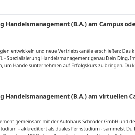
s vor Ort oder ganz flexibel virtuell. Deine Praxisphasen abso
fgaben Du kannst Dein Studium ohne Numerus clausus oder
atlich anerkanntes Bachelorstudium mit praxisnahen Inhalt
ung Handelsmanagement (B.A.) am Campus oder
sind
ien entwickeln und neue Vertriebskanäle erschließen: Das kl
L - Spezialisierung Handelsmanagement genau Dein Ding. I
n, um Handelsunternehmen auf Erfolgskurs zu bringen. Du k
s vor Ort oder ganz flexibel virtuell. Deine Praxisphasen abso
fgaben Du kannst Dein Studium ohne Numerus clausus oder
atlich anerkanntes Bachelorstudium mit praxisnahen Inhalt
sind
ung Handelsmanagement (B.A.) am virtuellen 
agement gemeinsam mit der Autohaus Schröder GmbH und de
tudium – akkreditiert als duales Fernstudium - sammelst Du