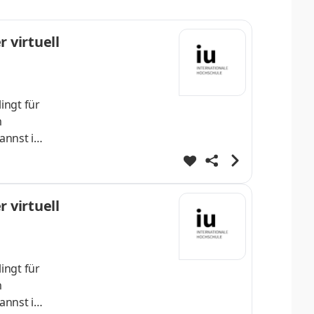
 virtuell
ingt für
m
annst im
lvierst
enDeine
 virtuell
ingt für
m
annst im