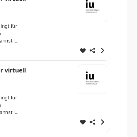
ingt für
m
annst im
lvierst
enDeine
 virtuell
ingt für
m
annst im
lvierst
enDeine