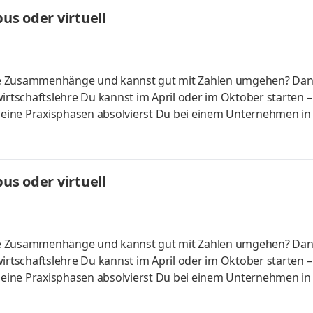
HandelsmanagementLogistikmanagement Aufgaben Du kann
s oder virtuell
üfung startenDu absolvierst ein staatlich anerkanntes Bac
liche Zusammenhänge und kannst gut mit Zahlen umgehen? Da
irtschaftslehre Du kannst im April oder im Oktober starten –
 Deine Praxisphasen absolvierst Du bei einem Unternehmen in
fünf Spezialisierungsmöglichkeiten – und kannst Dich so noc
ounting &
HandelsmanagementLogistikmanagement Aufgaben Du kann
s oder virtuell
üfung startenDu absolvierst ein staatlich anerkanntes Bac
liche Zusammenhänge und kannst gut mit Zahlen umgehen? Da
irtschaftslehre Du kannst im April oder im Oktober starten –
 Deine Praxisphasen absolvierst Du bei einem Unternehmen in
fünf Spezialisierungsmöglichkeiten – und kannst Dich so noc
ounting &