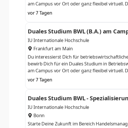
am Campus vor Ort oder ganz flexibel virtuell.
Nähe. Ab dem 3. Semester belegst Du eine von 
vor 7 Tagen
gezielter auf Deinen Traumjob vorbereiten: Acc
ControllingSteuerberatungSozialmanagement
Duales Studium BWL (B.A.) am Campu
Studium ohne Numerus clausus oder Aufnahmepr
IU Internationale Hochschule
Frankfurt am Main
Du interessierst Dich für betriebswirtschaft
bewirb Dich für ein Duales Studium in Betriebsw
am Campus vor Ort oder ganz flexibel virtuell.
Nähe. Ab dem 3. Semester belegst Du eine von 
vor 7 Tagen
gezielter auf Deinen Traumjob vorbereiten: Acc
ControllingSteuerberatungSozialmanagement
Duales Studium BWL - Spezialisieru
Studium ohne Numerus clausus oder Aufnahmepr
IU Internationale Hochschule
Bonn
Starte Deine Zukunft im Bereich Handelsmanag