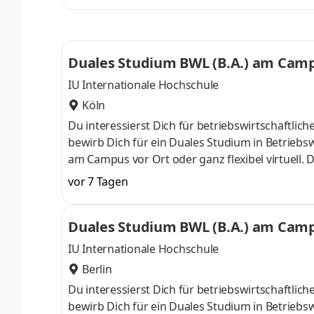
ControllingSteuerberatungSozialmanagement
Studium ohne Numerus clausus oder Aufnahmepr
Duales Studium BWL (B.A.) am Campu
IU Internationale Hochschule
Köln
Du interessierst Dich für betriebswirtschaft
bewirb Dich für ein Duales Studium in Betriebsw
am Campus vor Ort oder ganz flexibel virtuell.
Nähe. Ab dem 3. Semester belegst Du eine von 
vor 7 Tagen
gezielter auf Deinen Traumjob vorbereiten: Acc
ControllingSteuerberatungSozialmanagement
Duales Studium BWL (B.A.) am Campu
Studium ohne Numerus clausus oder Aufnahmepr
IU Internationale Hochschule
Berlin
Du interessierst Dich für betriebswirtschaft
bewirb Dich für ein Duales Studium in Betriebsw