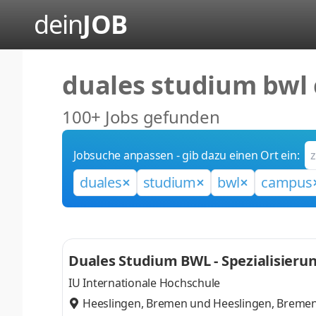
dein
JOB
duales studium bwl 
100+ Jobs gefunden
Jobsuche anpassen - gib dazu einen Ort ein:
duales
studium
bwl
campus
Duales Studium BWL - Spezialisieru
IU Internationale Hochschule
Heeslingen, Bremen
und
Heeslingen, Breme