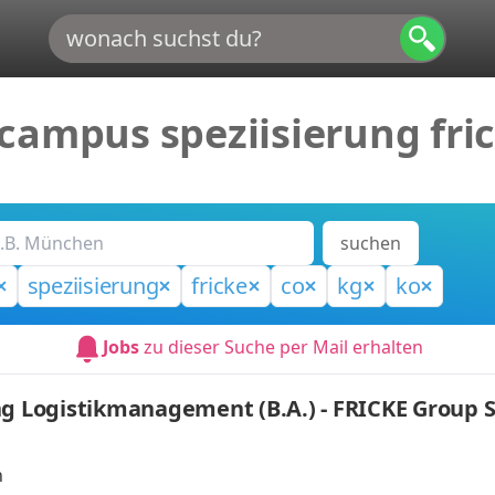
campus speziisierung fric
suchen
speziisierung
fricke
co
kg
ko
Jobs
zu dieser Suche per Mail erhalten
ng Logistikmanagement (B.A.) - FRICKE Group S
n