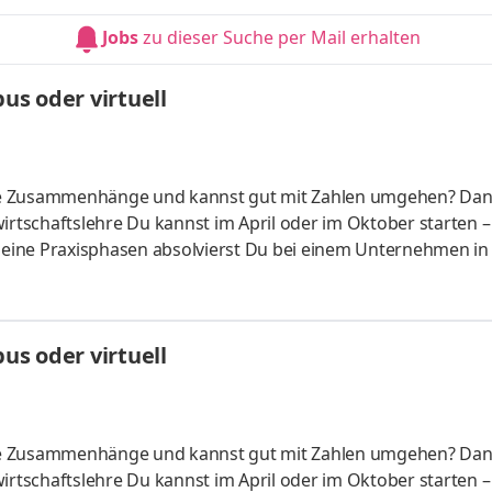
HandelsmanagementLogistikmanagement Aufgaben Du kann
Jobs
zu dieser Suche per Mail erhalten
üfung startenDu absolvierst ein staatlich anerkanntes Bac
s oder virtuell
liche Zusammenhänge und kannst gut mit Zahlen umgehen? Da
irtschaftslehre Du kannst im April oder im Oktober starten –
 Deine Praxisphasen absolvierst Du bei einem Unternehmen in
fünf Spezialisierungsmöglichkeiten – und kannst Dich so noc
ounting &
HandelsmanagementLogistikmanagement Aufgaben Du kann
s oder virtuell
üfung startenDu absolvierst ein staatlich anerkanntes Bac
liche Zusammenhänge und kannst gut mit Zahlen umgehen? Da
irtschaftslehre Du kannst im April oder im Oktober starten –