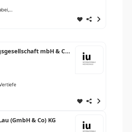
bei,
 Eine
 bei uns
ngeführt.
gsgesellschaft mbH & Co.
Vertiefe
ere
 Lau (GmbH & Co) KG