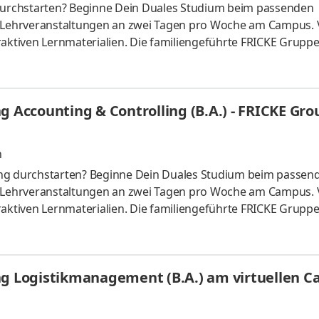
urchstarten? Beginne Dein Duales Studium beim passenden
t Lehrveranstaltungen an zwei Tagen pro Woche am Campus. 
raktiven Lernmaterialien. Die familiengeführte FRICKE Gruppe
schen Landmaschinenhändler zu einem erfolgreichen internati
fahrzeuge und Ersatzteile entwickelt. Mit 3.471 Mitarbeiter:
eiten wir gemeinsam am weiteren Ausbau unserer Marktpositio
g Accounting & Controlling (B.A.) - FRICKE Gro
n
ing durchstarten? Beginne Dein Duales Studium beim passen
t Lehrveranstaltungen an zwei Tagen pro Woche am Campus. 
raktiven Lernmaterialien. Die familiengeführte FRICKE Gruppe
schen Landmaschinenhändler zu einem erfolgreichen internati
fahrzeuge und Ersatzteile entwickelt. Mit 3.471 Mitarbeiter:
eiten wir gemeinsam am weiteren Ausbau unserer Marktpositio
ung Logistikmanagement (B.A.) am virtuellen 