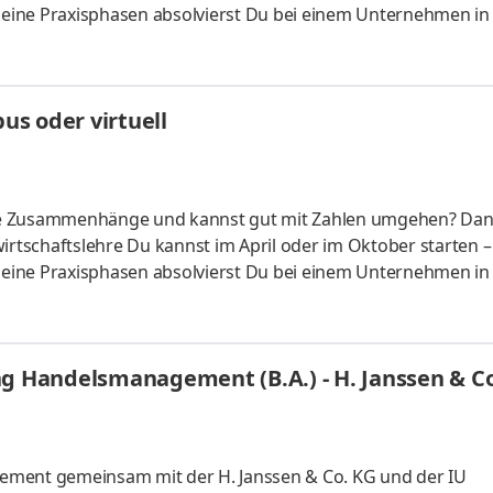
 Deine Praxisphasen absolvierst Du bei einem Unternehmen in
fünf Spezialisierungsmöglichkeiten – und kannst Dich so noc
ounting &
HandelsmanagementLogistikmanagement Aufgaben Du kann
s oder virtuell
üfung startenDu absolvierst ein staatlich anerkanntes Bac
liche Zusammenhänge und kannst gut mit Zahlen umgehen? Da
irtschaftslehre Du kannst im April oder im Oktober starten –
 Deine Praxisphasen absolvierst Du bei einem Unternehmen in
fünf Spezialisierungsmöglichkeiten – und kannst Dich so noc
ounting &
HandelsmanagementLogistikmanagement Aufgaben Du kann
ng Handelsmanagement (B.A.) - H. Janssen & C
üfung startenDu absolvierst ein staatlich anerkanntes Bac
ement gemeinsam mit der H. Janssen & Co. KG und der IU