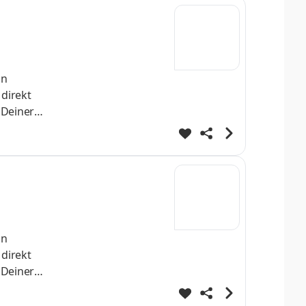
st Dein
helo
nn
 direkt
 Deiner
h
st Dein
helo
nn
 direkt
 Deiner
h