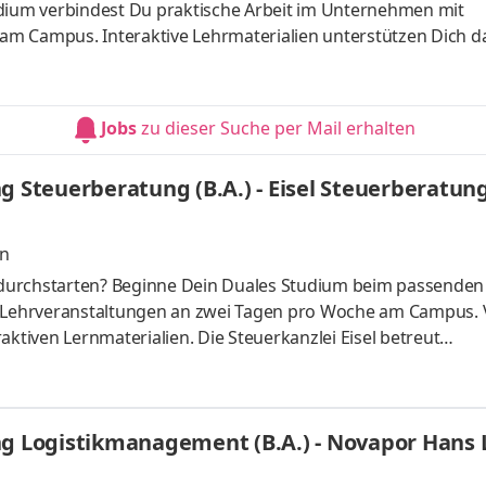
udium verbindest Du praktische Arbeit im Unternehmen mit
m Campus. Interaktive Lehrmaterialien unterstützen Dich da
in kompetenter Fachhändler rund um das Dachdeckerhandwerk.
, schnelle Lieferungen, Mietgeräte- und Hochkran-Service,
Und das alles aus einer Hand. Modern, traditionell & familie
Jobs
zu dieser Suche per Mail erhalten
bei uns zum
g Steuerberatung (B.A.) - Eisel Steuerberatun
en
durchstarten? Beginne Dein Duales Studium beim passenden
t Lehrveranstaltungen an zwei Tagen pro Woche am Campus. 
aktiven Lernmaterialien. Die Steuerkanzlei Eisel betreut
n in steuerlichen und betriebswirtschaftlichen Fragen. Uns
chhaltung, der Erstellung von Jahresabschlüssen und
hen Beratung. Wir arbeiten strukturiert, digital und
ng Logistikmanagement (B.A.) - Novapor Hans
en Studium legen wir Wert darauf,