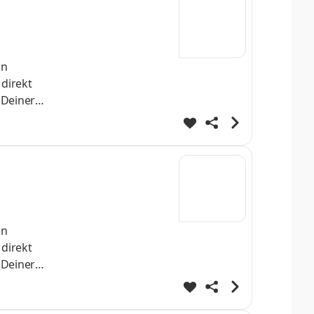
nn
 direkt
 Deiner
h
st Dein
helo
nn
 direkt
 Deiner
h