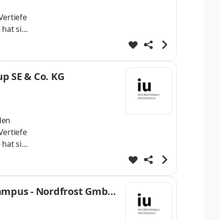
Vertiefe
 hat sich
onalen
innen -
n. Werde
up SE & Co. KG
den
Vertiefe
 hat sich
onalen
innen -
n. Werde
Campus - Nordfrost GmbH