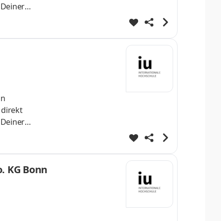
 Deiner
h
st Dein
helo
nn
 direkt
 Deiner
h
st Dein
o. KG Bonn
helo