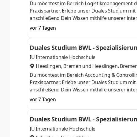
Du möchtest im Bereich Logistikmanagement d
Praxispartner. Erlebe unser Duales Studium mi
anschließend Dein Wissen mithilfe unserer inte
im Laufe der 100-jährigen Historie vom klassi
vor 7 Tagen
Händler für Landmaschinen, Gartentechnik, Nutz
verteilt auf 84 Standorte in 27 Ländern - arb
Duales Studium BWL - Spezialisierun
auch Du Teil unseres Teams und start
IU Internationale Hochschule
Heeslingen, Bremen
und
Heeslingen, Breme
Du möchtest im Bereich Accounting & Controll
Praxispartner. Erlebe unser Duales Studium mi
anschließend Dein Wissen mithilfe unserer inte
im Laufe der 100-jährigen Historie vom klassi
vor 7 Tagen
Händler für Landmaschinen, Gartentechnik, Nutz
verteilt auf 84 Standorte in 27 Ländern - arb
Duales Studium BWL - Spezialisier
auch Du Teil unseres Teams und
& Co. KG
IU Internationale Hochschule