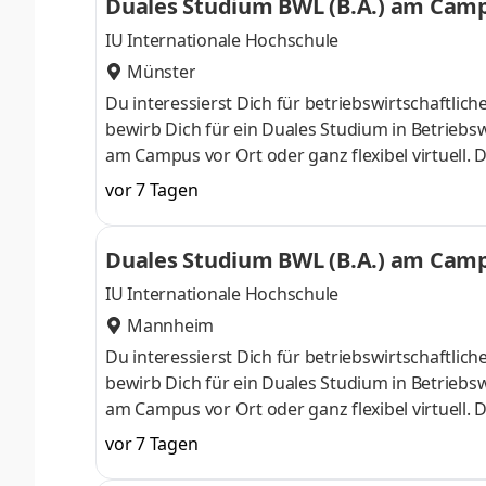
Duales Studium BWL (B.A.) am Campu
IU Internationale Hochschule
Münster
Du interessierst Dich für betriebswirtschaft
bewirb Dich für ein Duales Studium in Betriebsw
am Campus vor Ort oder ganz flexibel virtuell.
Nähe. Ab dem 3. Semester belegst Du eine von 
vor 7 Tagen
gezielter auf Deinen Traumjob vorbereiten: Acc
ControllingSteuerberatungSozialmanagement
Duales Studium BWL (B.A.) am Campu
Studium ohne Numerus clausus oder Aufnahmepr
IU Internationale Hochschule
Mannheim
Du interessierst Dich für betriebswirtschaft
bewirb Dich für ein Duales Studium in Betriebsw
am Campus vor Ort oder ganz flexibel virtuell.
Nähe. Ab dem 3. Semester belegst Du eine von 
vor 7 Tagen
gezielter auf Deinen Traumjob vorbereiten: Acc