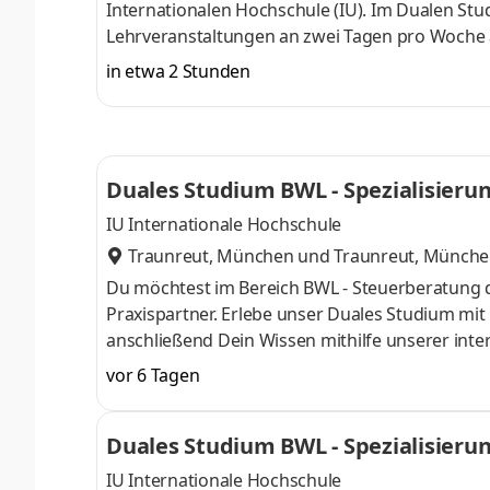
Internationalen Hochschule (IU). Im Dualen St
Lehrveranstaltungen an zwei Tagen pro Woche a
Dein Wissen gezielt zu vertiefen. Janssen – E
in etwa 2 Stunden
große Auswahl und Menge hochwertiger Produkte
erhalten unsere Kund:innen das Komplettpaket. 
Werde auch Du Teil unseres Teams und starte 
Duales Studium BWL - Spezialisierun
KG
IU Internationale Hochschule
Traunreut, München
und
Traunreut, Münch
Du möchtest im Bereich BWL - Steuerberatung 
Praxispartner. Erlebe unser Duales Studium mi
anschließend Dein Wissen mithilfe unserer inter
Unternehmen, Selbstständige und Privatpersone
vor 6 Tagen
Schwerpunkte liegen in der Finanz- und Lohnbu
Steuererklärungen sowie der laufenden steuerlic
Duales Studium BWL - Spezialisieru
mandantenorientiert. Als Praxispartner im dual
IU Internationale Hochschule