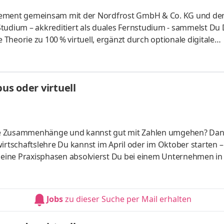
gement gemeinsam mit der Nordfrost GmbH & Co. KG und der
tudium – akkreditiert als duales Fernstudium - sammelst Du
heorie zu 100 % virtuell, ergänzt durch optionale digitale
 Logistiker aus Leidenschaft. Als Deutschlands Marktführer im
0 Mitarbeiterinnen und Mitarbeiter in der Europa-Zentrale im
it gelegenen NORDFROST-Tiefkühlstandorten. Werde auch Du 
s oder virtuell
er
liche Zusammenhänge und kannst gut mit Zahlen umgehen? Da
irtschaftslehre Du kannst im April oder im Oktober starten –
 Deine Praxisphasen absolvierst Du bei einem Unternehmen in
fünf Spezialisierungsmöglichkeiten – und kannst Dich so noc
ounting &
HandelsmanagementLogistikmanagement Aufgaben Du kann
Jobs
zu dieser Suche per Mail erhalten
üfung startenDu absolvierst ein staatlich anerkanntes Bac