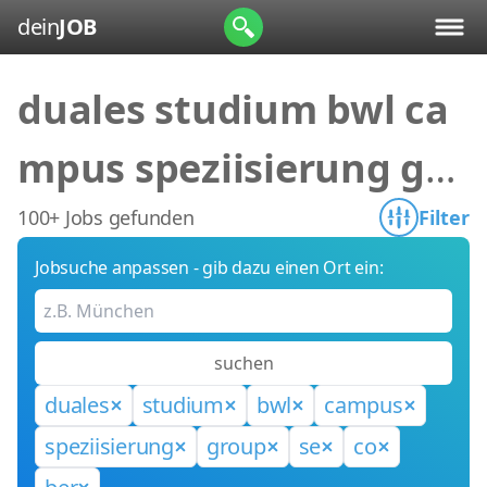
dein
JOB
duales studium bwl ca
mpus speziisierung gro
up se co ber
100+ Jobs gefunden
Filter
Jobsuche anpassen - gib dazu einen Ort ein:
suchen
duales
studium
bwl
campus
speziisierung
group
se
co