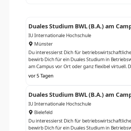
ControllingSteuerberatungSozialmanagement
Studium ohne Numerus clausus oder Aufnahmepr
Duales Studium BWL (B.A.) am Campu
IU Internationale Hochschule
Münster
Du interessierst Dich für betriebswirtschaft
bewirb Dich für ein Duales Studium in Betriebsw
am Campus vor Ort oder ganz flexibel virtuell.
Nähe. Ab dem 3. Semester belegst Du eine von 
vor 5 Tagen
gezielter auf Deinen Traumjob vorbereiten: Acc
ControllingSteuerberatungSozialmanagement
Duales Studium BWL (B.A.) am Campu
Studium ohne Numerus clausus oder Aufnahmepr
IU Internationale Hochschule
Bielefeld
Du interessierst Dich für betriebswirtschaft
bewirb Dich für ein Duales Studium in Betriebsw