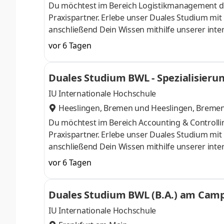
Du möchtest im Bereich Logistikmanagement d
Praxispartner. Erlebe unser Duales Studium mi
anschließend Dein Wissen mithilfe unserer inte
im Laufe der 100-jährigen Historie vom klassi
vor 6 Tagen
Händler für Landmaschinen, Gartentechnik, Nutz
verteilt auf 84 Standorte in 27 Ländern - arb
Duales Studium BWL - Spezialisierun
auch Du Teil unseres Teams und start
IU Internationale Hochschule
Heeslingen, Bremen
und
Heeslingen, Breme
Du möchtest im Bereich Accounting & Controll
Praxispartner. Erlebe unser Duales Studium mi
anschließend Dein Wissen mithilfe unserer inte
im Laufe der 100-jährigen Historie vom klassi
vor 6 Tagen
Händler für Landmaschinen, Gartentechnik, Nutz
verteilt auf 84 Standorte in 27 Ländern - arb
Duales Studium BWL (B.A.) am Campu
auch Du Teil unseres Teams und
IU Internationale Hochschule