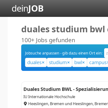
dein
JOB
duales studium bwl 
100+ Jobs gefunden
Jobsuche anpassen - gib dazu einen Ort ein:
duales
studium
bwl
campus
Duales Studium BWL - Spezialisieru
IU Internationale Hochschule
Heeslingen, Bremen
und
Heeslingen, Breme