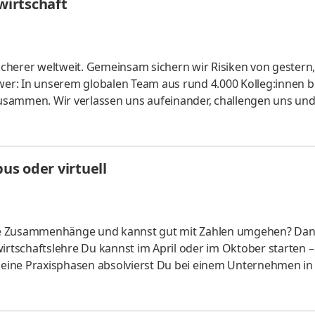
irtschaft
cherer welt­weit. Gemein­sam sichern wir Risiken von gestern
er: In unserem globalen Team aus rund 4.000 Kolleg:innen b
usammen. Wir verlassen uns aufeinander, challengen uns un
te konti­nuierlich weiter. Ob Modelle für Risiko­berechnunge
r unsere Kunden: Bei uns kannst du dein Know-how ein­bringe
lichen Arbeitgeber kennen und finde deinen Platz bei uns. Let's
s oder virtuell
liche Zusammenhänge und kannst gut mit Zahlen umgehen? Da
irtschaftslehre Du kannst im April oder im Oktober starten –
 Deine Praxisphasen absolvierst Du bei einem Unternehmen in
fünf Spezialisierungsmöglichkeiten – und kannst Dich so noc
ounting &