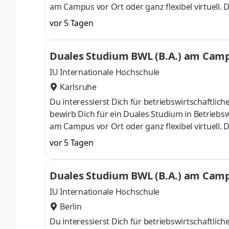
am Campus vor Ort oder ganz flexibel virtuell.
Nähe. Ab dem 3. Semester belegst Du eine von 
vor 5 Tagen
gezielter auf Deinen Traumjob vorbereiten: Acc
ControllingSteuerberatungSozialmanagement
Duales Studium BWL (B.A.) am Campu
Studium ohne Numerus clausus oder Aufnahmepr
IU Internationale Hochschule
Karlsruhe
Du interessierst Dich für betriebswirtschaft
bewirb Dich für ein Duales Studium in Betriebsw
am Campus vor Ort oder ganz flexibel virtuell.
Nähe. Ab dem 3. Semester belegst Du eine von 
vor 5 Tagen
gezielter auf Deinen Traumjob vorbereiten: Acc
ControllingSteuerberatungSozialmanagement
Duales Studium BWL (B.A.) am Campu
Studium ohne Numerus clausus oder Aufnahmepr
IU Internationale Hochschule
Berlin
Du interessierst Dich für betriebswirtschaft