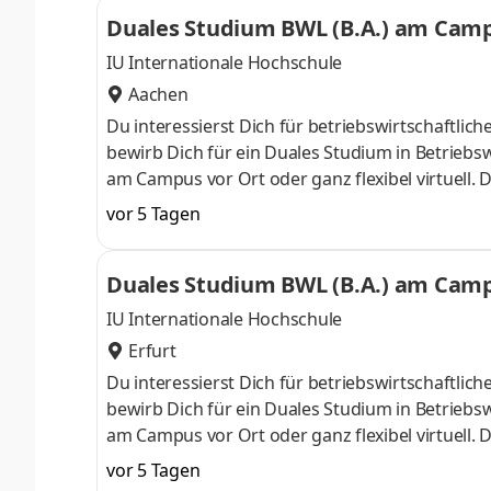
ControllingSteuerberatungSozialmanagement
Duales Studium BWL (B.A.) am Campu
Studium ohne Numerus clausus oder Aufnahmepr
IU Internationale Hochschule
Aachen
Du interessierst Dich für betriebswirtschaft
bewirb Dich für ein Duales Studium in Betriebsw
am Campus vor Ort oder ganz flexibel virtuell.
Nähe. Ab dem 3. Semester belegst Du eine von 
vor 5 Tagen
gezielter auf Deinen Traumjob vorbereiten: Acc
ControllingSteuerberatungSozialmanagement
Duales Studium BWL (B.A.) am Campu
Studium ohne Numerus clausus oder Aufnahmepr
IU Internationale Hochschule
Erfurt
Du interessierst Dich für betriebswirtschaft
bewirb Dich für ein Duales Studium in Betriebsw
am Campus vor Ort oder ganz flexibel virtuell.
Nähe. Ab dem 3. Semester belegst Du eine von 
vor 5 Tagen
gezielter auf Deinen Traumjob vorbereiten: Acc