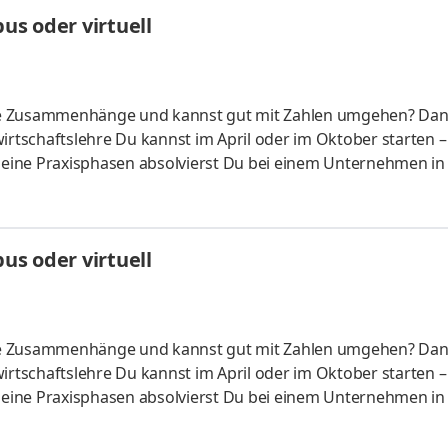
HandelsmanagementLogistikmanagement Aufgaben Du kann
s oder virtuell
üfung startenDu absolvierst ein staatlich anerkanntes Bac
liche Zusammenhänge und kannst gut mit Zahlen umgehen? Da
irtschaftslehre Du kannst im April oder im Oktober starten –
 Deine Praxisphasen absolvierst Du bei einem Unternehmen in
fünf Spezialisierungsmöglichkeiten – und kannst Dich so noc
ounting &
HandelsmanagementLogistikmanagement Aufgaben Du kann
s oder virtuell
üfung startenDu absolvierst ein staatlich anerkanntes Bac
liche Zusammenhänge und kannst gut mit Zahlen umgehen? Da
irtschaftslehre Du kannst im April oder im Oktober starten –
 Deine Praxisphasen absolvierst Du bei einem Unternehmen in
fünf Spezialisierungsmöglichkeiten – und kannst Dich so noc
ounting &