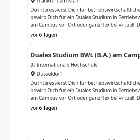
Frankfurt am Main
Du interessierst Dich für betriebswirtschaft
bewirb Dich für ein Duales Studium in Betriebsw
am Campus vor Ort oder ganz flexibel virtuell.
Nähe. Ab dem 3. Semester belegst Du eine von 
vor 6 Tagen
gezielter auf Deinen Traumjob vorbereiten: Acc
ControllingSteuerberatungSozialmanagement
Duales Studium BWL (B.A.) am Campu
Studium ohne Numerus clausus oder Aufnahmepr
IU Internationale Hochschule
Düsseldorf
Du interessierst Dich für betriebswirtschaft
bewirb Dich für ein Duales Studium in Betriebsw
am Campus vor Ort oder ganz flexibel virtuell.
Nähe. Ab dem 3. Semester belegst Du eine von 
vor 6 Tagen
gezielter auf Deinen Traumjob vorbereiten: Acc
ControllingSteuerberatungSozialmanagement
Studium ohne Numerus clausus oder Aufnahmepr