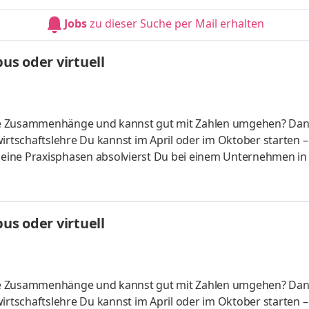
HandelsmanagementLogistikmanagement Aufgaben Du kann
Jobs
zu dieser Suche per Mail erhalten
üfung startenDu absolvierst ein staatlich anerkanntes Bac
s oder virtuell
liche Zusammenhänge und kannst gut mit Zahlen umgehen? Da
irtschaftslehre Du kannst im April oder im Oktober starten –
 Deine Praxisphasen absolvierst Du bei einem Unternehmen in
fünf Spezialisierungsmöglichkeiten – und kannst Dich so noc
ounting &
HandelsmanagementLogistikmanagement Aufgaben Du kann
s oder virtuell
üfung startenDu absolvierst ein staatlich anerkanntes Bac
liche Zusammenhänge und kannst gut mit Zahlen umgehen? Da
irtschaftslehre Du kannst im April oder im Oktober starten –