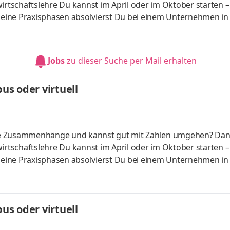
irtschaftslehre Du kannst im April oder im Oktober starten –
 Deine Praxisphasen absolvierst Du bei einem Unternehmen in
fünf Spezialisierungsmöglichkeiten – und kannst Dich so noc
ounting &
HandelsmanagementLogistikmanagement Aufgaben Du kann
Jobs
zu dieser Suche per Mail erhalten
üfung startenDu absolvierst ein staatlich anerkanntes Bac
s oder virtuell
liche Zusammenhänge und kannst gut mit Zahlen umgehen? Da
irtschaftslehre Du kannst im April oder im Oktober starten –
 Deine Praxisphasen absolvierst Du bei einem Unternehmen in
fünf Spezialisierungsmöglichkeiten – und kannst Dich so noc
ounting &
HandelsmanagementLogistikmanagement Aufgaben Du kann
s oder virtuell
üfung startenDu absolvierst ein staatlich anerkanntes Bac