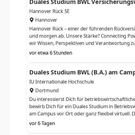
Duales Studium BWL Versicherungsw
Hannover Rück SE
Hannover
Hannover Rück – einer der führenden Rück­versi
und morgen ab. Unsere Stärke? Connecting Pow
wir Wissen, Perspektiven und Verant­wortung z
entwickeln uns sowie unsere Services und Produk
vor etwa 6 Stunden
digitale Tools oder prag­matische Lösungen fü
mit­gestalten. Klingt gut? Lerne uns als verläss
Duales Studium BWL (B.A.) am Campu
Du kannst dich nicht zwischen Au
IU Internationale Hochschule
Dortmund
Du interessierst Dich für betriebswirtschaft
bewirb Dich für ein Duales Studium in Betriebsw
am Campus vor Ort oder ganz flexibel virtuell.
Nähe. Ab dem 3. Semester belegst Du eine von 
vor 6 Tagen
gezielter auf Deinen Traumjob vorbereiten: Acc