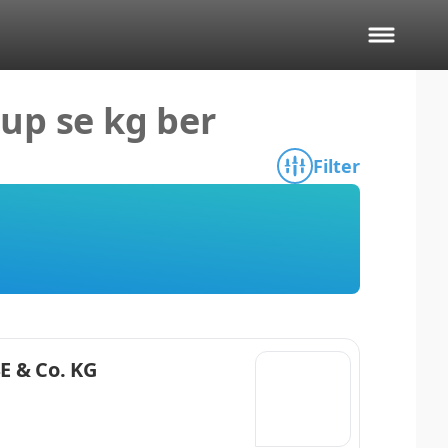
up se kg ber
Filter
E & Co. KG