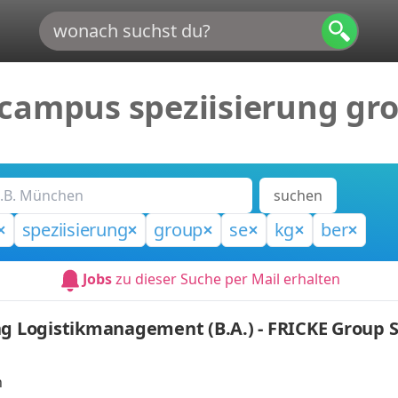
campus speziisierung gro
suchen
speziisierung
group
se
kg
ber
Jobs
zu dieser Suche per Mail erhalten
ng Logistikmanagement (B.A.) - FRICKE Group S
n