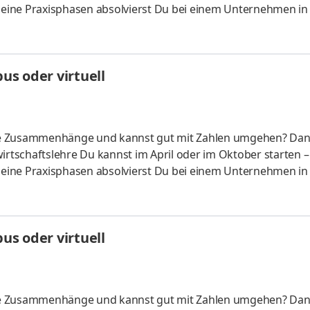
 Deine Praxisphasen absolvierst Du bei einem Unternehmen in
fünf Spezialisierungsmöglichkeiten – und kannst Dich so noc
ounting &
HandelsmanagementLogistikmanagement Aufgaben Du kann
s oder virtuell
üfung startenDu absolvierst ein staatlich anerkanntes Bac
liche Zusammenhänge und kannst gut mit Zahlen umgehen? Da
irtschaftslehre Du kannst im April oder im Oktober starten –
 Deine Praxisphasen absolvierst Du bei einem Unternehmen in
fünf Spezialisierungsmöglichkeiten – und kannst Dich so noc
ounting &
HandelsmanagementLogistikmanagement Aufgaben Du kann
s oder virtuell
üfung startenDu absolvierst ein staatlich anerkanntes Bac
liche Zusammenhänge und kannst gut mit Zahlen umgehen? Da