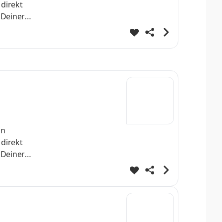
 direkt
 Deiner
h
st Dein
helo
nn
 direkt
 Deiner
h
st Dein
helo