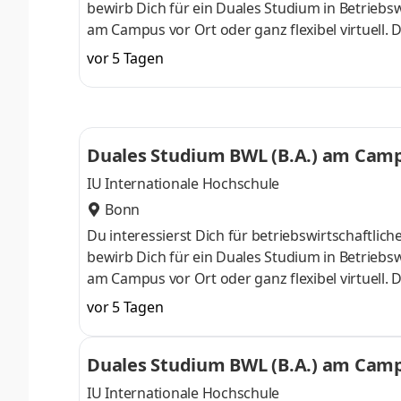
bewirb Dich für ein Duales Studium in Betriebsw
am Campus vor Ort oder ganz flexibel virtuell.
Nähe. Ab dem 3. Semester belegst Du eine von 
vor 5 Tagen
gezielter auf Deinen Traumjob vorbereiten: Acc
ControllingSteuerberatungSozialmanagement
Studium ohne Numerus clausus oder Aufnahmepr
Duales Studium BWL (B.A.) am Campu
IU Internationale Hochschule
Bonn
Du interessierst Dich für betriebswirtschaft
bewirb Dich für ein Duales Studium in Betriebsw
am Campus vor Ort oder ganz flexibel virtuell.
Nähe. Ab dem 3. Semester belegst Du eine von 
vor 5 Tagen
gezielter auf Deinen Traumjob vorbereiten: Acc
ControllingSteuerberatungSozialmanagement
Duales Studium BWL (B.A.) am Campu
Studium ohne Numerus clausus oder Aufnahmepr
IU Internationale Hochschule