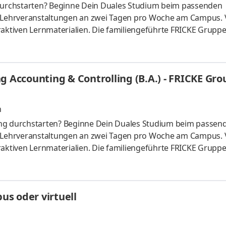
urchstarten? Beginne Dein Duales Studium beim passenden
t Lehrveranstaltungen an zwei Tagen pro Woche am Campus. 
raktiven Lernmaterialien. Die familiengeführte FRICKE Gruppe
schen Landmaschinenhändler zu einem erfolgreichen internati
fahrzeuge und Ersatzteile entwickelt. Mit 3.471 Mitarbeiter:
eiten wir gemeinsam am weiteren Ausbau unserer Marktpositio
g Accounting & Controlling (B.A.) - FRICKE Gro
n
ing durchstarten? Beginne Dein Duales Studium beim passen
t Lehrveranstaltungen an zwei Tagen pro Woche am Campus. 
raktiven Lernmaterialien. Die familiengeführte FRICKE Gruppe
schen Landmaschinenhändler zu einem erfolgreichen internati
fahrzeuge und Ersatzteile entwickelt. Mit 3.471 Mitarbeiter:
eiten wir gemeinsam am weiteren Ausbau unserer Marktpositio
s oder virtuell