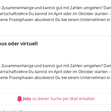
liche Zusammenhänge und kannst gut mit Zahlen umgehen? Da
irtschaftslehre Du kannst im April oder im Oktober starten –
 Deine Praxisphasen absolvierst Du bei einem Unternehmen in
fünf Spezialisierungsmöglichkeiten – und kannst Dich so noc
ounting &
HandelsmanagementLogistikmanagement Aufgaben Du kann
s oder virtuell
üfung startenDu absolvierst ein staatlich anerkanntes Bac
liche Zusammenhänge und kannst gut mit Zahlen umgehen? Da
irtschaftslehre Du kannst im April oder im Oktober starten –
 Deine Praxisphasen absolvierst Du bei einem Unternehmen in
fünf Spezialisierungsmöglichkeiten – und kannst Dich so noc
ounting &
HandelsmanagementLogistikmanagement Aufgaben Du kann
Jobs
zu dieser Suche per Mail erhalten
üfung startenDu absolvierst ein staatlich anerkanntes Bac