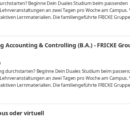
urchstarten? Beginne Dein Duales Studium beim passenden
t Lehrveranstaltungen an zwei Tagen pro Woche am Campus. 
raktiven Lernmaterialien. Die familiengeführte FRICKE Gruppe
schen Landmaschinenhändler zu einem erfolgreichen internati
fahrzeuge und Ersatzteile entwickelt. Mit 3.471 Mitarbeiter:
eiten wir gemeinsam am weiteren Ausbau unserer Marktpositio
g Accounting & Controlling (B.A.) - FRICKE Gro
n
ing durchstarten? Beginne Dein Duales Studium beim passen
t Lehrveranstaltungen an zwei Tagen pro Woche am Campus. 
raktiven Lernmaterialien. Die familiengeführte FRICKE Gruppe
schen Landmaschinenhändler zu einem erfolgreichen internati
fahrzeuge und Ersatzteile entwickelt. Mit 3.471 Mitarbeiter:
eiten wir gemeinsam am weiteren Ausbau unserer Marktpositio
s oder virtuell