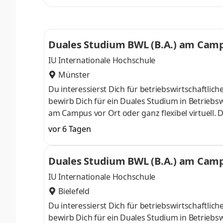
ControllingSteuerberatungSozialmanagement
Studium ohne Numerus clausus oder Aufnahmepr
Duales Studium BWL (B.A.) am Campu
IU Internationale Hochschule
Münster
Du interessierst Dich für betriebswirtschaft
bewirb Dich für ein Duales Studium in Betriebsw
am Campus vor Ort oder ganz flexibel virtuell.
Nähe. Ab dem 3. Semester belegst Du eine von 
vor 6 Tagen
gezielter auf Deinen Traumjob vorbereiten: Acc
ControllingSteuerberatungSozialmanagement
Duales Studium BWL (B.A.) am Campu
Studium ohne Numerus clausus oder Aufnahmepr
IU Internationale Hochschule
Bielefeld
Du interessierst Dich für betriebswirtschaft
bewirb Dich für ein Duales Studium in Betriebsw