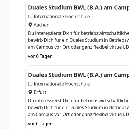
ControllingSteuerberatungSozialmanagement
Duales Studium BWL (B.A.) am Campu
Studium ohne Numerus clausus oder Aufnahmepr
IU Internationale Hochschule
Aachen
Du interessierst Dich für betriebswirtschaft
bewirb Dich für ein Duales Studium in Betriebsw
am Campus vor Ort oder ganz flexibel virtuell.
Nähe. Ab dem 3. Semester belegst Du eine von 
vor 6 Tagen
gezielter auf Deinen Traumjob vorbereiten: Acc
ControllingSteuerberatungSozialmanagement
Duales Studium BWL (B.A.) am Campu
Studium ohne Numerus clausus oder Aufnahmepr
IU Internationale Hochschule
Erfurt
Du interessierst Dich für betriebswirtschaft
bewirb Dich für ein Duales Studium in Betriebsw
am Campus vor Ort oder ganz flexibel virtuell.
Nähe. Ab dem 3. Semester belegst Du eine von 
vor 6 Tagen
gezielter auf Deinen Traumjob vorbereiten: Acc