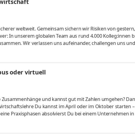
irtschaft
cherer welt­weit. Gemein­sam sichern wir Risiken von gestern
er: In unserem globalen Team aus rund 4.000 Kolleg:innen b
usammen. Wir verlassen uns aufeinander, challengen uns un
te konti­nuierlich weiter. Ob Modelle für Risiko­berechnunge
r unsere Kunden: Bei uns kannst du dein Know-how ein­bringe
lichen Arbeitgeber kennen und finde deinen Platz bei uns. Let's
s oder virtuell
liche Zusammenhänge und kannst gut mit Zahlen umgehen? Da
irtschaftslehre Du kannst im April oder im Oktober starten –
 Deine Praxisphasen absolvierst Du bei einem Unternehmen in
fünf Spezialisierungsmöglichkeiten – und kannst Dich so noc
ounting &