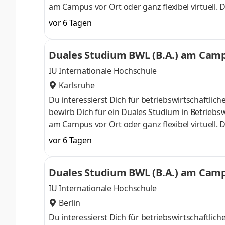
am Campus vor Ort oder ganz flexibel virtuell.
Nähe. Ab dem 3. Semester belegst Du eine von 
vor 6 Tagen
gezielter auf Deinen Traumjob vorbereiten: Acc
ControllingSteuerberatungSozialmanagement
Duales Studium BWL (B.A.) am Campu
Studium ohne Numerus clausus oder Aufnahmepr
IU Internationale Hochschule
Karlsruhe
Du interessierst Dich für betriebswirtschaft
bewirb Dich für ein Duales Studium in Betriebsw
am Campus vor Ort oder ganz flexibel virtuell.
Nähe. Ab dem 3. Semester belegst Du eine von 
vor 6 Tagen
gezielter auf Deinen Traumjob vorbereiten: Acc
ControllingSteuerberatungSozialmanagement
Duales Studium BWL (B.A.) am Campu
Studium ohne Numerus clausus oder Aufnahmepr
IU Internationale Hochschule
Berlin
Du interessierst Dich für betriebswirtschaft