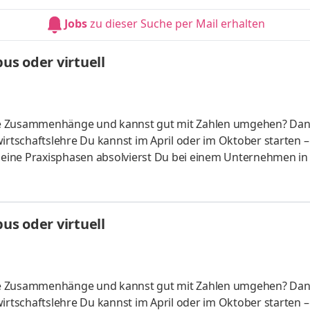
HandelsmanagementLogistikmanagement Aufgaben Du kann
Jobs
zu dieser Suche per Mail erhalten
üfung startenDu absolvierst ein staatlich anerkanntes Bac
s oder virtuell
liche Zusammenhänge und kannst gut mit Zahlen umgehen? Da
irtschaftslehre Du kannst im April oder im Oktober starten –
 Deine Praxisphasen absolvierst Du bei einem Unternehmen in
fünf Spezialisierungsmöglichkeiten – und kannst Dich so noc
ounting &
HandelsmanagementLogistikmanagement Aufgaben Du kann
s oder virtuell
üfung startenDu absolvierst ein staatlich anerkanntes Bac
liche Zusammenhänge und kannst gut mit Zahlen umgehen? Da
irtschaftslehre Du kannst im April oder im Oktober starten –