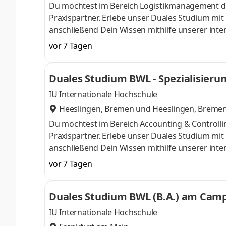
Du möchtest im Bereich Logistikmanagement d
Praxispartner. Erlebe unser Duales Studium mi
anschließend Dein Wissen mithilfe unserer inte
im Laufe der 100-jährigen Historie vom klassi
vor 7 Tagen
Händler für Landmaschinen, Gartentechnik, Nutz
verteilt auf 84 Standorte in 27 Ländern - arb
Duales Studium BWL - Spezialisierun
auch Du Teil unseres Teams und start
IU Internationale Hochschule
Heeslingen, Bremen
und
Heeslingen, Breme
Du möchtest im Bereich Accounting & Controll
Praxispartner. Erlebe unser Duales Studium mi
anschließend Dein Wissen mithilfe unserer inte
im Laufe der 100-jährigen Historie vom klassi
vor 7 Tagen
Händler für Landmaschinen, Gartentechnik, Nutz
verteilt auf 84 Standorte in 27 Ländern - arb
Duales Studium BWL (B.A.) am Campu
auch Du Teil unseres Teams und
IU Internationale Hochschule