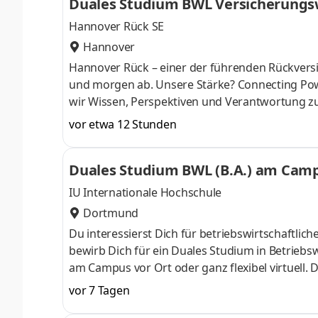
Duales Studium BWL Versicherungsw
Hannover Rück SE
Hannover
Hannover Rück – einer der führenden Rück­versi
und morgen ab. Unsere Stärke? Connecting Pow
wir Wissen, Perspektiven und Verant­wortung z
entwickeln uns sowie unsere Services und Produk
vor etwa 12 Stunden
digitale Tools oder prag­matische Lösungen fü
mit­gestalten. Klingt gut? Lerne uns als verläss
Duales Studium BWL (B.A.) am Campu
Du kannst dich nicht zwischen Au
IU Internationale Hochschule
Dortmund
Du interessierst Dich für betriebswirtschaft
bewirb Dich für ein Duales Studium in Betriebsw
am Campus vor Ort oder ganz flexibel virtuell.
Nähe. Ab dem 3. Semester belegst Du eine von 
vor 7 Tagen
gezielter auf Deinen Traumjob vorbereiten: Acc