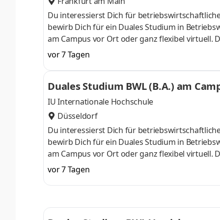
Frankfurt am Main
Du interessierst Dich für betriebswirtschaft
bewirb Dich für ein Duales Studium in Betriebsw
am Campus vor Ort oder ganz flexibel virtuell.
Nähe. Ab dem 3. Semester belegst Du eine von 
vor 7 Tagen
gezielter auf Deinen Traumjob vorbereiten: Acc
ControllingSteuerberatungSozialmanagement
Duales Studium BWL (B.A.) am Campu
Studium ohne Numerus clausus oder Aufnahmepr
IU Internationale Hochschule
Düsseldorf
Du interessierst Dich für betriebswirtschaft
bewirb Dich für ein Duales Studium in Betriebsw
am Campus vor Ort oder ganz flexibel virtuell.
Nähe. Ab dem 3. Semester belegst Du eine von 
vor 7 Tagen
gezielter auf Deinen Traumjob vorbereiten: Acc
ControllingSteuerberatungSozialmanagement
Studium ohne Numerus clausus oder Aufnahmepr