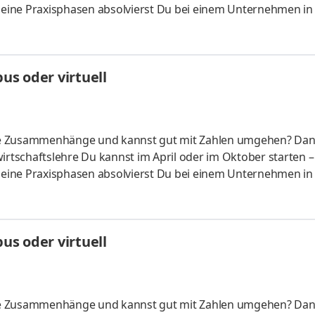
 Deine Praxisphasen absolvierst Du bei einem Unternehmen in
fünf Spezialisierungsmöglichkeiten – und kannst Dich so noc
ounting &
HandelsmanagementLogistikmanagement Aufgaben Du kann
s oder virtuell
üfung startenDu absolvierst ein staatlich anerkanntes Bac
liche Zusammenhänge und kannst gut mit Zahlen umgehen? Da
irtschaftslehre Du kannst im April oder im Oktober starten –
 Deine Praxisphasen absolvierst Du bei einem Unternehmen in
fünf Spezialisierungsmöglichkeiten – und kannst Dich so noc
ounting &
HandelsmanagementLogistikmanagement Aufgaben Du kann
s oder virtuell
üfung startenDu absolvierst ein staatlich anerkanntes Bac
liche Zusammenhänge und kannst gut mit Zahlen umgehen? Da