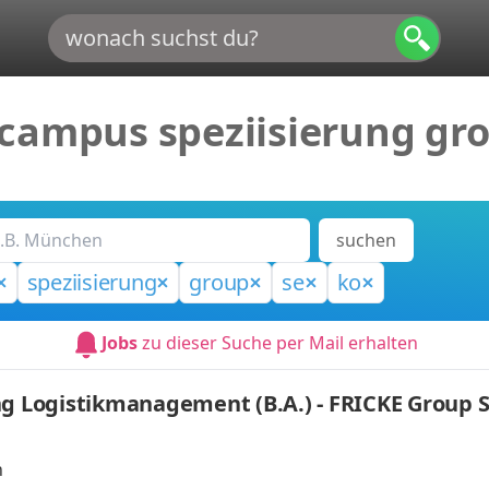
campus speziisierung gro
suchen
speziisierung
group
se
ko
Jobs
zu dieser Suche per Mail erhalten
ng Logistikmanagement (B.A.) - FRICKE Group S
n