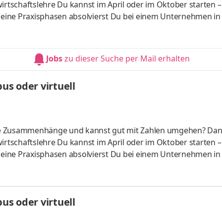
irtschaftslehre Du kannst im April oder im Oktober starten –
 Deine Praxisphasen absolvierst Du bei einem Unternehmen in
fünf Spezialisierungsmöglichkeiten – und kannst Dich so noc
ounting &
HandelsmanagementLogistikmanagement Aufgaben Du kann
Jobs
zu dieser Suche per Mail erhalten
üfung startenDu absolvierst ein staatlich anerkanntes Bac
s oder virtuell
liche Zusammenhänge und kannst gut mit Zahlen umgehen? Da
irtschaftslehre Du kannst im April oder im Oktober starten –
 Deine Praxisphasen absolvierst Du bei einem Unternehmen in
fünf Spezialisierungsmöglichkeiten – und kannst Dich so noc
ounting &
HandelsmanagementLogistikmanagement Aufgaben Du kann
s oder virtuell
üfung startenDu absolvierst ein staatlich anerkanntes Bac