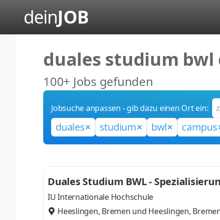
dein
JOB
duales studium bwl 
100+ Jobs gefunden
Jobsuche anpassen - gib dazu einen Ort ein:
duales
studium
bwl
campus
Duales Studium BWL - Spezialisieru
IU Internationale Hochschule
Heeslingen, Bremen
und
Heeslingen, Breme