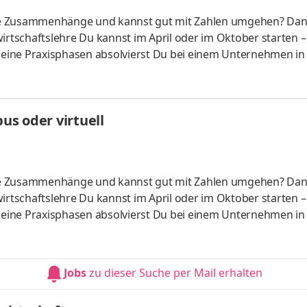
liche Zusammenhänge und kannst gut mit Zahlen umgehen? Da
irtschaftslehre Du kannst im April oder im Oktober starten –
 Deine Praxisphasen absolvierst Du bei einem Unternehmen in
fünf Spezialisierungsmöglichkeiten – und kannst Dich so noc
ounting &
HandelsmanagementLogistikmanagement Aufgaben Du kann
s oder virtuell
üfung startenDu absolvierst ein staatlich anerkanntes Bac
liche Zusammenhänge und kannst gut mit Zahlen umgehen? Da
irtschaftslehre Du kannst im April oder im Oktober starten –
 Deine Praxisphasen absolvierst Du bei einem Unternehmen in
fünf Spezialisierungsmöglichkeiten – und kannst Dich so noc
ounting &
HandelsmanagementLogistikmanagement Aufgaben Du kann
Jobs
zu dieser Suche per Mail erhalten
üfung startenDu absolvierst ein staatlich anerkanntes Bac