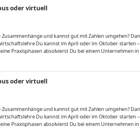
HandelsmanagementLogistikmanagement Aufgaben Du kann
s oder virtuell
üfung startenDu absolvierst ein staatlich anerkanntes Bac
liche Zusammenhänge und kannst gut mit Zahlen umgehen? Da
irtschaftslehre Du kannst im April oder im Oktober starten –
 Deine Praxisphasen absolvierst Du bei einem Unternehmen in
fünf Spezialisierungsmöglichkeiten – und kannst Dich so noc
ounting &
HandelsmanagementLogistikmanagement Aufgaben Du kann
s oder virtuell
üfung startenDu absolvierst ein staatlich anerkanntes Bac
liche Zusammenhänge und kannst gut mit Zahlen umgehen? Da
irtschaftslehre Du kannst im April oder im Oktober starten –
 Deine Praxisphasen absolvierst Du bei einem Unternehmen in
fünf Spezialisierungsmöglichkeiten – und kannst Dich so noc
ounting &