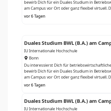
bewirb Dich für ein Duales Studium in Betriebsw
am Campus vor Ort oder ganz flexibel virtuell.
Nähe. Ab dem 3. Semester belegst Du eine von 
vor 6 Tagen
gezielter auf Deinen Traumjob vorbereiten: Acc
ControllingSteuerberatungSozialmanagement
Studium ohne Numerus clausus oder Aufnahmepr
Duales Studium BWL (B.A.) am Campu
IU Internationale Hochschule
Bonn
Du interessierst Dich für betriebswirtschaft
bewirb Dich für ein Duales Studium in Betriebsw
am Campus vor Ort oder ganz flexibel virtuell.
Nähe. Ab dem 3. Semester belegst Du eine von 
vor 6 Tagen
gezielter auf Deinen Traumjob vorbereiten: Acc
ControllingSteuerberatungSozialmanagement
Duales Studium BWL (B.A.) am Campu
Studium ohne Numerus clausus oder Aufnahmepr
IU Internationale Hochschule