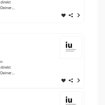
 direkt
 Deiner
h
st Dein
helo
nn
 direkt
 Deiner
h
st Dein
helo