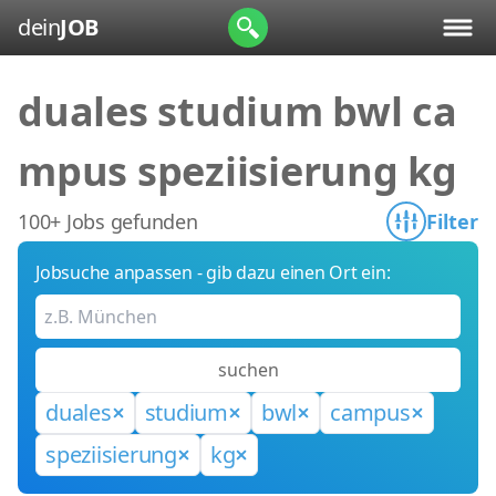
dein
JOB
duales studium bwl ca
mpus speziisierung kg
100+ Jobs gefunden
Filter
Jobsuche anpassen - gib dazu einen Ort ein:
suchen
duales
studium
bwl
campus
speziisierung
kg