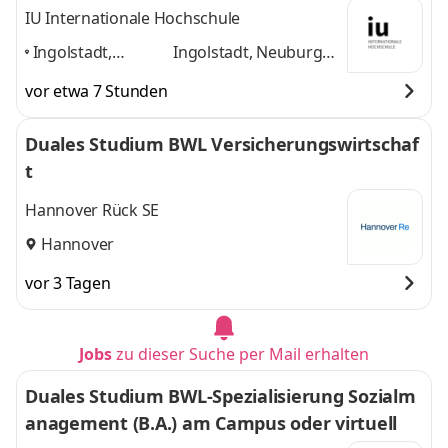
Treuhand
IU Internationale Hochschule
Ingolstadt,
Ingolstadt, Neuburg
Neuburg an der
an der Donau, Rain am
vor etwa 7 Stunden
Donau, Rain am
Lech, Home-Office
und
Lech, Home-
1 weitere
Duales Studium BWL Versicherungswirtschaf
Office
,
t
Hannover Rück SE
Hannover
vor 3 Tagen
Jobs
zu dieser Suche per Mail erhalten
Duales Studium BWL-Spezialisierung Sozialm
anagement (B.A.) am Campus oder virtuell