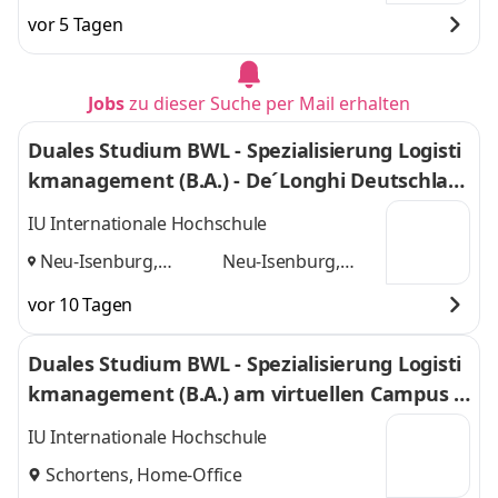
vor 5 Tagen
Jobs
zu dieser Suche per Mail erhalten
Duales Studium BWL - Spezialisierung Logisti
kmanagement (B.A.) - De´Longhi Deutschlan
d GmbH
IU Internationale Hochschule
Neu-Isenburg,
Neu-Isenburg,
Frankfurt am Main
Frankfurt am Main
vor 10 Tagen
und
Duales Studium BWL - Spezialisierung Logisti
kmanagement (B.A.) am virtuellen Campus -
Nordfrost GmbH & Co. KG
IU Internationale Hochschule
Schortens, Home-Office