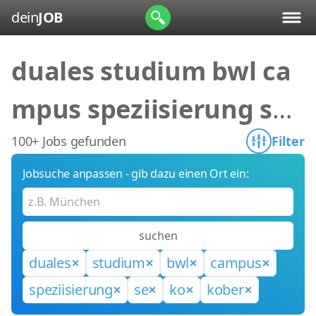
dein
JOB
duales studium bwl ca
mpus speziisierung se
ko kober
100+ Jobs gefunden
Filter
Jobsuche anpassen - gib dazu einen Ort ein:
suchen
duales
studium
bwl
campus
speziisierung
se
ko
kober