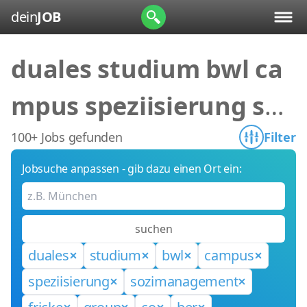
dein
JOB
duales studium bwl ca
mpus speziisierung soz
imanagement fricke gr
100+ Jobs gefunden
Filter
Jobsuche anpassen - gib dazu einen Ort ein:
oup co ber
suchen
duales
studium
bwl
campus
speziisierung
sozimanagement