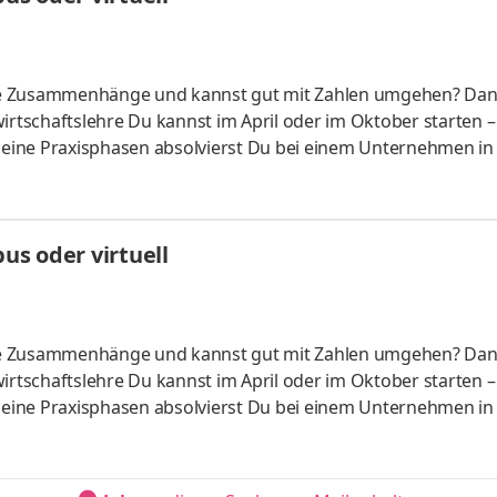
liche Zusammenhänge und kannst gut mit Zahlen umgehen? Da
irtschaftslehre Du kannst im April oder im Oktober starten –
 Deine Praxisphasen absolvierst Du bei einem Unternehmen in
fünf Spezialisierungsmöglichkeiten – und kannst Dich so noc
ounting &
HandelsmanagementLogistikmanagement Aufgaben Du kann
s oder virtuell
üfung startenDu absolvierst ein staatlich anerkanntes Bac
liche Zusammenhänge und kannst gut mit Zahlen umgehen? Da
irtschaftslehre Du kannst im April oder im Oktober starten –
 Deine Praxisphasen absolvierst Du bei einem Unternehmen in
fünf Spezialisierungsmöglichkeiten – und kannst Dich so noc
ounting &
HandelsmanagementLogistikmanagement Aufgaben Du kann