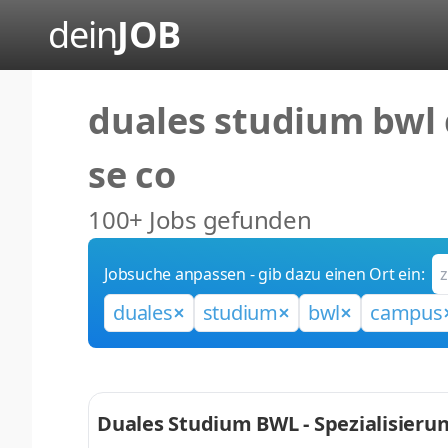
dein
JOB
duales studium bwl
se co
100+ Jobs gefunden
Jobsuche anpassen - gib dazu einen Ort ein:
duales
studium
bwl
campus
Duales Studium BWL - Spezialisieru