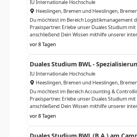
IU Internationale Hochschule
Heeslingen, Bremen
und
Heeslingen, Breme
Du möchtest im Bereich Logistikmanagement d
Praxispartner. Erlebe unser Duales Studium mi
anschließend Dein Wissen mithilfe unserer inte
im Laufe der 100-jährigen Historie vom klassi
vor 8 Tagen
Händler für Landmaschinen, Gartentechnik, Nutz
verteilt auf 84 Standorte in 27 Ländern - arb
Duales Studium BWL - Spezialisierun
auch Du Teil unseres Teams und start
IU Internationale Hochschule
Heeslingen, Bremen
und
Heeslingen, Breme
Du möchtest im Bereich Accounting & Controll
Praxispartner. Erlebe unser Duales Studium mi
anschließend Dein Wissen mithilfe unserer inte
im Laufe der 100-jährigen Historie vom klassi
vor 8 Tagen
Händler für Landmaschinen, Gartentechnik, Nutz
verteilt auf 84 Standorte in 27 Ländern - arb
Duales Studium BWL (B.A.) am Campu
auch Du Teil unseres Teams und