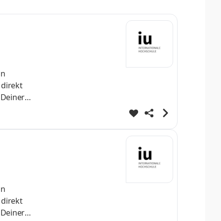
helo
nn
 direkt
 Deiner
h
st Dein
helo
nn
 direkt
 Deiner