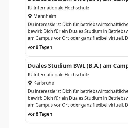
IU Internationale Hochschule
Mannheim
Du interessierst Dich für betriebswirtschaft
bewirb Dich für ein Duales Studium in Betriebsw
am Campus vor Ort oder ganz flexibel virtuell.
Nähe. Ab dem 3. Semester belegst Du eine von 
vor 8 Tagen
gezielter auf Deinen Traumjob vorbereiten: Acc
ControllingSteuerberatungSozialmanagement
Duales Studium BWL (B.A.) am Campu
Studium ohne Numerus clausus oder Aufnahmepr
IU Internationale Hochschule
Karlsruhe
Du interessierst Dich für betriebswirtschaft
bewirb Dich für ein Duales Studium in Betriebsw
am Campus vor Ort oder ganz flexibel virtuell.
Nähe. Ab dem 3. Semester belegst Du eine von 
vor 8 Tagen
gezielter auf Deinen Traumjob vorbereiten: Acc
ControllingSteuerberatungSozialmanagement