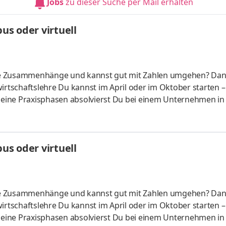
Jobs
zu dieser Suche per Mail erhalten
üfung startenDu absolvierst ein staatlich anerkanntes Bac
s oder virtuell
liche Zusammenhänge und kannst gut mit Zahlen umgehen? Da
irtschaftslehre Du kannst im April oder im Oktober starten –
 Deine Praxisphasen absolvierst Du bei einem Unternehmen in
fünf Spezialisierungsmöglichkeiten – und kannst Dich so noc
ounting &
HandelsmanagementLogistikmanagement Aufgaben Du kann
s oder virtuell
üfung startenDu absolvierst ein staatlich anerkanntes Bac
liche Zusammenhänge und kannst gut mit Zahlen umgehen? Da
irtschaftslehre Du kannst im April oder im Oktober starten –
 Deine Praxisphasen absolvierst Du bei einem Unternehmen in