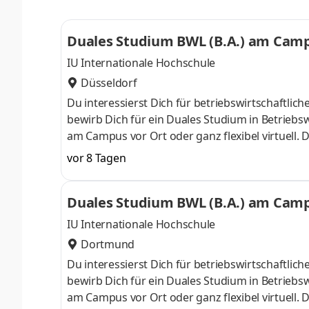
Studium ohne Numerus clausus oder Aufnahmepr
Duales Studium BWL (B.A.) am Campu
IU Internationale Hochschule
Düsseldorf
Du interessierst Dich für betriebswirtschaft
bewirb Dich für ein Duales Studium in Betriebsw
am Campus vor Ort oder ganz flexibel virtuell.
Nähe. Ab dem 3. Semester belegst Du eine von 
vor 8 Tagen
gezielter auf Deinen Traumjob vorbereiten: Acc
ControllingSteuerberatungSozialmanagement
Duales Studium BWL (B.A.) am Campu
Studium ohne Numerus clausus oder Aufnahmepr
IU Internationale Hochschule
Dortmund
Du interessierst Dich für betriebswirtschaft
bewirb Dich für ein Duales Studium in Betriebsw
am Campus vor Ort oder ganz flexibel virtuell.