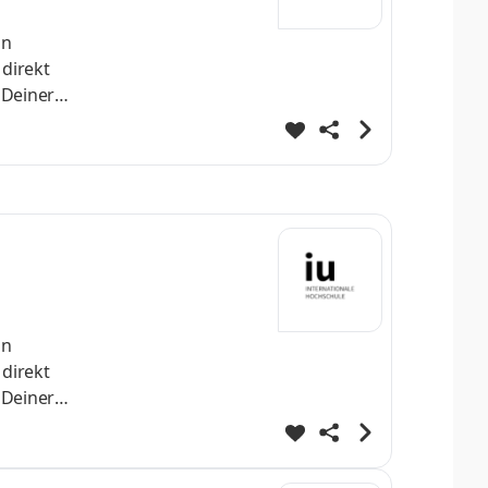
nn
 direkt
 Deiner
h
st Dein
helo
nn
 direkt
 Deiner
h
st Dein