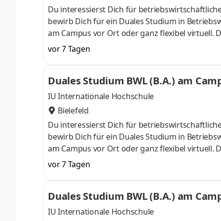
Du interessierst Dich für betriebswirtschaft
bewirb Dich für ein Duales Studium in Betriebsw
am Campus vor Ort oder ganz flexibel virtuell.
Nähe. Ab dem 3. Semester belegst Du eine von 
vor 7 Tagen
gezielter auf Deinen Traumjob vorbereiten: Acc
ControllingSteuerberatungSozialmanagement
Duales Studium BWL (B.A.) am Campu
Studium ohne Numerus clausus oder Aufnahmepr
IU Internationale Hochschule
Bielefeld
Du interessierst Dich für betriebswirtschaft
bewirb Dich für ein Duales Studium in Betriebsw
am Campus vor Ort oder ganz flexibel virtuell.
Nähe. Ab dem 3. Semester belegst Du eine von 
vor 7 Tagen
gezielter auf Deinen Traumjob vorbereiten: Acc
ControllingSteuerberatungSozialmanagement
Duales Studium BWL (B.A.) am Campu
Studium ohne Numerus clausus oder Aufnahmepr
IU Internationale Hochschule