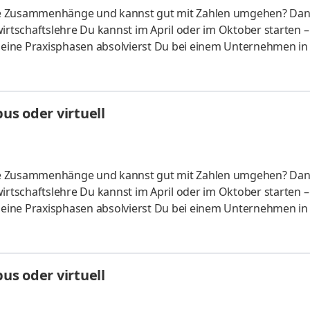
liche Zusammenhänge und kannst gut mit Zahlen umgehen? Da
irtschaftslehre Du kannst im April oder im Oktober starten –
 Deine Praxisphasen absolvierst Du bei einem Unternehmen in
fünf Spezialisierungsmöglichkeiten – und kannst Dich so noc
ounting &
HandelsmanagementLogistikmanagement Aufgaben Du kann
s oder virtuell
üfung startenDu absolvierst ein staatlich anerkanntes Bac
liche Zusammenhänge und kannst gut mit Zahlen umgehen? Da
irtschaftslehre Du kannst im April oder im Oktober starten –
 Deine Praxisphasen absolvierst Du bei einem Unternehmen in
fünf Spezialisierungsmöglichkeiten – und kannst Dich so noc
ounting &
HandelsmanagementLogistikmanagement Aufgaben Du kann
s oder virtuell
üfung startenDu absolvierst ein staatlich anerkanntes Bac