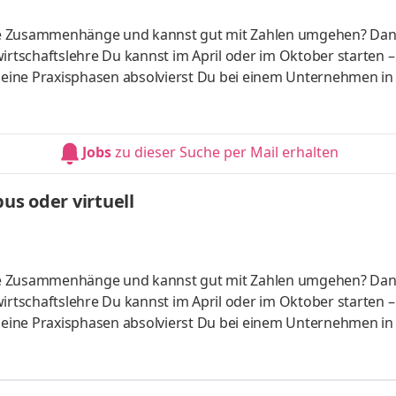
liche Zusammenhänge und kannst gut mit Zahlen umgehen? Da
irtschaftslehre Du kannst im April oder im Oktober starten –
 Deine Praxisphasen absolvierst Du bei einem Unternehmen in
fünf Spezialisierungsmöglichkeiten – und kannst Dich so noc
ounting &
HandelsmanagementLogistikmanagement Aufgaben Du kann
Jobs
zu dieser Suche per Mail erhalten
üfung startenDu absolvierst ein staatlich anerkanntes Bac
s oder virtuell
liche Zusammenhänge und kannst gut mit Zahlen umgehen? Da
irtschaftslehre Du kannst im April oder im Oktober starten –
 Deine Praxisphasen absolvierst Du bei einem Unternehmen in
fünf Spezialisierungsmöglichkeiten – und kannst Dich so noc
ounting &
HandelsmanagementLogistikmanagement Aufgaben Du kann