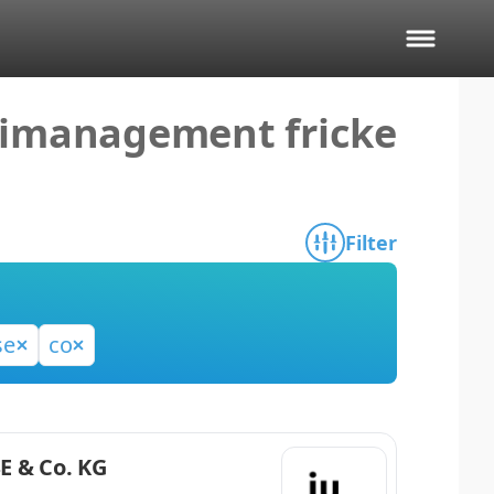
zimanagement fricke
Filter
se
co
E & Co. KG