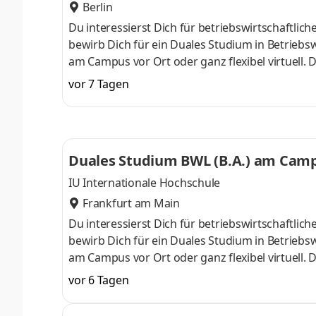
Berlin
Du interessierst Dich für betriebswirtschaft
bewirb Dich für ein Duales Studium in Betriebsw
am Campus vor Ort oder ganz flexibel virtuell.
Nähe. Ab dem 3. Semester belegst Du eine von 
vor 7 Tagen
gezielter auf Deinen Traumjob vorbereiten: Acc
ControllingSteuerberatungSozialmanagement
Studium ohne Numerus clausus oder Aufnahmepr
Duales Studium BWL (B.A.) am Campu
IU Internationale Hochschule
Frankfurt am Main
Du interessierst Dich für betriebswirtschaft
bewirb Dich für ein Duales Studium in Betriebsw
am Campus vor Ort oder ganz flexibel virtuell.
Nähe. Ab dem 3. Semester belegst Du eine von 
vor 6 Tagen
gezielter auf Deinen Traumjob vorbereiten: Acc
ControllingSteuerberatungSozialmanagement