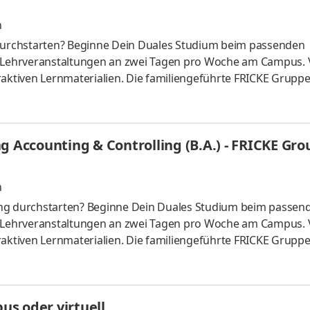
n
urchstarten? Beginne Dein Duales Studium beim passenden
t Lehrveranstaltungen an zwei Tagen pro Woche am Campus. 
raktiven Lernmaterialien. Die familiengeführte FRICKE Gruppe
schen Landmaschinenhändler zu einem erfolgreichen internati
fahrzeuge und Ersatzteile entwickelt. Mit 3.471 Mitarbeiter:
eiten wir gemeinsam am weiteren Ausbau unserer Marktpositio
g Accounting & Controlling (B.A.) - FRICKE Gro
n
ing durchstarten? Beginne Dein Duales Studium beim passen
t Lehrveranstaltungen an zwei Tagen pro Woche am Campus. 
raktiven Lernmaterialien. Die familiengeführte FRICKE Gruppe
schen Landmaschinenhändler zu einem erfolgreichen internati
fahrzeuge und Ersatzteile entwickelt. Mit 3.471 Mitarbeiter:
eiten wir gemeinsam am weiteren Ausbau unserer Marktpositio
s oder virtuell