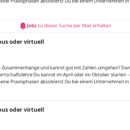
 Deine Praxisphasen absolvierst Du bei einem Unternehmen in
fünf Spezialisierungsmöglichkeiten – und kannst Dich so noc
ounting &
HandelsmanagementLogistikmanagement Aufgaben Du kann
Jobs
zu dieser Suche per Mail erhalten
üfung startenDu absolvierst ein staatlich anerkanntes Bac
s oder virtuell
liche Zusammenhänge und kannst gut mit Zahlen umgehen? Da
irtschaftslehre Du kannst im April oder im Oktober starten –
 Deine Praxisphasen absolvierst Du bei einem Unternehmen in
fünf Spezialisierungsmöglichkeiten – und kannst Dich so noc
ounting &
HandelsmanagementLogistikmanagement Aufgaben Du kann
s oder virtuell
üfung startenDu absolvierst ein staatlich anerkanntes Bac