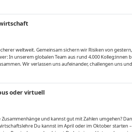
fünf Spezialisierungsmöglichkeiten – und kannst Dich so noc
ounting &
HandelsmanagementLogistikmanagement Aufgaben Du kann
irtschaft
üfung startenDu absolvierst ein staatlich anerkanntes Bac
cherer welt­weit. Gemein­sam sichern wir Risiken von gestern
er: In unserem globalen Team aus rund 4.000 Kolleg:innen b
usammen. Wir verlassen uns aufeinander, challengen uns un
te konti­nuierlich weiter. Ob Modelle für Risiko­berechnunge
r unsere Kunden: Bei uns kannst du dein Know-how ein­bringe
lichen Arbeitgeber kennen und finde deinen Platz bei uns. Let's
s oder virtuell
liche Zusammenhänge und kannst gut mit Zahlen umgehen? Da
irtschaftslehre Du kannst im April oder im Oktober starten –