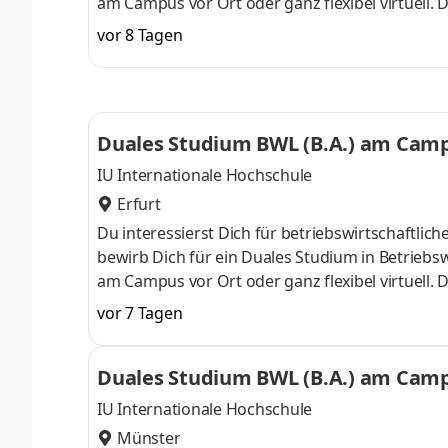
am Campus vor Ort oder ganz flexibel virtuell.
Nähe. Ab dem 3. Semester belegst Du eine von 
vor 8 Tagen
gezielter auf Deinen Traumjob vorbereiten: Acc
ControllingSteuerberatungSozialmanagement
Studium ohne Numerus clausus oder Aufnahmepr
Duales Studium BWL (B.A.) am Campu
IU Internationale Hochschule
Erfurt
Du interessierst Dich für betriebswirtschaft
bewirb Dich für ein Duales Studium in Betriebsw
am Campus vor Ort oder ganz flexibel virtuell.
Nähe. Ab dem 3. Semester belegst Du eine von 
vor 7 Tagen
gezielter auf Deinen Traumjob vorbereiten: Acc
ControllingSteuerberatungSozialmanagement
Duales Studium BWL (B.A.) am Campu
Studium ohne Numerus clausus oder Aufnahmepr
IU Internationale Hochschule
Münster