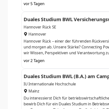
Nähe. Ab dem 3. Semester belegst Du eine von 
vor 5 Tagen
gezielter auf Deinen Traumjob vorbereiten: Acc
ControllingSteuerberatungSozialmanagement
Duales Studium BWL Versicherungsw
Studium ohne Numerus clausus oder Aufnahmepr
Hannover Rück SE
Hannover
Hannover Rück – einer der führenden Rück­versi
und morgen ab. Unsere Stärke? Connecting Pow
wir Wissen, Perspektiven und Verant­wortung z
entwickeln uns sowie unsere Services und Produk
vor 2 Tagen
digitale Tools oder prag­matische Lösungen fü
mit­gestalten. Klingt gut? Lerne uns als verläss
Duales Studium BWL (B.A.) am Campu
Du kannst dich nicht zwischen Au
IU Internationale Hochschule
Mainz
Du interessierst Dich für betriebswirtschaft
bewirb Dich für ein Duales Studium in Betriebsw