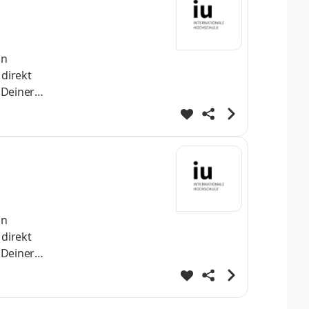
nn
 direkt
 Deiner
h
st Dein
helo
nn
 direkt
 Deiner
h
st Dein