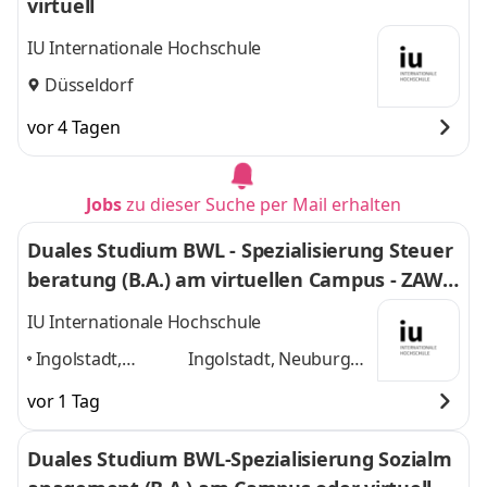
virtuell
IU Internationale Hochschule
Düsseldorf
vor 4 Tagen
Jobs
zu dieser Suche per Mail erhalten
Duales Studium BWL - Spezialisierung Steuer
beratung (B.A.) am virtuellen Campus - ZAWI-
Treuhand
IU Internationale Hochschule
Ingolstadt,
Ingolstadt, Neuburg
Neuburg an der
an der Donau, Rain am
vor 1 Tag
Donau, Rain am
Lech, Home-Office
und
Lech, Home-
1 weitere
Duales Studium BWL-Spezialisierung Sozialm
Office
,