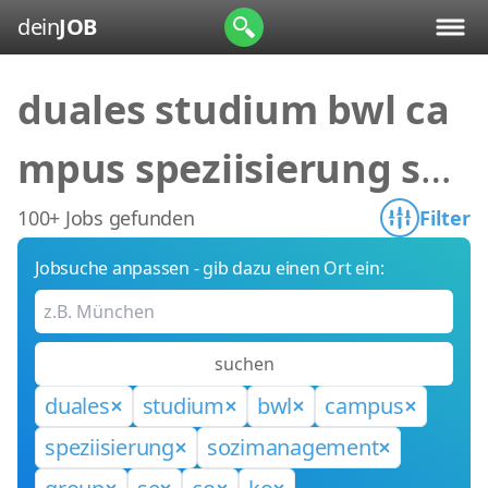
dein
JOB
duales studium bwl ca
mpus speziisierung soz
imanagement group se
100+ Jobs gefunden
Filter
Jobsuche anpassen - gib dazu einen Ort ein:
co ko
suchen
duales
studium
bwl
campus
speziisierung
sozimanagement