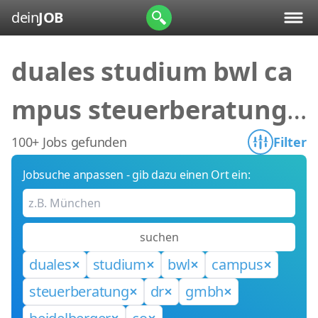
dein
JOB
duales studium bwl ca
mpus steuerberatung
dr gmbh heidelberger c
100+ Jobs gefunden
Filter
Jobsuche anpassen - gib dazu einen Ort ein:
o
suchen
duales
studium
bwl
campus
steuerberatung
dr
gmbh