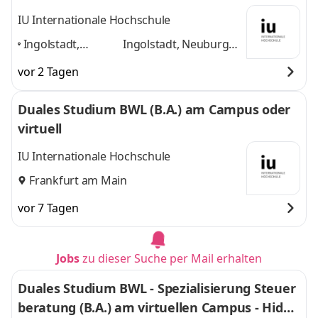
Treuhand
IU Internationale Hochschule
Ingolstadt,
Ingolstadt, Neuburg
Neuburg an der
an der Donau, Rain am
vor 2 Tagen
Donau, Rain am
Lech, Home-Office
und
Lech, Home-
1 weitere
Duales Studium BWL (B.A.) am Campus oder
Office
,
virtuell
IU Internationale Hochschule
Frankfurt am Main
vor 7 Tagen
Jobs
zu dieser Suche per Mail erhalten
Duales Studium BWL - Spezialisierung Steuer
beratung (B.A.) am virtuellen Campus - Hidde