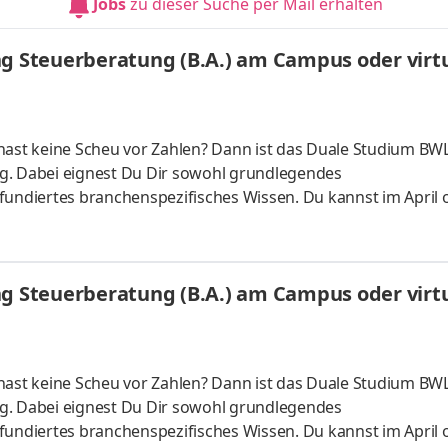
Jobs
zu dieser Suche per Mail erhalten
 da Du lernst
ng Steuerberatung (B.A.) am Campus oder virtu
hast keine Scheu vor Zahlen? Dann ist das Duale Studium BWL
g. Dabei eignest Du Dir sowohl grundlegendes
fundiertes branchenspezifisches Wissen. Du kannst im April 
 ganz flexibel virtuell. Deine Praxisphasen absolvierst Du b
nnst Dein Studium ohne Numerus clausus oder Aufnahmepr
es Bachelorstudium mit praxisnahen InhaltenDeine Studienber
ng Steuerberatung (B.A.) am Campus oder virtu
 da Du lernst
hast keine Scheu vor Zahlen? Dann ist das Duale Studium BWL
g. Dabei eignest Du Dir sowohl grundlegendes
fundiertes branchenspezifisches Wissen. Du kannst im April 