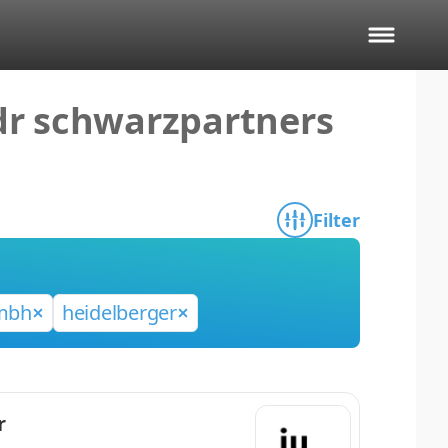
dr schwarzpartners
Filter
mbh
heidelberger
r