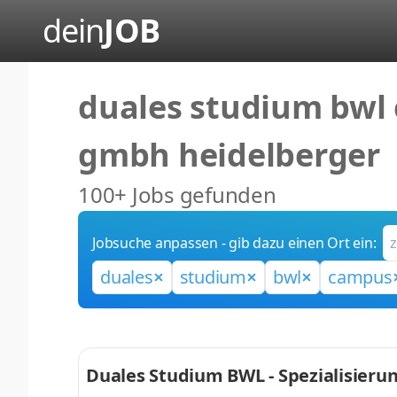
dein
JOB
duales studium bwl
gmbh heidelberger
100+ Jobs gefunden
Jobsuche anpassen - gib dazu einen Ort ein:
duales
studium
bwl
campus
Duales Studium BWL - Spezialisierun