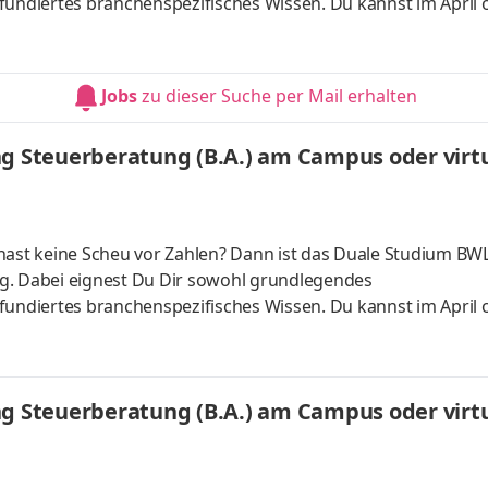
fundiertes branchenspezifisches Wissen. Du kannst im April 
 ganz flexibel virtuell. Deine Praxisphasen absolvierst Du b
nnst Dein Studium ohne Numerus clausus oder Aufnahmepr
es Bachelorstudium mit praxisnahen InhaltenDeine Studienber
Jobs
zu dieser Suche per Mail erhalten
 da Du lernst
ng Steuerberatung (B.A.) am Campus oder virtu
hast keine Scheu vor Zahlen? Dann ist das Duale Studium BWL
g. Dabei eignest Du Dir sowohl grundlegendes
fundiertes branchenspezifisches Wissen. Du kannst im April 
 ganz flexibel virtuell. Deine Praxisphasen absolvierst Du b
nnst Dein Studium ohne Numerus clausus oder Aufnahmepr
es Bachelorstudium mit praxisnahen InhaltenDeine Studienber
ng Steuerberatung (B.A.) am Campus oder virtu
 da Du lernst