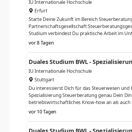
IU Internationale Hochschule
Erfurt
Starte Deine Zukunft im Bereich Steuerberatun
Partnerschaftsgesellschaft Steuerberatungsges
Studium verbindest Du praktische Arbeit im U
Campus. Interaktive Lehrmaterialien unterstütze
vor 8 Tagen
ist eine überregional tätige Steuerberatungsges
Ausland betreut. Das Unternehmen legt großen
Duales Studium BWL - Spezialisieru
stets bestrebt, sich mit den Anliegen seiner Ku
IU Internationale Hochschule
Stuttgart
Du interessierst Dich für das Steuerwesen und 
Spezialisierung Steuerberatung genau Dein Din
betriebswirtschaftliches Know-how an als auch 
Oktober starten – direkt am Campus vor Ort oder
vor 10 Tagen
Unternehmen in Deiner Nähe. Aufgaben Du ka
startenDu absolvierst ein staatlich anerkannt
Duales Studium BWL - Spezialisieru
Study Guides und Lehrenden sind stets für Dich