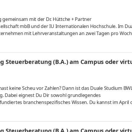
g gemeinsam mit der Dr. Hüttche + Partner
ellschaft mbB und der IU Internationalen Hochschule. Im Du
nternehmen mit Lehrveranstaltungen an zwei Tagen pro Woc
n Dich dabei, Dein Wissen gezielt zu vertiefen. Dr. Hüttche +
ellschaft mit Sitz in Erfurt, die Mandant:innen aus dem In- u
 Wert auf innovative, unternehmerisch geprägte Lösungen un
ng Steuerberatung (B.A.) am Campus oder virtu
nd:innen zu iden
hast keine Scheu vor Zahlen? Dann ist das Duale Studium BWL
g. Dabei eignest Du Dir sowohl grundlegendes
fundiertes branchenspezifisches Wissen. Du kannst im April 
 ganz flexibel virtuell. Deine Praxisphasen absolvierst Du b
nnst Dein Studium ohne Numerus clausus oder Aufnahmepr
es Bachelorstudium mit praxisnahen InhaltenDeine Studienber
ng Steuerberatung (B.A.) am Campus oder virtu
 da Du lernst