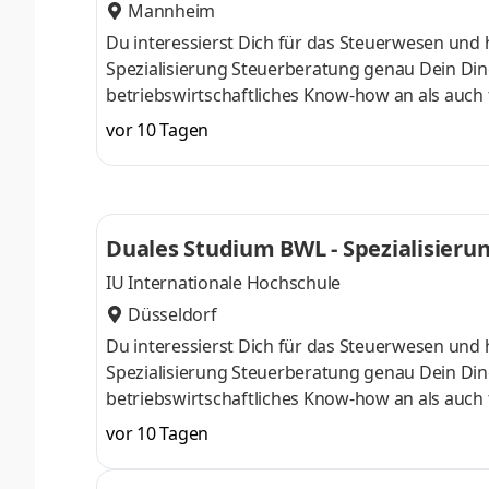
Mannheim
Du interessierst Dich für das Steuerwesen und 
Spezialisierung Steuerberatung genau Dein Din
betriebswirtschaftliches Know-how an als auch 
Oktober starten – direkt am Campus vor Ort oder
vor 10 Tagen
Unternehmen in Deiner Nähe. Aufgaben Du ka
startenDu absolvierst ein staatlich anerkannt
Study Guides und Lehrenden sind stets für Dich
Duales Studium BWL - Spezialisieru
IU Internationale Hochschule
Düsseldorf
Du interessierst Dich für das Steuerwesen und 
Spezialisierung Steuerberatung genau Dein Din
betriebswirtschaftliches Know-how an als auch 
Oktober starten – direkt am Campus vor Ort oder
vor 10 Tagen
Unternehmen in Deiner Nähe. Aufgaben Du ka
startenDu absolvierst ein staatlich anerkannt