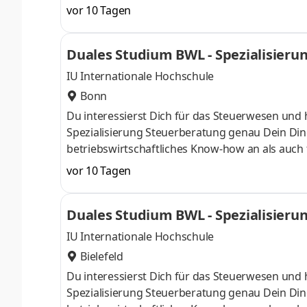
Oktober starten – direkt am Campus vor Ort oder
vor 10 Tagen
Unternehmen in Deiner Nähe. Aufgaben Du ka
startenDu absolvierst ein staatlich anerkannt
Duales Studium BWL - Spezialisieru
Study Guides und Lehrenden sind stets für Dich
IU Internationale Hochschule
Bonn
Du interessierst Dich für das Steuerwesen und 
Spezialisierung Steuerberatung genau Dein Din
betriebswirtschaftliches Know-how an als auch 
Oktober starten – direkt am Campus vor Ort oder
vor 10 Tagen
Unternehmen in Deiner Nähe. Aufgaben Du ka
startenDu absolvierst ein staatlich anerkannt
Duales Studium BWL - Spezialisieru
Study Guides und Lehrenden sind stets für Dich
IU Internationale Hochschule
Bielefeld
Du interessierst Dich für das Steuerwesen und 
Spezialisierung Steuerberatung genau Dein Din