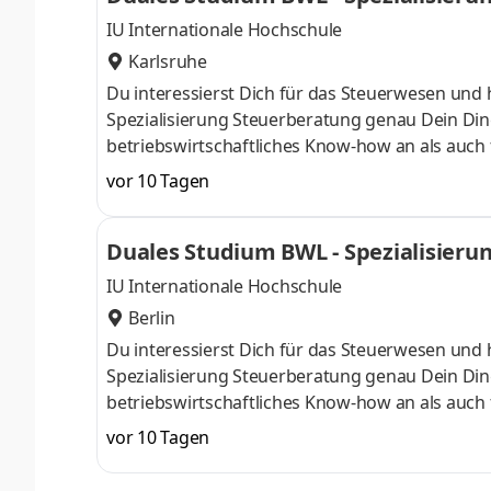
IU Internationale Hochschule
Karlsruhe
Du interessierst Dich für das Steuerwesen und 
Spezialisierung Steuerberatung genau Dein Din
betriebswirtschaftliches Know-how an als auch 
Oktober starten – direkt am Campus vor Ort oder
vor 10 Tagen
Unternehmen in Deiner Nähe. Aufgaben Du ka
startenDu absolvierst ein staatlich anerkannt
Duales Studium BWL - Spezialisieru
Study Guides und Lehrenden sind stets für Dich
IU Internationale Hochschule
Berlin
Du interessierst Dich für das Steuerwesen und 
Spezialisierung Steuerberatung genau Dein Din
betriebswirtschaftliches Know-how an als auch 
Oktober starten – direkt am Campus vor Ort oder
vor 10 Tagen
Unternehmen in Deiner Nähe. Aufgaben Du ka
startenDu absolvierst ein staatlich anerkannt