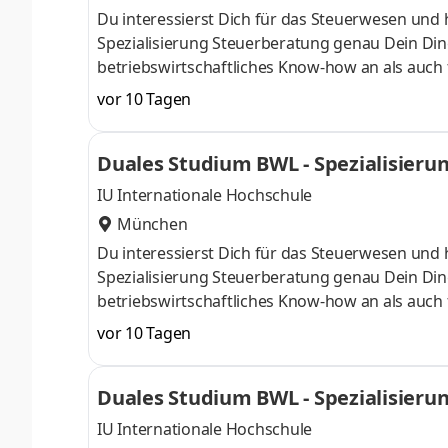
Du interessierst Dich für das Steuerwesen und 
Spezialisierung Steuerberatung genau Dein Din
betriebswirtschaftliches Know-how an als auch 
Oktober starten – direkt am Campus vor Ort oder
vor 10 Tagen
Unternehmen in Deiner Nähe. Aufgaben Du ka
startenDu absolvierst ein staatlich anerkannt
Duales Studium BWL - Spezialisieru
Study Guides und Lehrenden sind stets für Dich
IU Internationale Hochschule
München
Du interessierst Dich für das Steuerwesen und 
Spezialisierung Steuerberatung genau Dein Din
betriebswirtschaftliches Know-how an als auch 
Oktober starten – direkt am Campus vor Ort oder
vor 10 Tagen
Unternehmen in Deiner Nähe. Aufgaben Du ka
startenDu absolvierst ein staatlich anerkannt
Duales Studium BWL - Spezialisieru
Study Guides und Lehrenden sind stets für Dich
IU Internationale Hochschule