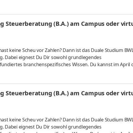
 ganz flexibel virtuell. Deine Praxisphasen absolvierst Du b
nnst Dein Studium ohne Numerus clausus oder Aufnahmepr
es Bachelorstudium mit praxisnahen InhaltenDeine Studienber
ng Steuerberatung (B.A.) am Campus oder virtu
 da Du lernst
hast keine Scheu vor Zahlen? Dann ist das Duale Studium BWL
g. Dabei eignest Du Dir sowohl grundlegendes
fundiertes branchenspezifisches Wissen. Du kannst im April 
 ganz flexibel virtuell. Deine Praxisphasen absolvierst Du b
nnst Dein Studium ohne Numerus clausus oder Aufnahmepr
es Bachelorstudium mit praxisnahen InhaltenDeine Studienber
ng Steuerberatung (B.A.) am Campus oder virtu
 da Du lernst
hast keine Scheu vor Zahlen? Dann ist das Duale Studium BWL
g. Dabei eignest Du Dir sowohl grundlegendes