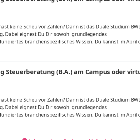
hast keine Scheu vor Zahlen? Dann ist das Duale Studium BWL
g. Dabei eignest Du Dir sowohl grundlegendes
fundiertes branchenspezifisches Wissen. Du kannst im April 
 ganz flexibel virtuell. Deine Praxisphasen absolvierst Du b
nnst Dein Studium ohne Numerus clausus oder Aufnahmepr
es Bachelorstudium mit praxisnahen InhaltenDeine Studienber
ng Steuerberatung (B.A.) am Campus oder virtu
 da Du lernst
hast keine Scheu vor Zahlen? Dann ist das Duale Studium BWL
g. Dabei eignest Du Dir sowohl grundlegendes
fundiertes branchenspezifisches Wissen. Du kannst im April 
 ganz flexibel virtuell. Deine Praxisphasen absolvierst Du b
nnst Dein Studium ohne Numerus clausus oder Aufnahmepr
es Bachelorstudium mit praxisnahen InhaltenDeine Studienber