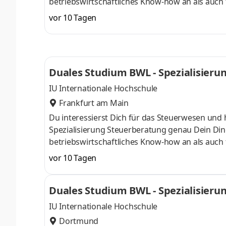
betriebswirtschaftliches Know-how an als auch 
Oktober starten – direkt am Campus vor Ort oder
vor 10 Tagen
Unternehmen in Deiner Nähe. Aufgaben Du ka
startenDu absolvierst ein staatlich anerkannt
Study Guides und Lehrenden sind stets für Dich
Duales Studium BWL - Spezialisieru
IU Internationale Hochschule
Frankfurt am Main
Du interessierst Dich für das Steuerwesen und 
Spezialisierung Steuerberatung genau Dein Din
betriebswirtschaftliches Know-how an als auch 
Oktober starten – direkt am Campus vor Ort oder
vor 10 Tagen
Unternehmen in Deiner Nähe. Aufgaben Du ka
startenDu absolvierst ein staatlich anerkannt
Duales Studium BWL - Spezialisieru
Study Guides und Lehrenden sind stets für Dich
IU Internationale Hochschule
Dortmund