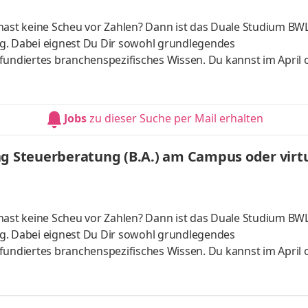
hast keine Scheu vor Zahlen? Dann ist das Duale Studium BWL
g. Dabei eignest Du Dir sowohl grundlegendes
fundiertes branchenspezifisches Wissen. Du kannst im April 
 ganz flexibel virtuell. Deine Praxisphasen absolvierst Du b
nnst Dein Studium ohne Numerus clausus oder Aufnahmepr
es Bachelorstudium mit praxisnahen InhaltenDeine Studienber
Jobs
zu dieser Suche per Mail erhalten
 da Du lernst
ng Steuerberatung (B.A.) am Campus oder virtu
hast keine Scheu vor Zahlen? Dann ist das Duale Studium BWL
g. Dabei eignest Du Dir sowohl grundlegendes
fundiertes branchenspezifisches Wissen. Du kannst im April 
 ganz flexibel virtuell. Deine Praxisphasen absolvierst Du b
nnst Dein Studium ohne Numerus clausus oder Aufnahmepr
es Bachelorstudium mit praxisnahen InhaltenDeine Studienber