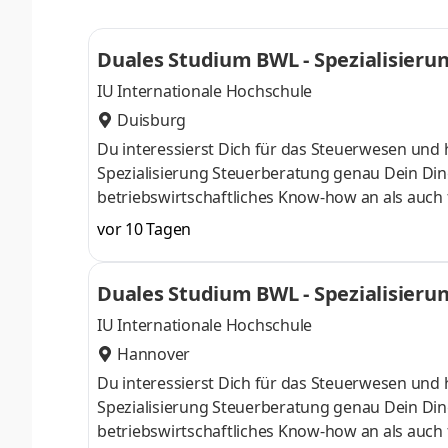
Study Guides und Lehrenden sind stets für Dich
Duales Studium BWL - Spezialisieru
IU Internationale Hochschule
Duisburg
Du interessierst Dich für das Steuerwesen und 
Spezialisierung Steuerberatung genau Dein Din
betriebswirtschaftliches Know-how an als auch 
Oktober starten – direkt am Campus vor Ort oder
vor 10 Tagen
Unternehmen in Deiner Nähe. Aufgaben Du ka
startenDu absolvierst ein staatlich anerkannt
Duales Studium BWL - Spezialisieru
Study Guides und Lehrenden sind stets für Dich
IU Internationale Hochschule
Hannover
Du interessierst Dich für das Steuerwesen und 
Spezialisierung Steuerberatung genau Dein Din
betriebswirtschaftliches Know-how an als auch 