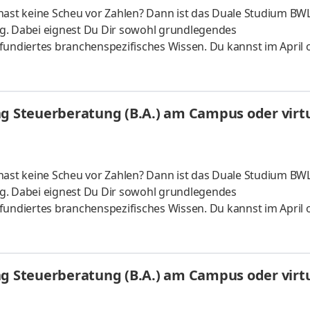
hast keine Scheu vor Zahlen? Dann ist das Duale Studium BWL
g. Dabei eignest Du Dir sowohl grundlegendes
fundiertes branchenspezifisches Wissen. Du kannst im April 
 ganz flexibel virtuell. Deine Praxisphasen absolvierst Du b
nnst Dein Studium ohne Numerus clausus oder Aufnahmepr
es Bachelorstudium mit praxisnahen InhaltenDeine Studienber
ng Steuerberatung (B.A.) am Campus oder virtu
 da Du lernst
hast keine Scheu vor Zahlen? Dann ist das Duale Studium BWL
g. Dabei eignest Du Dir sowohl grundlegendes
fundiertes branchenspezifisches Wissen. Du kannst im April 
 ganz flexibel virtuell. Deine Praxisphasen absolvierst Du b
nnst Dein Studium ohne Numerus clausus oder Aufnahmepr
es Bachelorstudium mit praxisnahen InhaltenDeine Studienber
ng Steuerberatung (B.A.) am Campus oder virtu
 da Du lernst