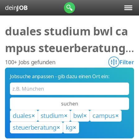
dein
JOB
duales studium bwl ca
mpus steuerberatung
kg
100+ Jobs gefunden
Filter
Jobsuche anpassen - gib dazu einen Ort ein:
suchen
duales
studium
bwl
campus
steuerberatung
kg