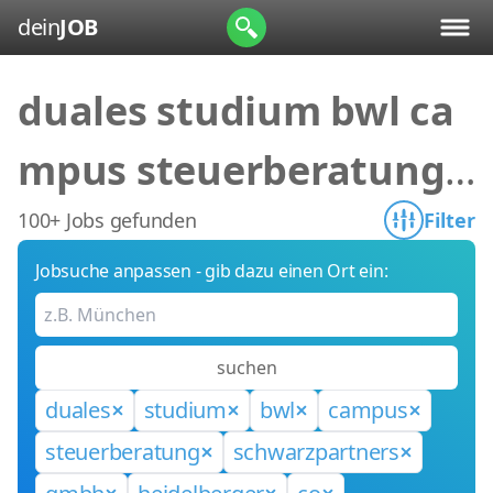
dein
JOB
duales studium bwl ca
mpus steuerberatung s
chwarzpartners gmbh
100+ Jobs gefunden
Filter
Jobsuche anpassen - gib dazu einen Ort ein:
heidelberger co
suchen
duales
studium
bwl
campus
steuerberatung
schwarzpartners