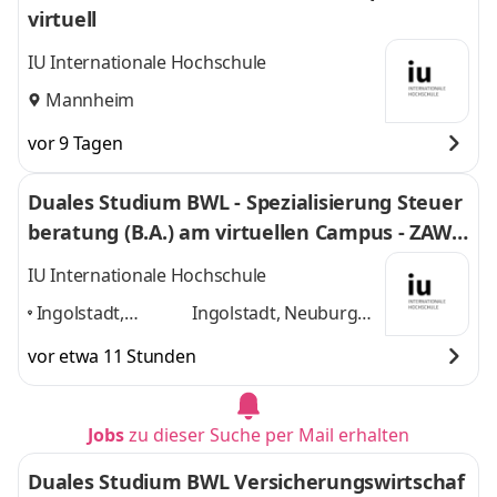
virtuell
IU Internationale Hochschule
Mannheim
vor 9 Tagen
Duales Studium BWL - Spezialisierung Steuer
beratung (B.A.) am virtuellen Campus - ZAWI-
Treuhand
IU Internationale Hochschule
Ingolstadt,
Ingolstadt, Neuburg
Neuburg an der
an der Donau, Rain am
vor etwa 11 Stunden
Donau, Rain am
Lech, Home-Office
und
Lech, Home-
1 weitere
Office
,
Jobs
zu dieser Suche per Mail erhalten
Duales Studium BWL Versicherungswirtschaf