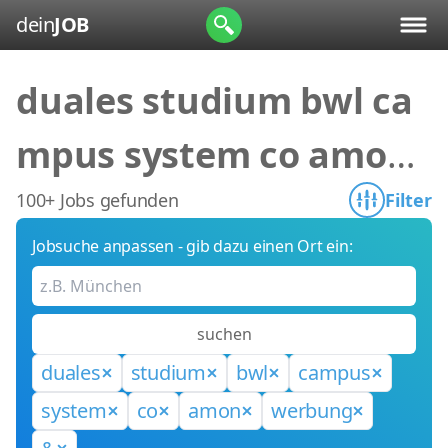
dein
JOB
duales studium bwl ca
mpus system co amon
werbung &
100+ Jobs gefunden
Filter
Jobsuche anpassen - gib dazu einen Ort ein:
suchen
duales
studium
bwl
campus
system
co
amon
werbung