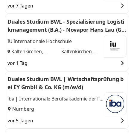
und
München
vor 7 Tagen
Duales Studium BWL - Spezialisierung Logisti
kmanagement (B.A.) - Novapor Hans Lau (G
mbH & Co) KG
IU Internationale Hochschule
Kaltenkirchen,
Kaltenkirchen,
Hamburg
und
Hamburg
vor 1 Tag
Duales Studium BWL | Wirtschaftsprüfung b
ei EY GmbH & Co. KG (m/w/d)
iba | Internationale Berufsakademie der F +
U Unternehmensgruppe gGmbH
Nürnberg
vor 5 Tagen