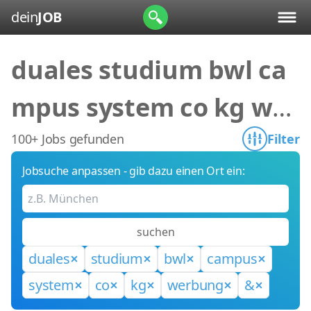
dein
JOB
duales studium bwl ca
mpus system co kg wer
bung &
100+ Jobs gefunden
Filter
Jobsuche anpassen - gib dazu einen Ort ein:
suchen
duales
studium
bwl
campus
system
co
kg
werbung
&