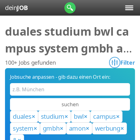
dein
JOB
duales studium bwl ca
mpus system gmbh am
on werbung &
100+ Jobs gefunden
Filter
Jobsuche anpassen - gib dazu einen Ort ein:
suchen
duales
studium
bwl
campus
system
gmbh
amon
werbung