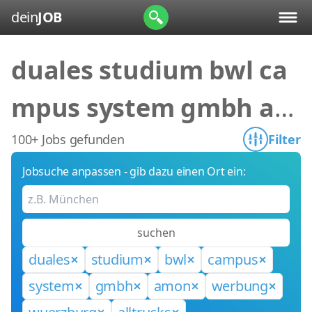
dein
JOB
duales studium bwl ca
mpus system gmbh am
on werbung wuerzbur
100+ Jobs gefunden
Filter
Jobsuche anpassen - gib dazu einen Ort ein:
g alltrucks
suchen
duales
studium
bwl
campus
system
gmbh
amon
werbung