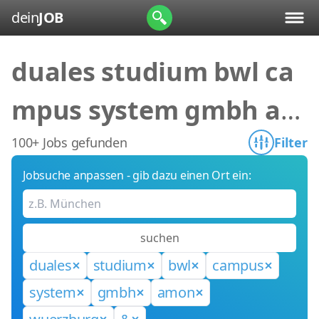
dein
JOB
duales studium bwl ca
mpus system gmbh am
on wuerzburg &
100+ Jobs gefunden
Filter
Jobsuche anpassen - gib dazu einen Ort ein:
suchen
duales
studium
bwl
campus
system
gmbh
amon