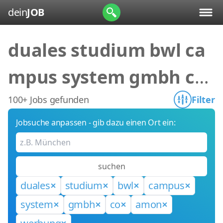
dein
JOB
duales studium bwl ca
mpus system gmbh co
amon werbung
100+ Jobs gefunden
Filter
Jobsuche anpassen - gib dazu einen Ort ein:
suchen
duales
studium
bwl
campus
system
gmbh
co
amon