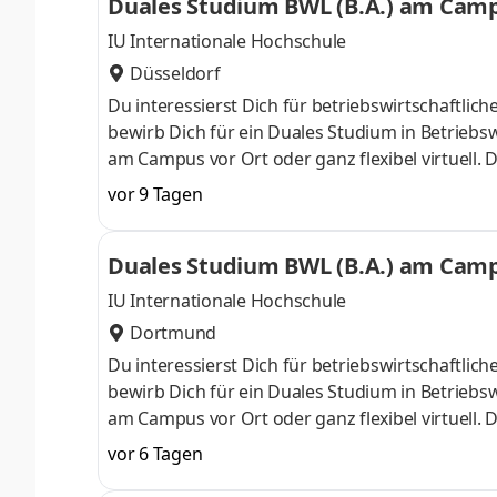
Duales Studium BWL (B.A.) am Campu
IU Internationale Hochschule
Düsseldorf
Du interessierst Dich für betriebswirtschaft
bewirb Dich für ein Duales Studium in Betriebsw
am Campus vor Ort oder ganz flexibel virtuell.
Nähe. Ab dem 3. Semester belegst Du eine von 
vor 9 Tagen
gezielter auf Deinen Traumjob vorbereiten: Acc
ControllingSteuerberatungSozialmanagement
Duales Studium BWL (B.A.) am Campu
Studium ohne Numerus clausus oder Aufnahmepr
IU Internationale Hochschule
Dortmund
Du interessierst Dich für betriebswirtschaft
bewirb Dich für ein Duales Studium in Betriebsw
am Campus vor Ort oder ganz flexibel virtuell.
Nähe. Ab dem 3. Semester belegst Du eine von 
vor 6 Tagen
gezielter auf Deinen Traumjob vorbereiten: Acc