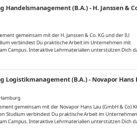
HandelsmanagementLogistikmanagement Aufgaben Du kann
ng Handelsmanagement (B.A.) - H. Janssen & C
üfung startenDu absolvierst ein staatlich anerkanntes Bac
ement gemeinsam mit der H. Janssen & Co. KG und der IU
udium verbindest Du praktische Arbeit im Unternehmen mit
m Campus. Interaktive Lehrmaterialien unterstützen Dich da
in kompetenter Fachhändler rund um das Dachdeckerhandwerk.
, schnelle Lieferungen, Mietgeräte- und Hochkran-Service,
Und das alles aus einer Hand. Modern, traditionell & familie
ng Logistikmanagement (B.A.) - Novapor Hans
bei uns zum
, Hamburg
agement gemeinsam mit der Novapor Hans Lau (GmbH & Co) 
alen Studium verbindest Du praktische Arbeit im Unternehmen
m Campus. Interaktive Lehrmaterialien unterstützen Dich da
bination von Kreativität, Fachwissen und Technologie eröffne
 Transportschutz. Wir arbeiten gemeinsam daran, Prozesse