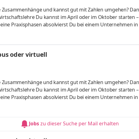
liche Zusammenhänge und kannst gut mit Zahlen umgehen? Da
irtschaftslehre Du kannst im April oder im Oktober starten –
 Deine Praxisphasen absolvierst Du bei einem Unternehmen in
fünf Spezialisierungsmöglichkeiten – und kannst Dich so noc
ounting &
HandelsmanagementLogistikmanagement Aufgaben Du kann
s oder virtuell
üfung startenDu absolvierst ein staatlich anerkanntes Bac
liche Zusammenhänge und kannst gut mit Zahlen umgehen? Da
irtschaftslehre Du kannst im April oder im Oktober starten –
 Deine Praxisphasen absolvierst Du bei einem Unternehmen in
fünf Spezialisierungsmöglichkeiten – und kannst Dich so noc
ounting &
HandelsmanagementLogistikmanagement Aufgaben Du kann
Jobs
zu dieser Suche per Mail erhalten
üfung startenDu absolvierst ein staatlich anerkanntes Bac