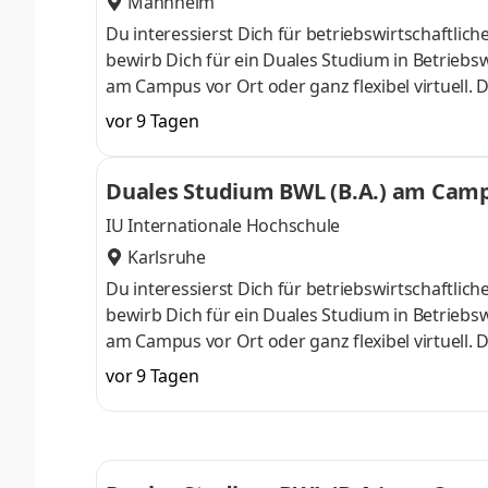
Mannheim
Du interessierst Dich für betriebswirtschaft
bewirb Dich für ein Duales Studium in Betriebsw
am Campus vor Ort oder ganz flexibel virtuell.
Nähe. Ab dem 3. Semester belegst Du eine von 
vor 9 Tagen
gezielter auf Deinen Traumjob vorbereiten: Acc
ControllingSteuerberatungSozialmanagement
Duales Studium BWL (B.A.) am Campu
Studium ohne Numerus clausus oder Aufnahmepr
IU Internationale Hochschule
Karlsruhe
Du interessierst Dich für betriebswirtschaft
bewirb Dich für ein Duales Studium in Betriebsw
am Campus vor Ort oder ganz flexibel virtuell.
Nähe. Ab dem 3. Semester belegst Du eine von 
vor 9 Tagen
gezielter auf Deinen Traumjob vorbereiten: Acc
ControllingSteuerberatungSozialmanagement
Studium ohne Numerus clausus oder Aufnahmepr