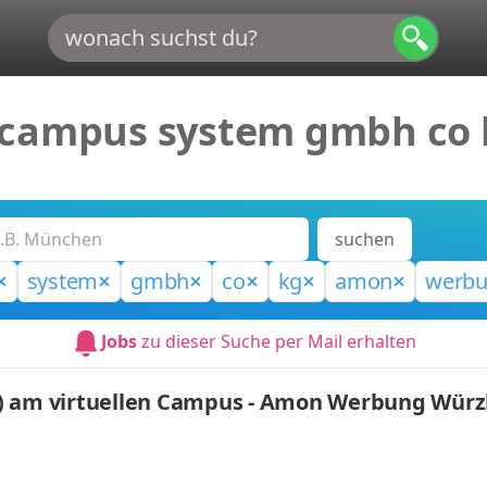
l campus system gmbh co
suchen
system
gmbh
co
kg
amon
werb
Jobs
zu dieser Suche per Mail erhalten
.) am virtuellen Campus - Amon Werbung Wür