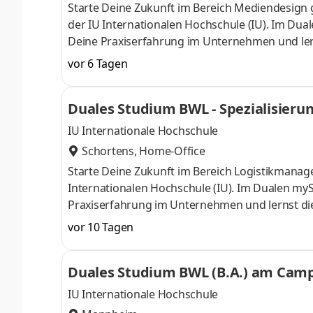
Starte Deine Zukunft im Bereich Mediendesi
der IU Internationalen Hochschule (IU). Im Dua
Deine Praxiserfahrung im Unternehmen und lernst
Begleitveranstaltungen. Amon Werbung Werbete
vor 6 Tagen
Druck- und Werbetechnik. Unser Team rockt co
Montage läuft bei uns im Haus zusammen. Wir 
Duales Studium BWL - Spezialisier
in einer jungen, offenen Atmosphäre. Standort
& Co. KG
IU Internationale Hochschule
Schortens, Home-Office
Starte Deine Zukunft im Bereich Logistikmana
Internationalen Hochschule (IU). Im Dualen myS
Praxiserfahrung im Unternehmen und lernst die T
Begleitveranstaltungen. Seit 50 Jahren sind wir
vor 10 Tagen
der Tiefkühllogistik beschäftigen wir rund 2.30
friesischen Schortens und an den 40 bundeswe
Duales Studium BWL (B.A.) am Campu
unseres Teams und starte bei uns zum 1. Oktob
IU Internationale Hochschule