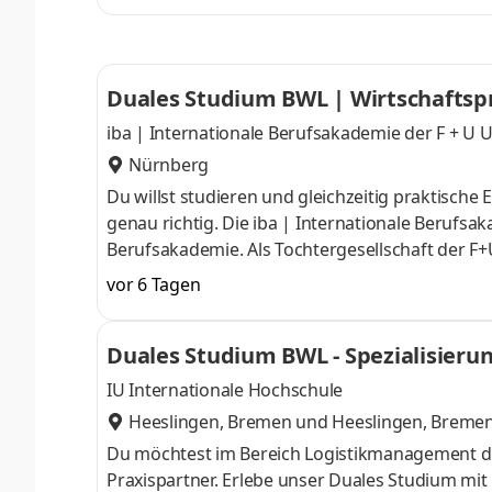
einfacher, Produkte besser und Kundenlösungen
Eigenverantwortung und moderne Technologien
Duales Studium BWL | Wirtschaftsp
iba | Internationale Berufsakademie der F +
Nürnberg
Du willst studieren und gleichzeitig praktisch
genau richtig. Die iba | Internationale Berufsa
Berufsakademie. Als Tochtergesellschaft der F
Erfahrung im Bildungssektor, dreizehn Studieno
vor 6 Tagen
Lehrpersonal und Professor:innen, aktuellen 
wir die ideale Bildungspartnerin für ein duales 
Duales Studium BWL - Spezialisieru
Woche. Dabei bist du zwei feste Tage an de
IU Internationale Hochschule
Heeslingen, Bremen
und
Heeslingen, Breme
Du möchtest im Bereich Logistikmanagement d
Praxispartner. Erlebe unser Duales Studium mi