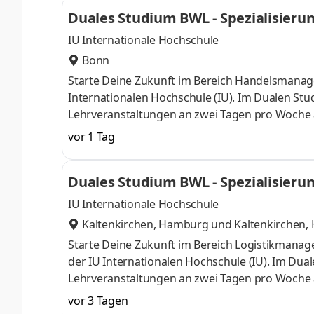
ControllingSteuerberatungSozialmanagement
Duales Studium BWL - Spezialisieru
Studium ohne Numerus clausus oder Aufnahmepr
IU Internationale Hochschule
Bonn
Starte Deine Zukunft im Bereich Handelsmanag
Internationalen Hochschule (IU). Im Dualen St
Lehrveranstaltungen an zwei Tagen pro Woche a
Dein Wissen gezielt zu vertiefen. Janssen – E
vor 1 Tag
große Auswahl und Menge hochwertiger Produkte
erhalten unsere Kund:innen das Komplettpaket. 
Duales Studium BWL - Spezialisieru
Werde auch Du Teil unseres Teams und starte 
IU Internationale Hochschule
Kaltenkirchen, Hamburg
und
Kaltenkirchen
Starte Deine Zukunft im Bereich Logistikman
der IU Internationalen Hochschule (IU). Im Du
Lehrveranstaltungen an zwei Tagen pro Woche a
Dein Wissen gezielt zu vertiefen. Durch die Kom
vor 3 Tagen
neue Möglichkeiten im Bereich Verpackung und