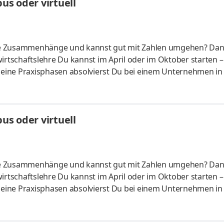
s oder virtuell
liche Zusammenhänge und kannst gut mit Zahlen umgehen? Da
irtschaftslehre Du kannst im April oder im Oktober starten –
 Deine Praxisphasen absolvierst Du bei einem Unternehmen in
fünf Spezialisierungsmöglichkeiten – und kannst Dich so noc
ounting &
HandelsmanagementLogistikmanagement Aufgaben Du kann
s oder virtuell
üfung startenDu absolvierst ein staatlich anerkanntes Bac
liche Zusammenhänge und kannst gut mit Zahlen umgehen? Da
irtschaftslehre Du kannst im April oder im Oktober starten –
 Deine Praxisphasen absolvierst Du bei einem Unternehmen in
fünf Spezialisierungsmöglichkeiten – und kannst Dich so noc
ounting &