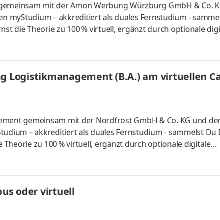
gn gemeinsam mit der Amon Werbung Würzburg GmbH & Co. 
len myStudium – akkreditiert als duales Fernstudium - samme
 die Theorie zu 100 % virtuell, ergänzt durch optionale digi
chnik aus Würzburg – wir mixen kreative Ideen mit modern
ole Konzepte von Layout bis Umsetzung. Gestaltung, Produk
setzen auf frische Ideen, schnelle Umsetzung und Spaß an 
ung Logistikmanagement (B.A.) am virtuellen 
: Wür
gement gemeinsam mit der Nordfrost GmbH & Co. KG und der
tudium – akkreditiert als duales Fernstudium - sammelst Du
heorie zu 100 % virtuell, ergänzt durch optionale digitale
 Logistiker aus Leidenschaft. Als Deutschlands Marktführer im
0 Mitarbeiterinnen und Mitarbeiter in der Europa-Zentrale im
it gelegenen NORDFROST-Tiefkühlstandorten. Werde auch Du 
s oder virtuell
er