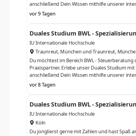
anschließend Dein Wissen mithilfe unserer inte
im Laufe der 100-jährigen Historie vom klassi
vor 9 Tagen
Händler für Landmaschinen, Gartentechnik, Nutz
verteilt auf 84 Standorte in 27 Ländern - arb
Duales Studium BWL - Spezialisierun
auch Du Teil unseres Teams und start
KG
IU Internationale Hochschule
Traunreut, München
und
Traunreut, Münch
Du möchtest im Bereich BWL - Steuerberatung 
Praxispartner. Erlebe unser Duales Studium mi
anschließend Dein Wissen mithilfe unserer inter
Unternehmen, Selbstständige und Privatpersone
vor 8 Tagen
Schwerpunkte liegen in der Finanz- und Lohnbu
Steuererklärungen sowie der laufenden steuerlic
Duales Studium BWL - Spezialisierun
mandantenorientiert. Als Praxispartner im dual
IU Internationale Hochschule
Köln
Du jonglierst gerne mit Zahlen und hast Spaß