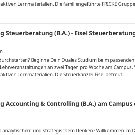
raktiven Lernmaterialien. Die familiengeführte FRICKE Gruppe
schen Landmaschinenhändler zu einem erfolgreichen internati
fahrzeuge und Ersatzteile entwickelt. Mit 3.471 Mitarbeiter:
eiten wir gemeinsam am weiteren Ausbau unserer Marktpositio
g Steuerberatung (B.A.) - Eisel Steuerberatun
en
durchstarten? Beginne Dein Duales Studium beim passenden
t Lehrveranstaltungen an zwei Tagen pro Woche am Campus. 
aktiven Lernmaterialien. Die Steuerkanzlei Eisel betreut
n in steuerlichen und betriebswirtschaftlichen Fragen. Uns
chhaltung, der Erstellung von Jahresabschlüssen und
hen Beratung. Wir arbeiten strukturiert, digital und
g Accounting & Controlling (B.A.) am Campus o
en Studium legen wir Wert darauf,
 an analytischem und strategischem Denken? Willkommen im 