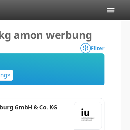
 kg amon werbung
Filter
ung
zburg GmbH & Co. KG