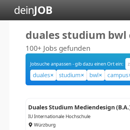
dein
JOB
duales studium bw
100+ Jobs gefunden
Jobsuche anpassen - gib dazu einen Ort ein:
duales
studium
bwl
campus
Duales Studium Mediendesign (B.A
IU Internationale Hochschule
Würzburg