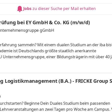
 nachhaltiger zu machen. Dabei setzen wir auf Teamgeist,
Jobs
zu dieser Suche per Mail erhalten
. Werde auch Du Tei
rüfung bei EY GmbH & Co. KG (m/w/d)
 U Unternehmensgruppe gGmbH
e Erfahrung sammeln? Mit einem dualen Studium an der iba bis
kademie ist Deutschlands größte staatlich anerkannte
+U Unternehmensgruppe, einer Bildungsträgerin mit über 40 
rten (plus virtuellem Campus) deutschlandweit, hochqualifiz
Inhalten sowie einem umfassenden Praxisunternehmensnetzw
Bachelorstudium. Du studierst an der iba im Modell der geteil
ng Logistikmanagement (B.A.) - FRICKE Group S
n
urchstarten? Beginne Dein Duales Studium beim passenden
t Lehrveranstaltungen an zwei Tagen pro Woche am Campus. 