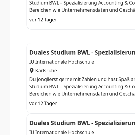
Studium BWL – Spezialisierung Accounting & Con
Bereichen wie Unternehmensdaten und Geschäf
Finanzexpertin. Du kannst im April oder im Okto
vor 12 Tagen
Deine Praxisphasen absolvierst Du bei einem 
Numerus clausus oder Aufnahmeprüfung starten
praxisnahen InhaltenDeine Studienberatung, S
Duales Studium BWL - Spezialisierun
IU Internationale Hochschule
Karlsruhe
Du jonglierst gerne mit Zahlen und hast Spaß
Studium BWL – Spezialisierung Accounting & Con
Bereichen wie Unternehmensdaten und Geschäf
Finanzexpertin. Du kannst im April oder im Okto
vor 12 Tagen
Deine Praxisphasen absolvierst Du bei einem 
Numerus clausus oder Aufnahmeprüfung starten
Duales Studium BWL - Spezialisierun
praxisnahen InhaltenDeine Studienberatung, S
IU Internationale Hochschule