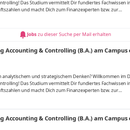
trolling! Das Studium vermittelt Dir fundiertes Fachwissen i
tszahlen und macht Dich zum Finanzexperten bzw. zur
ber starten – direkt am Campus vor Ort oder ganz flexibel virt
Unternehmen in Deiner Nähe. Aufgaben Du kannst Dein Stud
Du absolvierst ein staatlich anerkanntes Bachelorstudium 
Jobs
zu dieser Suche per Mail erhalten
tudy Guides und
g Accounting & Controlling (B.A.) am Campus o
 an analytischem und strategischem Denken? Willkommen im 
trolling! Das Studium vermittelt Dir fundiertes Fachwissen i
tszahlen und macht Dich zum Finanzexperten bzw. zur
ber starten – direkt am Campus vor Ort oder ganz flexibel virt
Unternehmen in Deiner Nähe. Aufgaben Du kannst Dein Stud
Du absolvierst ein staatlich anerkanntes Bachelorstudium 
g Accounting & Controlling (B.A.) am Campus o
tudy Guides und