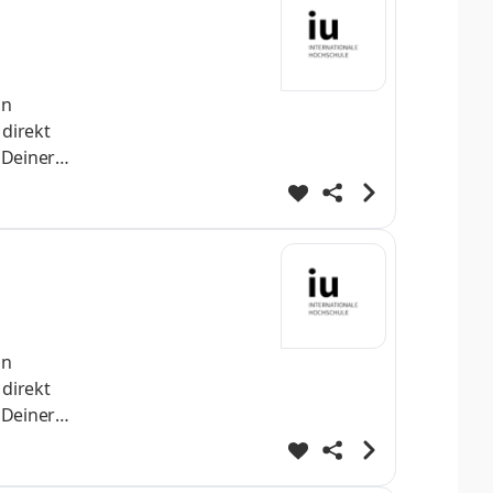
nn
 direkt
 Deiner
h
st Dein
helo
nn
 direkt
 Deiner
h