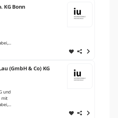
st Dein
o. KG Bonn
helo
bei,
 Eine
 bei uns
ngeführt.
 Lau (GmbH & Co) KG
KG und
 mit
bei,
n wir