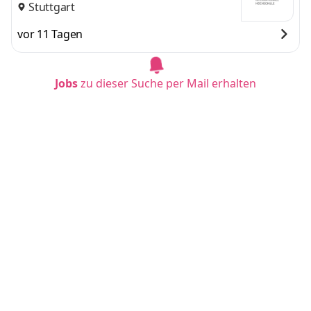
Stuttgart
vor 11 Tagen
Jobs
zu dieser Suche per Mail erhalten
Duales Studium BWL - Spezialisierung Steuer
beratung (B.A.) am Campus oder virtuell
IU Internationale Hochschule
Karlsruhe
vor 11 Tagen
Duales Studium BWL - Spezialisierung Steuer
beratung (B.A.) am Campus oder virtuell
IU Internationale Hochschule