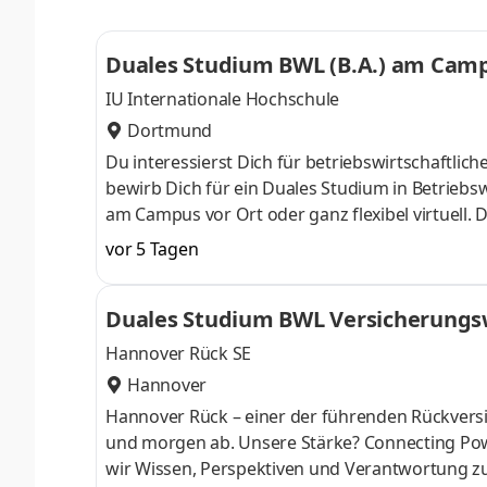
Studium ohne Numerus clausus oder Aufnahmepr
Duales Studium BWL (B.A.) am Campu
IU Internationale Hochschule
Dortmund
Du interessierst Dich für betriebswirtschaft
bewirb Dich für ein Duales Studium in Betriebsw
am Campus vor Ort oder ganz flexibel virtuell.
Nähe. Ab dem 3. Semester belegst Du eine von 
vor 5 Tagen
gezielter auf Deinen Traumjob vorbereiten: Acc
ControllingSteuerberatungSozialmanagement
Duales Studium BWL Versicherungsw
Studium ohne Numerus clausus oder Aufnahmepr
Hannover Rück SE
Hannover
Hannover Rück – einer der führenden Rück­versi
und morgen ab. Unsere Stärke? Connecting Pow
wir Wissen, Perspektiven und Verant­wortung z