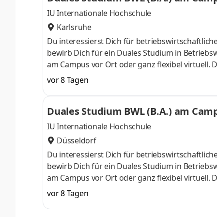
IU Internationale Hochschule
Karlsruhe
Du interessierst Dich für betriebswirtschaft
bewirb Dich für ein Duales Studium in Betriebsw
am Campus vor Ort oder ganz flexibel virtuell.
Nähe. Ab dem 3. Semester belegst Du eine von 
vor 8 Tagen
gezielter auf Deinen Traumjob vorbereiten: Acc
ControllingSteuerberatungSozialmanagement
Duales Studium BWL (B.A.) am Campu
Studium ohne Numerus clausus oder Aufnahmepr
IU Internationale Hochschule
Düsseldorf
Du interessierst Dich für betriebswirtschaft
bewirb Dich für ein Duales Studium in Betriebsw
am Campus vor Ort oder ganz flexibel virtuell.
Nähe. Ab dem 3. Semester belegst Du eine von 
vor 8 Tagen
gezielter auf Deinen Traumjob vorbereiten: Acc
ControllingSteuerberatungSozialmanagement