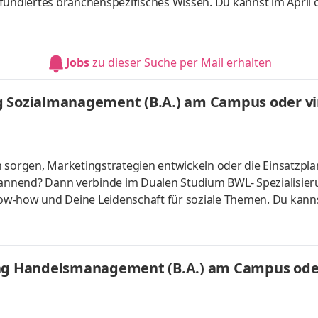
fundiertes branchenspezifisches Wissen. Du kannst im April 
 ganz flexibel virtuell. Deine Praxisphasen absolvierst Du b
nnst Dein Studium ohne Numerus clausus oder Aufnahmepr
es Bachelorstudium mit praxisnahen InhaltenDeine Studienber
Jobs
zu dieser Suche per Mail erhalten
 da Du lernst
g Sozialmanagement (B.A.) am Campus oder vir
n sorgen, Marketingstrategien entwickeln oder die Einsatzpl
spannend? Dann verbinde im Dualen Studium BWL- Spezialisie
ow-how und Deine Leidenschaft für soziale Themen. Du kann
s vor Ort oder ganz flexibel virtuell. Deine Praxisphasen abso
fgaben Du kannst Dein Studium ohne Numerus clausus oder
atlich anerkanntes Bachelorstudium mit praxisnahen Inhalt
ung Handelsmanagement (B.A.) am Campus oder
sind