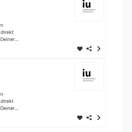
nn
 direkt
 Deiner
h
st Dein
helo
nn
 direkt
 Deiner
h
st Dein