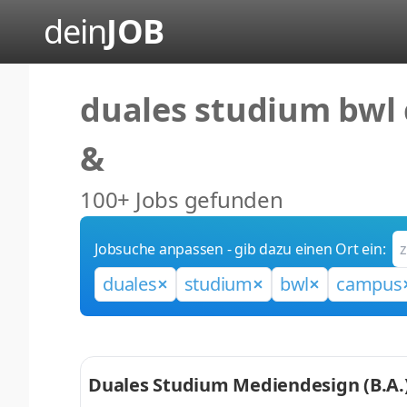
dein
JOB
duales studium bw
&
100+ Jobs gefunden
Jobsuche anpassen - gib dazu einen Ort ein:
duales
studium
bwl
campus
Duales Studium Mediendesign (B.A