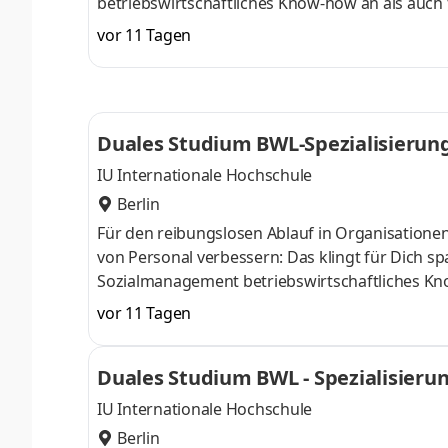
betriebswirtschaftliches Know-how an als auch 
Oktober starten – direkt am Campus vor Ort oder
vor 11 Tagen
Unternehmen in Deiner Nähe. Aufgaben Du ka
startenDu absolvierst ein staatlich anerkannt
Study Guides und Lehrenden sind stets für Dich
Duales Studium BWL-Spezialisierun
IU Internationale Hochschule
Berlin
Für den reibungslosen Ablauf in Organisatione
von Personal verbessern: Das klingt für Dich 
Sozialmanagement betriebswirtschaftliches Kn
April oder im Oktober starten – direkt am Campu
vor 11 Tagen
Du bei einem Unternehmen in Deiner Nähe. Au
Aufnahmeprüfung startenDu absolvierst ein sta
Duales Studium BWL - Spezialisier
Studienberatung, Study Guides und Lehrenden 
IU Internationale Hochschule
Berlin