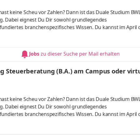
hast keine Scheu vor Zahlen? Dann ist das Duale Studium BWL
g. Dabei eignest Du Dir sowohl grundlegendes
fundiertes branchenspezifisches Wissen. Du kannst im April 
 ganz flexibel virtuell. Deine Praxisphasen absolvierst Du b
nnst Dein Studium ohne Numerus clausus oder Aufnahmepr
es Bachelorstudium mit praxisnahen InhaltenDeine Studienber
Jobs
zu dieser Suche per Mail erhalten
 da Du lernst
ng Steuerberatung (B.A.) am Campus oder virtu
hast keine Scheu vor Zahlen? Dann ist das Duale Studium BWL
g. Dabei eignest Du Dir sowohl grundlegendes
fundiertes branchenspezifisches Wissen. Du kannst im April 
 ganz flexibel virtuell. Deine Praxisphasen absolvierst Du b
nnst Dein Studium ohne Numerus clausus oder Aufnahmepr
es Bachelorstudium mit praxisnahen InhaltenDeine Studienber