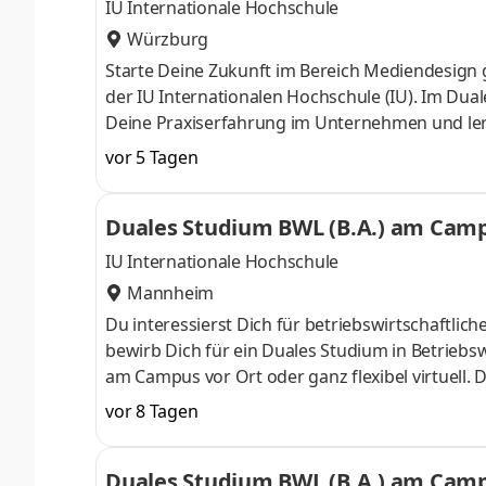
IU Internationale Hochschule
Würzburg
Starte Deine Zukunft im Bereich Mediendesi
der IU Internationalen Hochschule (IU). Im Dua
Deine Praxiserfahrung im Unternehmen und lernst
Begleitveranstaltungen. Amon Werbung Werbete
vor 5 Tagen
Druck- und Werbetechnik. Unser Team rockt co
Montage läuft bei uns im Haus zusammen. Wir 
Duales Studium BWL (B.A.) am Campu
in einer jungen, offenen Atmosphäre. Standort
IU Internationale Hochschule
Mannheim
Du interessierst Dich für betriebswirtschaft
bewirb Dich für ein Duales Studium in Betriebsw
am Campus vor Ort oder ganz flexibel virtuell.
Nähe. Ab dem 3. Semester belegst Du eine von 
vor 8 Tagen
gezielter auf Deinen Traumjob vorbereiten: Acc
ControllingSteuerberatungSozialmanagement
Duales Studium BWL (B.A.) am Campu
Studium ohne Numerus clausus oder Aufnahmepr