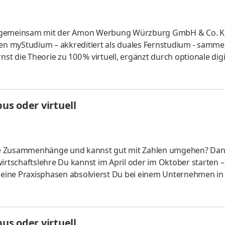
gn gemeinsam mit der Amon Werbung Würzburg GmbH & Co. 
len myStudium – akkreditiert als duales Fernstudium - samme
 die Theorie zu 100 % virtuell, ergänzt durch optionale digi
chnik aus Würzburg – wir mixen kreative Ideen mit modern
ole Konzepte von Layout bis Umsetzung. Gestaltung, Produk
setzen auf frische Ideen, schnelle Umsetzung und Spaß an 
s oder virtuell
: Wür
liche Zusammenhänge und kannst gut mit Zahlen umgehen? Da
irtschaftslehre Du kannst im April oder im Oktober starten –
 Deine Praxisphasen absolvierst Du bei einem Unternehmen in
fünf Spezialisierungsmöglichkeiten – und kannst Dich so noc
ounting &
HandelsmanagementLogistikmanagement Aufgaben Du kann
s oder virtuell
üfung startenDu absolvierst ein staatlich anerkanntes Bac