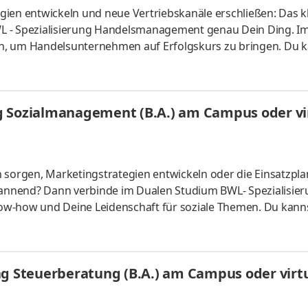
ien entwickeln und neue Vertriebskanäle erschließen: Das kl
L - Spezialisierung Handelsmanagement genau Dein Ding. I
n, um Handelsunternehmen auf Erfolgskurs zu bringen. Du k
s vor Ort oder ganz flexibel virtuell. Deine Praxisphasen abso
fgaben Du kannst Dein Studium ohne Numerus clausus oder
atlich anerkanntes Bachelorstudium mit praxisnahen Inhalt
g Sozialmanagement (B.A.) am Campus oder vir
sind
n sorgen, Marketingstrategien entwickeln oder die Einsatzpl
spannend? Dann verbinde im Dualen Studium BWL- Spezialisie
ow-how und Deine Leidenschaft für soziale Themen. Du kann
s vor Ort oder ganz flexibel virtuell. Deine Praxisphasen abso
fgaben Du kannst Dein Studium ohne Numerus clausus oder
atlich anerkanntes Bachelorstudium mit praxisnahen Inhalt
ng Steuerberatung (B.A.) am Campus oder virtu
sind