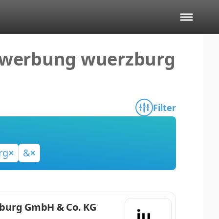
 werbung wuerzburg
Filter
rg
&
zburg GmbH & Co. KG