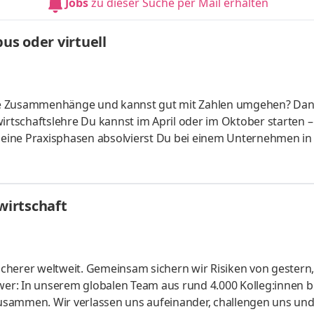
Jobs
zu dieser Suche per Mail erhalten
üfung startenDu absolvierst ein staatlich anerkanntes Bac
s oder virtuell
liche Zusammenhänge und kannst gut mit Zahlen umgehen? Da
irtschaftslehre Du kannst im April oder im Oktober starten –
 Deine Praxisphasen absolvierst Du bei einem Unternehmen in
fünf Spezialisierungsmöglichkeiten – und kannst Dich so noc
ounting &
HandelsmanagementLogistikmanagement Aufgaben Du kann
irtschaft
üfung startenDu absolvierst ein staatlich anerkanntes Bac
cherer welt­weit. Gemein­sam sichern wir Risiken von gestern
er: In unserem globalen Team aus rund 4.000 Kolleg:innen b
usammen. Wir verlassen uns aufeinander, challengen uns un