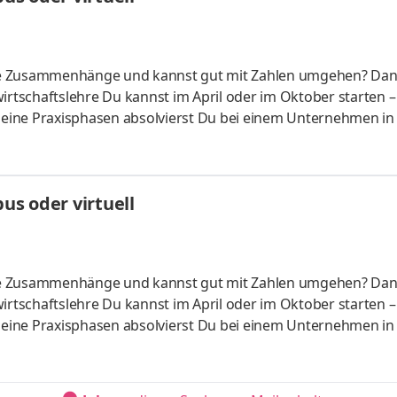
liche Zusammenhänge und kannst gut mit Zahlen umgehen? Da
irtschaftslehre Du kannst im April oder im Oktober starten –
 Deine Praxisphasen absolvierst Du bei einem Unternehmen in
fünf Spezialisierungsmöglichkeiten – und kannst Dich so noc
ounting &
HandelsmanagementLogistikmanagement Aufgaben Du kann
s oder virtuell
üfung startenDu absolvierst ein staatlich anerkanntes Bac
liche Zusammenhänge und kannst gut mit Zahlen umgehen? Da
irtschaftslehre Du kannst im April oder im Oktober starten –
 Deine Praxisphasen absolvierst Du bei einem Unternehmen in
fünf Spezialisierungsmöglichkeiten – und kannst Dich so noc
ounting &
HandelsmanagementLogistikmanagement Aufgaben Du kann