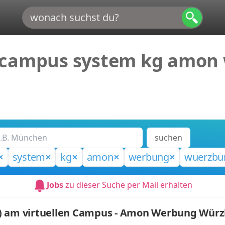
l campus system kg amon
suchen
system
kg
amon
werbung
wuerzbu
Jobs
zu dieser Suche per Mail erhalten
.) am virtuellen Campus - Amon Werbung Wür