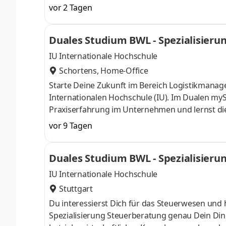
entwickeln uns sowie unsere Services und Produk
vor 2 Tagen
digitale Tools oder prag­matische Lösungen fü
mit­gestalten. Klingt gut? Lerne uns als verläss
Duales Studium BWL - Spezialisier
Du kannst dich nicht zwischen Au
& Co. KG
IU Internationale Hochschule
Schortens, Home-Office
Starte Deine Zukunft im Bereich Logistikmana
Internationalen Hochschule (IU). Im Dualen myS
Praxiserfahrung im Unternehmen und lernst die T
Begleitveranstaltungen. Seit 50 Jahren sind wir
vor 9 Tagen
der Tiefkühllogistik beschäftigen wir rund 2.30
friesischen Schortens und an den 40 bundeswe
Duales Studium BWL - Spezialisieru
unseres Teams und starte bei uns zum 1. Oktob
IU Internationale Hochschule
Stuttgart
Du interessierst Dich für das Steuerwesen und 
Spezialisierung Steuerberatung genau Dein Din