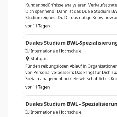
Kundenbedürfnisse analysieren, Verkaufsstrateg
Dich spannend? Dann ist das Duale Studium BW
Studium eignest Du Dir das nötige Know-how a
April oder im Oktober starten – direkt am Campu
vor 11 Tagen
Du bei einem Unternehmen in Deiner Nähe. Au
Aufnahmeprüfung startenDu absolvierst ein sta
Duales Studium BWL-Spezialisierun
Studienberatung, Study Guides und Lehrenden 
IU Internationale Hochschule
Stuttgart
Für den reibungslosen Ablauf in Organisatione
von Personal verbessern: Das klingt für Dich 
Sozialmanagement betriebswirtschaftliches Kn
April oder im Oktober starten – direkt am Campu
vor 11 Tagen
Du bei einem Unternehmen in Deiner Nähe. Au
Aufnahmeprüfung startenDu absolvierst ein sta
Duales Studium BWL - Spezialisieru
Studienberatung, Study Guides und Lehrenden 
IU Internationale Hochschule