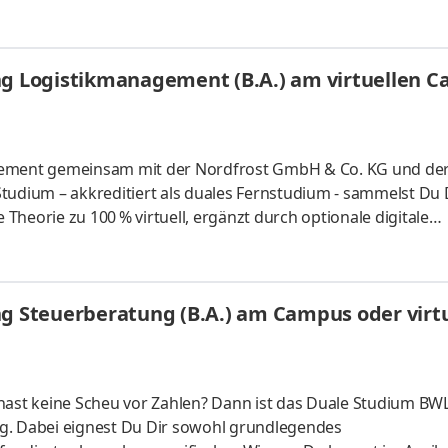
te konti­nuierlich weiter. Ob Modelle für Risiko­berechnunge
r unsere Kunden: Bei uns kannst du dein Know-how ein­bringe
lichen Arbeitgeber kennen und finde deinen Platz bei uns. Let's
ung Logistikmanagement (B.A.) am virtuellen 
gement gemeinsam mit der Nordfrost GmbH & Co. KG und der
tudium – akkreditiert als duales Fernstudium - sammelst Du
heorie zu 100 % virtuell, ergänzt durch optionale digitale
 Logistiker aus Leidenschaft. Als Deutschlands Marktführer im
0 Mitarbeiterinnen und Mitarbeiter in der Europa-Zentrale im
it gelegenen NORDFROST-Tiefkühlstandorten. Werde auch Du 
ng Steuerberatung (B.A.) am Campus oder virtu
er
hast keine Scheu vor Zahlen? Dann ist das Duale Studium BWL
g. Dabei eignest Du Dir sowohl grundlegendes