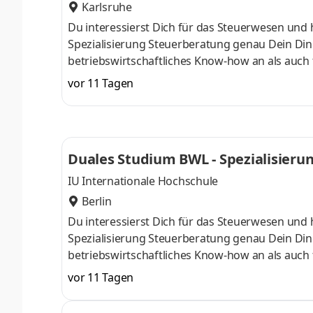
Karlsruhe
Du interessierst Dich für das Steuerwesen und 
Spezialisierung Steuerberatung genau Dein Din
betriebswirtschaftliches Know-how an als auch 
Oktober starten – direkt am Campus vor Ort oder
vor 11 Tagen
Unternehmen in Deiner Nähe. Aufgaben Du ka
startenDu absolvierst ein staatlich anerkannt
Study Guides und Lehrenden sind stets für Dich
Duales Studium BWL - Spezialisieru
IU Internationale Hochschule
Berlin
Du interessierst Dich für das Steuerwesen und 
Spezialisierung Steuerberatung genau Dein Din
betriebswirtschaftliches Know-how an als auch 
Oktober starten – direkt am Campus vor Ort oder
vor 11 Tagen
Unternehmen in Deiner Nähe. Aufgaben Du ka
startenDu absolvierst ein staatlich anerkannt