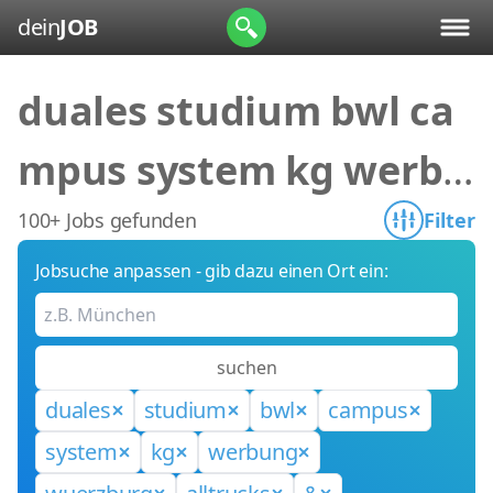
dein
JOB
duales studium bwl ca
mpus system kg werbu
ng wuerzburg alltrucks
100+ Jobs gefunden
Filter
Jobsuche anpassen - gib dazu einen Ort ein:
&
suchen
duales
studium
bwl
campus
system
kg
werbung