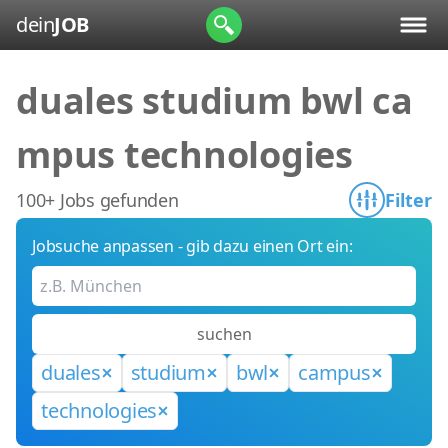
dein
JOB
duales studium bwl ca
mpus technologies
100+ Jobs gefunden
Filter
Jobsuche anpassen - gib dazu einen Ort ein:
suchen
duales
studium
bwl
campus
technologies