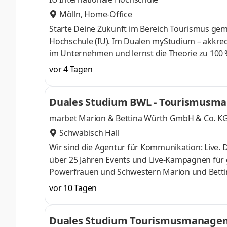
Mölln, Home-Office
Starte Deine Zukunft im Bereich Tourismus gem
Hochschule (IU). Im Dualen myStudium – akkred
im Unternehmen und lernst die Theorie zu 100 % 
Seit 2007 begleiten wie unsere Kund:innen nu
vor 4 Tagen
über Ratzeburg, Preetz und Bad Oldesloe, sind
"Reiseagentur Basedau" starten wir gestärkt un
Duales Studium BWL - Tourismusma
Teams und starte bei uns zum 1. Oktob
marbet Marion & Bettina Würth GmbH & Co. K
Schwäbisch Hall
Wir sind die Agentur für Kommunikation: Live. Di
über 25 Jahren Events und Live-Kampagnen für
Powerfrauen und Schwestern Marion und Betti
auch gleich den Namen - geschaffen aus ihren 
vor 10 Tagen
mitgestalten ? Zum 1. Oktober 2026 (mit einem
Agentur in Schwäbisch Hall engagierte Nachwu
Duales Studium Tourismusmanagemen
mit Schwerpunkt Reiseverkehr und Reisevertrie