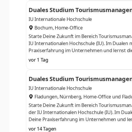
steht. Unser Boutiquehotel Fairschlafen steht fü
Duales Studium Tourismusmanageme
statt Hotelkette von der Stange. Wenn Du L
IU Internationale Hochschule
Bochum, Home-Office
Starte Deine Zukunft im Bereich Tourismusm
IU Internationalen Hochschule (IU). Im Dualen 
Praxiserfahrung im Unternehmen und lernst die T
Begleitveranstaltungen. Der ACTIV CAMPUS Boch
vor 1 Tag
bietet hochwertige Räume mit moderner Technik
Unternehmen, Trainer:innen und Speakern. Mit
Duales Studium Tourismusmanageme
Leadership, Weiterbildung und Community erle
IU Internationale Hochschule
Fladungen, Nürnberg, Home-Office
und
Flad
Starte Deine Zukunft im Bereich Tourismusm
der IU Internationalen Hochschule (IU). Im Dua
Deine Praxiserfahrung im Unternehmen und lernst
Begleitveranstaltungen. Das Wohlfühlhotel-Res
vor 14 Tagen