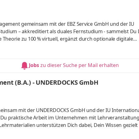
nagement gemeinsam mit der EBZ Service GmbH und der IU
tudium – akkreditiert als duales Fernstudium - sammelst Du
heorie zu 100 % virtuell, ergänzt durch optionale digitale
ungszentrum der Wohnungs- und Immobilienwirtschaft (EBZ) i
-, Beratungs- und Forschungseinrichtungen im Bereich der
er EBZ Service GmbH tun alles dafür, um unseren Tages- und
Jobs
zu dieser Suche per Mail erhalten
ren Aufenthalt am EBZ so angen
ent (B.A.) - UNDERDOCKS GmbH
emeinsam mit der UNDERDOCKS GmbH und der IU Internation
 Du praktische Arbeit im Unternehmen mit Lehrveranstaltun
hrmaterialien unterstützen Dich dabei, Dein Wissen gezielt
dern Events aktiv mitgestalten? Bei uns tauchst du in die We