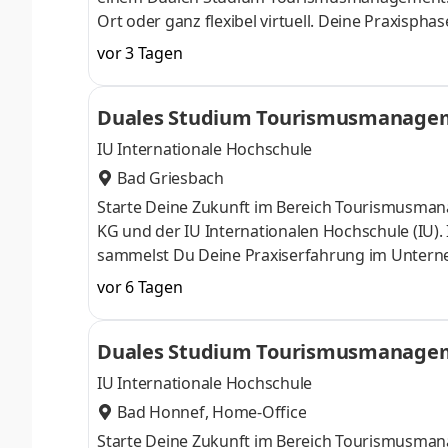
Ort oder ganz flexibel virtuell. Deine Praxisph
bieten wir die Möglichkeit, Dein Know-how in ei
vor 3 Tagen
vertiefen:HotelmanagementEventmanagementR
Aufgaben Du kannst Dein Studium ohne Numeru
Duales Studium Tourismusmanageme
staatlich anerkanntes Bachelorstudium mit pra
Co. KG
IU Internationale Hochschule
Bad Griesbach
Starte Deine Zukunft im Bereich Tourismusma
KG und der IU Internationalen Hochschule (IU).
sammelst Du Deine Praxiserfahrung im Unterneh
optionale digitale Begleitveranstaltungen. In Ba
vor 6 Tagen
Drei Quellen Therme seit 32 Jahren. Mit viel En
sodass es heute zu den besten Adressen Niederba
Duales Studium Tourismusmanageme
Zudem wird auch der Hotel- u
igniederlassung Rhein Meile
IU Internationale Hochschule
Bad Honnef, Home-Office
Starte Deine Zukunft im Bereich Tourismusm