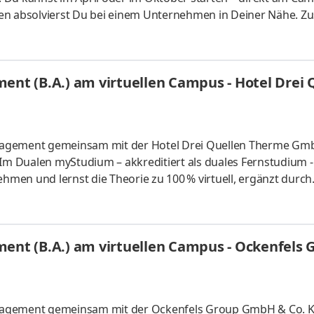
asen absolvierst Du bei einem Unternehmen in Deiner Nähe. Zu
nem der vier Spezialgebiete zu
eiseanbieter- und ReisevertriebsmanagementSystemgastr
s clausus oder Aufnahmeprüfung startenDu absolvierst ein
nt (B.A.) am virtuellen Campus - Hotel Drei
xisnahen InhaltenDeine Studienberat
nagement gemeinsam mit der Hotel Drei Quellen Therme Gm
 Im Dualen myStudium – akkreditiert als duales Fernstudium -
men und lernst die Theorie zu 100 % virtuell, ergänzt durch
d Griesbach betreibt die Familie Lidl das Golf- und Wellnessho
gagement und Liebe zum Detail haben sie das 4-Sterne-Hotel ge
yerns zählt - als einziges familiengeführtes Hotel in Bad Gr
nt (B.A.) am virtuellen Campus - Ockenfels 
anagement gemeinsam mit der Ockenfels Group GmbH & Co. 