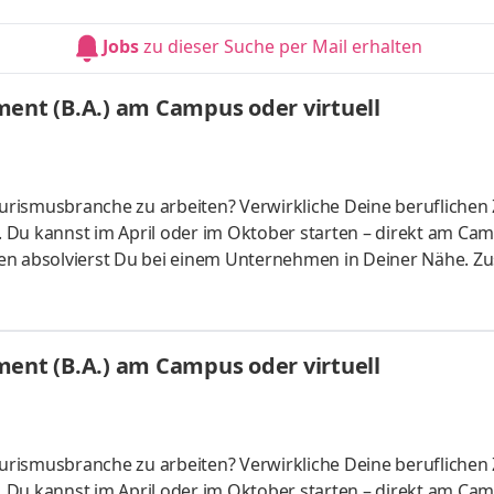
bfeld. Unser Team steht für ein offenes, abteilungsübergrei
faires Geben und Nehmen. Mitarbeitende werden individuell g
Jobs
zu dieser Suche per Mail erhalten
nt (B.A.) am Campus oder virtuell
ourismusbranche zu arbeiten? Verwirkliche Deine beruflichen 
u kannst im April oder im Oktober starten – direkt am Cam
asen absolvierst Du bei einem Unternehmen in Deiner Nähe. Zu
nem der vier Spezialgebiete zu
eiseanbieter- und ReisevertriebsmanagementSystemgastr
s clausus oder Aufnahmeprüfung startenDu absolvierst ein
nt (B.A.) am Campus oder virtuell
xisnahen InhaltenDeine Studienberat
ourismusbranche zu arbeiten? Verwirkliche Deine beruflichen 
u kannst im April oder im Oktober starten – direkt am Cam