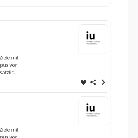
fendes
efördert
Ziele mit
pus vor
sätzlich
onomie
Ziele mit
pus vor