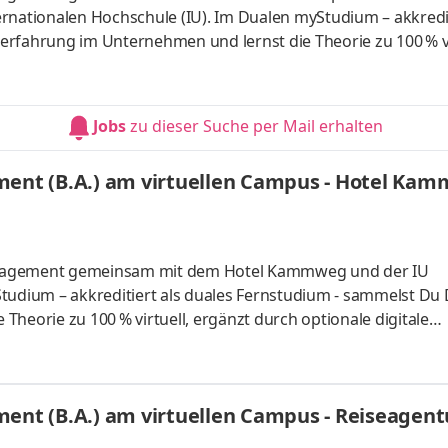
rnationalen Hochschule (IU). Im Dualen myStudium – akkredit
rfahrung im Unternehmen und lernst die Theorie zu 100 % vi
taltungen. Die Rhein Meile ist ein Gastronomie-Verbund in Ba
ge Locations mit eigenen Konzepten: die Bar-, Grill- und
rten Breitbacher Biergarten und Insel Grafenwerth. Gemeins
Jobs
zu dieser Suche per Mail erhalten
nt (B.A.) am virtuellen Campus - Hotel Ka
anagement gemeinsam mit dem Hotel Kammweg und der IU
tudium – akkreditiert als duales Fernstudium - sammelst Du
heorie zu 100 % virtuell, ergänzt durch optionale digitale
 Rennsteig bietet Besuchern des Thüringer Waldes mit 89 
unkt für Wanderer, Aktivurlauber und Naturliebhaber, denn e
 inmitten einer grandiosen Kulisse. 2022 bekam unser Hote
nt (B.A.) am virtuellen Campus - Reiseagent
 Upgrade: ein neu re