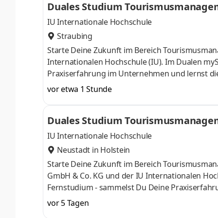
Duales Studium Tourismusmanageme
IU Internationale Hochschule
Straubing
Starte Deine Zukunft im Bereich Tourismusma
Internationalen Hochschule (IU). Im Dualen myS
Praxiserfahrung im Unternehmen und lernst die T
Begleitveranstaltungen. Seit vielen Jahren steh
vor etwa 1 Stunde
Ein eigener Bauernhof, eine Metzgerei, ein Gas
Gäubodenvolksfest – alles von Familie Wenisch ge
Duales Studium Tourismusmanageme
Familienbetrieb, der über die Jahrzehnte gewac
GmbH & Co. KG
IU Internationale Hochschule
Neustadt in Holstein
Starte Deine Zukunft im Bereich Tourismusma
GmbH & Co. KG und der IU Internationalen Hochs
Fernstudium - sammelst Du Deine Praxiserfahru
durch optionale digitale Begleitveranstaltunge
vor 5 Tagen
mit seinen Marken Fairschlafen, Küstenklub un