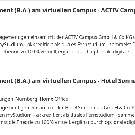
r individuelle Gastlichkeit, Liebe zum Detail und echtes Wohl
nt (B.A.) am virtuellen Campus - ACTIV Ca
anagement gemeinsam mit der ACTIV Campus GmbH & Co KG 
myStudium – akkreditiert als duales Fernstudium - sammelst 
heorie zu 100 % virtuell, ergänzt durch optionale digitale
um ist eine moderne Business-Eventlocation im Ruhrgebiet.
, eine professionelle Eventküche sowie ein starkes Netzwer
 persönlicher Betreuung, innovativen Formaten und Fokus au
nt (B.A.) am virtuellen Campus - Hotel Sonn
ben Studieren
ungen, Nürnberg, Home-Office
anagement gemeinsam mit der Hotel Sonnentau GmbH & Co. 
len myStudium – akkreditiert als duales Fernstudium - samme
 die Theorie zu 100 % virtuell, ergänzt durch optionale digi
taurant Sonnentau in Fladungen ist seit über 50 Jahren Arbei