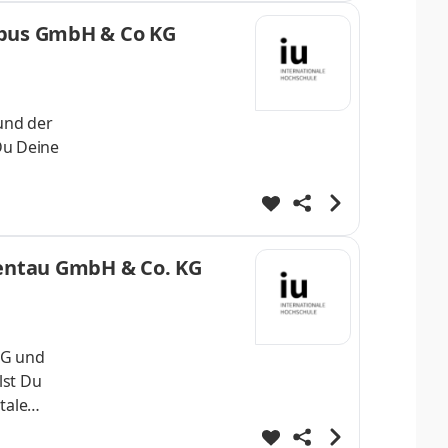
fühlen
mpus GmbH & Co KG
und der
Du Deine
 Er
k aus
f
entau GmbH & Co. KG
KG und
lst Du
tale
tgeber