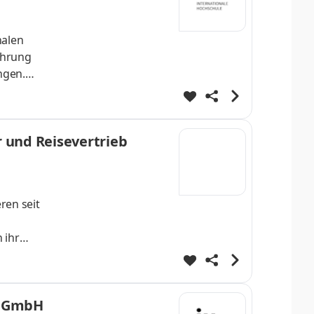
nalen
ahrung
ngen.
 Ausflug
amen
seres
und Reisevertrieb
ren seit
 ihr
e aktiv
ere
nagement
e GmbH