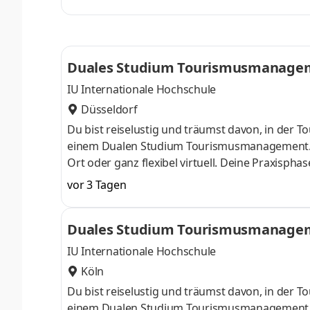
und Ausbildungsbetrieb in der Region Rhön-Gra
Miteinander, persönliche Entwicklung und ein 
und können ihre Stärken voll entfal
Duales Studium Tourismusmanageme
IU Internationale Hochschule
Düsseldorf
Du bist reiselustig und träumst davon, in der T
einem Dualen Studium Tourismusmanagement. D
Ort oder ganz flexibel virtuell. Deine Praxisph
bieten wir die Möglichkeit, Dein Know-how in ei
vor 3 Tagen
vertiefen:HotelmanagementEventmanagementR
Aufgaben Du kannst Dein Studium ohne Numeru
Duales Studium Tourismusmanageme
staatlich anerkanntes Bachelorstudium mit pra
IU Internationale Hochschule
Köln
Du bist reiselustig und träumst davon, in der T
einem Dualen Studium Tourismusmanagement. D