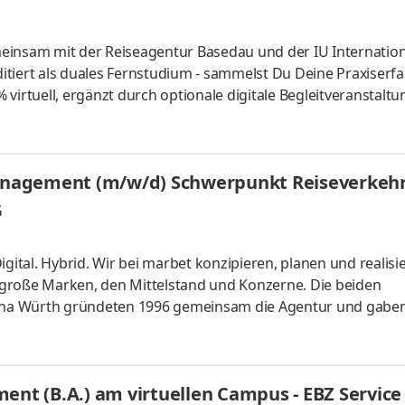
einsam mit der Reiseagentur Basedau und der IU Internatio
itiert als duales Fernstudium - sammelst Du Deine Praxiserf
virtuell, ergänzt durch optionale digitale Begleitveranstaltu
nmehr auf dem Weg zu ihren Traumreisen. Nach einem kurzen
 wir nun wieder gut in Mölln gelandet. Mit unserem neuen N
d voller Vorfreude in die neue Saison. Werde auch Du Teil un
nagement (m/w/d) Schwerpunkt Reiseverkehr 
G
gital. Hybrid. Wir bei marbet konzipieren, planen und realisie
 große Marken, den Mittelstand und Konzerne. Die beiden
na Würth gründeten 1996 gemeinsam die Agentur und gaben
beiden Vornamen. Willst Du die Zukunft der Tourismusbranch
 Vorpraktikum ab dem 1. September 2026) suchen wir für uns
chstalente für ein duales Studium im Bereich Tourismusma
t (B.A.) am virtuellen Campus - EBZ Servic
b. Du