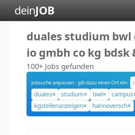
dein
JOB
duales studium bwl
io gmbh co kg bdsk
100+ Jobs gefunden
Jobsuche anpassen - gib dazu einen Ort ein:
duales
studium
bwl
campus
kgstellenanzeigen
hannoversch