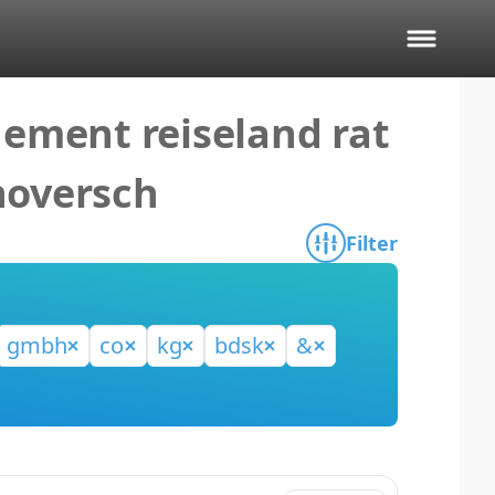
ment reiseland rat
noversch
Filter
gmbh
co
kg
bdsk
&