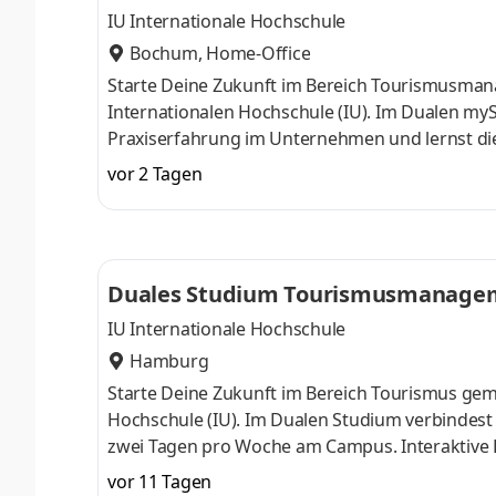
IU Internationale Hochschule
Bochum, Home-Office
Starte Deine Zukunft im Bereich Tourismusma
Internationalen Hochschule (IU). Im Dualen myS
Praxiserfahrung im Unternehmen und lernst die T
Begleitveranstaltungen. Das Europäische Bild
vor 2 Tagen
Bochum ist seit 1957 eine der größten Bildungs
Immobilienwirtschaft in Deutschland. Wir von d
Übernachtungsgästen sowie Mitarbeitenden ih
Duales Studium Tourismusmanagem
IU Internationale Hochschule
Hamburg
Starte Deine Zukunft im Bereich Tourismus g
Hochschule (IU). Im Dualen Studium verbindest
zwei Tagen pro Woche am Campus. Interaktive Le
vertiefen. Du möchtest nicht nur zuschauen, son
vor 11 Tagen