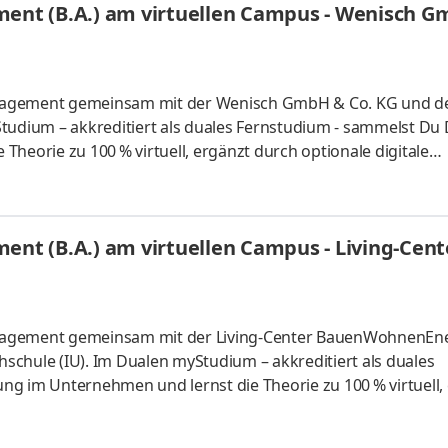
nt (B.A.) am virtuellen Campus - Wenisch G
nagement gemeinsam mit der Wenisch GmbH & Co. KG und de
tudium – akkreditiert als duales Fernstudium - sammelst Du
heorie zu 100 % virtuell, ergänzt durch optionale digitale
t der Name „Wenisch“ in Straubing für Qualität und Gastfreun
thaus, ein Hotel und die Ochsenbraterei am Straubinger
führt, eröffnen ein vielfältiges Angebot. Wir sind also ein e
nt (B.A.) am virtuellen Campus - Living-Ce
hs
nagement gemeinsam mit der Living-Center BauenWohnenEn
chule (IU). Im Dualen myStudium – akkreditiert als duales
ng im Unternehmen und lernst die Theorie zu 100 % virtuell,
n. Wir sind die Living-Center GmbH & Co. KG – ein Unternehme
d Dock 14 für modernes Wohnen, Lifestyle und gutes Lebens