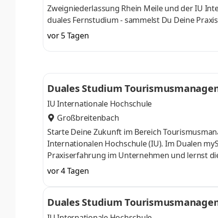
Zweigniederlassung Rhein Meile und der IU Inte
duales Fernstudium - sammelst Du Deine Praxise
ergänzt durch optionale digitale Begleitverans
vor 5 Tagen
direkt am Rhein. Dazu gehören mehrere vielseiti
Eventlocation Blaue Sau sowie die Naturbiergä
sie eine breite gastronomische Vielfalt –
Duales Studium Tourismusmanageme
IU Internationale Hochschule
Großbreitenbach
Starte Deine Zukunft im Bereich Tourismusm
Internationalen Hochschule (IU). Im Dualen myS
Praxiserfahrung im Unternehmen und lernst die T
Begleitveranstaltungen. Das Hotel Kammweg am
vor 4 Tagen
modernen Komfort und ist der ideale Ausgangsp
direkt am berühmten Wanderparadies Rennsteig,
Duales Studium Tourismusmanageme
Kammweg am Rennsteig im Bereich Wellness ein
IU Internationale Hochschule