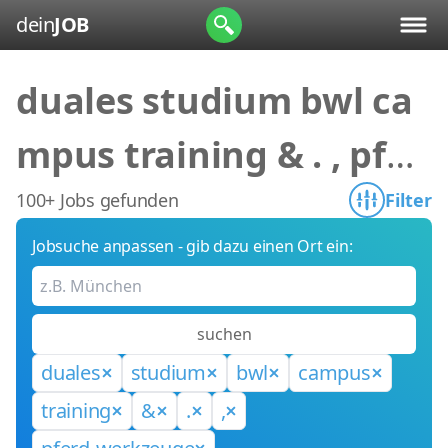
dein
JOB
duales studium bwl ca
mpus training & . , pfer
d-werkzeuge
100+ Jobs gefunden
Filter
Jobsuche anpassen - gib dazu einen Ort ein:
suchen
duales
studium
bwl
campus
training
&
.
,