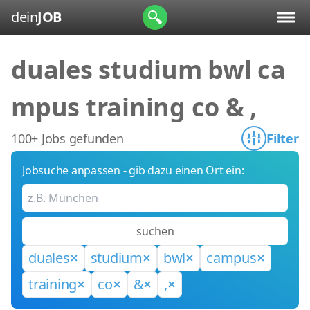
dein
JOB
duales studium bwl ca
mpus training co & ,
100+ Jobs gefunden
Filter
Jobsuche anpassen - gib dazu einen Ort ein:
suchen
duales
studium
bwl
campus
training
co
&
,