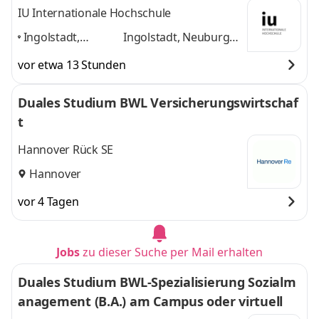
Treuhand
IU Internationale Hochschule
Ingolstadt,
Ingolstadt, Neuburg
Neuburg an der
an der Donau, Rain am
vor etwa 13 Stunden
Donau, Rain am
Lech, Home-Office
und
Lech, Home-
1 weitere
Duales Studium BWL Versicherungswirtschaf
Office
,
t
Hannover Rück SE
Hannover
vor 4 Tagen
Jobs
zu dieser Suche per Mail erhalten
Duales Studium BWL-Spezialisierung Sozialm
anagement (B.A.) am Campus oder virtuell