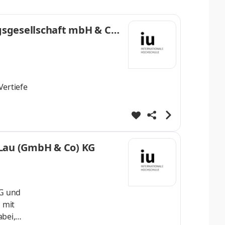
gsgesellschaft mbH & Co.
Vertiefe
ere
 Lau (GmbH & Co) KG
KG und
 mit
bei,