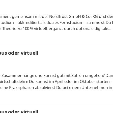
gement gemeinsam mit der Nordfrost GmbH & Co. KG und der
tudium – akkreditiert als duales Fernstudium - sammelst Du
heorie zu 100 % virtuell, ergänzt durch optionale digitale
 Logistiker aus Leidenschaft. Als Deutschlands Marktführer im
0 Mitarbeiterinnen und Mitarbeiter in der Europa-Zentrale im
it gelegenen NORDFROST-Tiefkühlstandorten. Werde auch Du 
s oder virtuell
er
liche Zusammenhänge und kannst gut mit Zahlen umgehen? Da
irtschaftslehre Du kannst im April oder im Oktober starten –
 Deine Praxisphasen absolvierst Du bei einem Unternehmen in
fünf Spezialisierungsmöglichkeiten – und kannst Dich so noc
ounting &
HandelsmanagementLogistikmanagement Aufgaben Du kann
s oder virtuell
üfung startenDu absolvierst ein staatlich anerkanntes Bac