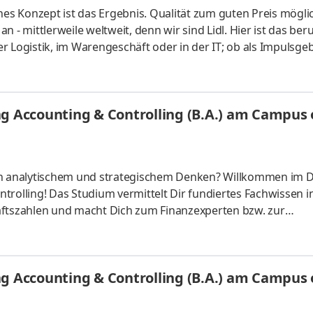
hes Konzept ist das Ergebnis. Qualität zum guten Preis mögli
 - mittlerweile weltweit, denn wir sind Lidl. Hier ist das beru
der Logistik, im Warengeschäft oder in der IT; ob als Impulsgeb
uchen Anpacker, Durchstarter, Möglichmacher und bieten spa
 internationalen Umfeld. Bei Lidl findet jeder seine persönl
ales Studium startet am 1. September 2027 mit einem bezahl
g Accounting & Controlling (B.A.) am Campus o
 an analytischem und strategischem Denken? Willkommen im 
trolling! Das Studium vermittelt Dir fundiertes Fachwissen i
tszahlen und macht Dich zum Finanzexperten bzw. zur
ber starten – direkt am Campus vor Ort oder ganz flexibel virt
Unternehmen in Deiner Nähe. Aufgaben Du kannst Dein Stud
Du absolvierst ein staatlich anerkanntes Bachelorstudium 
g Accounting & Controlling (B.A.) am Campus o
tudy Guides und