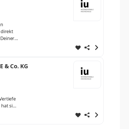
nn
 direkt
 Deiner
h
st Dein
E & Co. KG
helo
Vertiefe
 hat sich
onalen
innen -
n. Werde