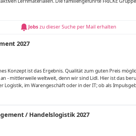
raktiven Lernmaterialien. Die familiengeführte FRICKE Gruppe
schen Landmaschinenhändler zu einem erfolgreichen internati
fahrzeuge und Ersatzteile entwickelt. Mit 3.471 Mitarbeiter:
eiten wir gemeinsam am weiteren Ausbau unserer Marktpositio
Jobs
zu dieser Suche per Mail erhalten
ment 2027
hes Konzept ist das Ergebnis. Qualität zum guten Preis mögli
 - mittlerweile weltweit, denn wir sind Lidl. Hier ist das beru
der Logistik, im Warengeschäft oder in der IT; ob als Impulsgeb
uchen Anpacker, Durchstarter, Möglichmacher und bieten spa
 internationalen Umfeld. Bei Lidl findet jeder seine persönl
ales Studium startet am 1. September 2027 mit einem bezahl
ement / Handelslogistik 2027