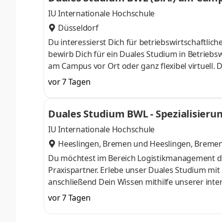
IU Internationale Hochschule
Düsseldorf
Du interessierst Dich für betriebswirtschaft
bewirb Dich für ein Duales Studium in Betriebsw
am Campus vor Ort oder ganz flexibel virtuell.
Nähe. Ab dem 3. Semester belegst Du eine von 
vor 7 Tagen
gezielter auf Deinen Traumjob vorbereiten: Acc
ControllingSteuerberatungSozialmanagement
Duales Studium BWL - Spezialisieru
Studium ohne Numerus clausus oder Aufnahmepr
IU Internationale Hochschule
Heeslingen, Bremen
und
Heeslingen, Breme
Du möchtest im Bereich Logistikmanagement d
Praxispartner. Erlebe unser Duales Studium mi
anschließend Dein Wissen mithilfe unserer inte
im Laufe der 100-jährigen Historie vom klassi
vor 7 Tagen
Händler für Landmaschinen, Gartentechnik, Nutz
verteilt auf 84 Standorte in 27 Ländern - arb