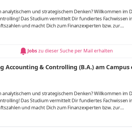
 an analytischem und strategischem Denken? Willkommen im 
trolling! Das Studium vermittelt Dir fundiertes Fachwissen i
tszahlen und macht Dich zum Finanzexperten bzw. zur
ber starten – direkt am Campus vor Ort oder ganz flexibel virt
Unternehmen in Deiner Nähe. Aufgaben Du kannst Dein Stud
Du absolvierst ein staatlich anerkanntes Bachelorstudium 
Jobs
zu dieser Suche per Mail erhalten
tudy Guides und
g Accounting & Controlling (B.A.) am Campus o
 an analytischem und strategischem Denken? Willkommen im 
trolling! Das Studium vermittelt Dir fundiertes Fachwissen i
tszahlen und macht Dich zum Finanzexperten bzw. zur
ber starten – direkt am Campus vor Ort oder ganz flexibel virt
Unternehmen in Deiner Nähe. Aufgaben Du kannst Dein Stud
Du absolvierst ein staatlich anerkanntes Bachelorstudium 