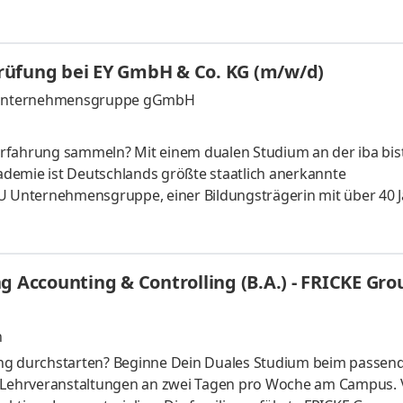
bination von Kreativität, Fachwissen und Technologie eröffne
 Transportschutz. Wir arbeiten gemeinsam daran, Prozesse
 nachhaltiger zu machen. Dabei setzen wir auf Teamgeist,
rüfung bei EY GmbH & Co. KG (m/w/d)
. Werde auch Du Tei
 U Unternehmensgruppe gGmbH
e Erfahrung sammeln? Mit einem dualen Studium an der iba bis
kademie ist Deutschlands größte staatlich anerkannte
+U Unternehmensgruppe, einer Bildungsträgerin mit über 40 
rten (plus virtuellem Campus) deutschlandweit, hochqualifiz
Inhalten sowie einem umfassenden Praxisunternehmensnetzw
Bachelorstudium. Du studierst an der iba im Modell der geteil
g Accounting & Controlling (B.A.) - FRICKE Gro
n
ing durchstarten? Beginne Dein Duales Studium beim passen
t Lehrveranstaltungen an zwei Tagen pro Woche am Campus. 