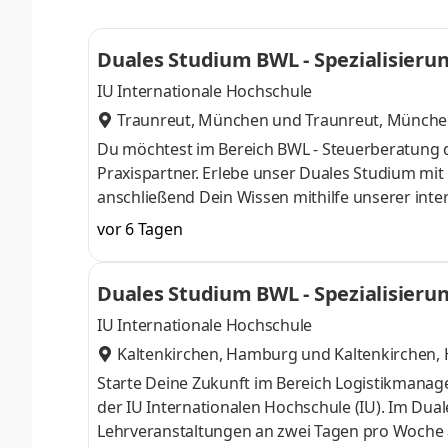
auch Du Teil unseres Teams und start
Duales Studium BWL - Spezialisierun
KG
IU Internationale Hochschule
Traunreut, München
und
Traunreut, Münch
Du möchtest im Bereich BWL - Steuerberatung 
Praxispartner. Erlebe unser Duales Studium mi
anschließend Dein Wissen mithilfe unserer inter
Unternehmen, Selbstständige und Privatpersone
vor 6 Tagen
Schwerpunkte liegen in der Finanz- und Lohnbu
Steuererklärungen sowie der laufenden steuerlic
Duales Studium BWL - Spezialisieru
mandantenorientiert. Als Praxispartner im dual
IU Internationale Hochschule
Kaltenkirchen, Hamburg
und
Kaltenkirchen
Starte Deine Zukunft im Bereich Logistikman
der IU Internationalen Hochschule (IU). Im Du
Lehrveranstaltungen an zwei Tagen pro Woche a