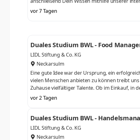
anschließend Dein Wissen mithilfe unserer inte
im Laufe der 100-jährigen Historie vom klassi
vor 7 Tagen
Händler für Landmaschinen, Gartentechnik, Nutz
verteilt auf 84 Standorte in 27 Ländern - arb
auch Du Teil unseres Teams und
Duales Studium BWL - Food Manage
LIDL Stiftung & Co. KG
Neckarsulm
Eine gute Idee war der Ursprung, ein erfolgreic
vielen Menschen anbieten zu können treibt uns an
Zuhause vielfältiger Talente. Ob im Einkauf, in 
Gestalter oder Dienstleister der Länder. Wir s
vor 2 Tagen
Aufgaben und Projekte in einem dynamischen und
Herausforderung. Denn Lidl lohnt sich. Dein du
Duales Studium BWL - Handelsmanag
Begrüßungsmonat bei der L
LIDL Stiftung & Co. KG
Neckarsulm