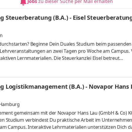
Jobs
zu dieser Suche per Mail erhalten
g Steuerberatung (B.A.) - Eisel Steuerberatun
en
durchstarten? Beginne Dein Duales Studium beim passenden
t Lehrveranstaltungen an zwei Tagen pro Woche am Campus. 
aktiven Lernmaterialien. Die Steuerkanzlei Eisel betreut
n in steuerlichen und betriebswirtschaftlichen Fragen. Uns
chhaltung, der Erstellung von Jahresabschlüssen und
hen Beratung. Wir arbeiten strukturiert, digital und
ng Logistikmanagement (B.A.) - Novapor Hans
en Studium legen wir Wert darauf,
, Hamburg
agement gemeinsam mit der Novapor Hans Lau (GmbH & Co) 
alen Studium verbindest Du praktische Arbeit im Unternehmen
m Campus. Interaktive Lehrmaterialien unterstützen Dich da