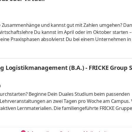
liche Zusammenhänge und kannst gut mit Zahlen umgehen? Da
irtschaftslehre Du kannst im April oder im Oktober starten –
 Deine Praxisphasen absolvierst Du bei einem Unternehmen in
fünf Spezialisierungsmöglichkeiten – und kannst Dich so noc
ounting &
HandelsmanagementLogistikmanagement Aufgaben Du kann
ng Logistikmanagement (B.A.) - FRICKE Group S
üfung startenDu absolvierst ein staatlich anerkanntes Bac
n
urchstarten? Beginne Dein Duales Studium beim passenden
t Lehrveranstaltungen an zwei Tagen pro Woche am Campus. 
raktiven Lernmaterialien. Die familiengeführte FRICKE Gruppe
schen Landmaschinenhändler zu einem erfolgreichen internati
fahrzeuge und Ersatzteile entwickelt. Mit 3.471 Mitarbeiter:
eiten wir gemeinsam am weiteren Ausbau unserer Marktpositio