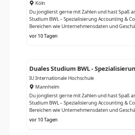
Köln
Du jonglierst gerne mit Zahlen und hast Spaß
Studium BWL – Spezialisierung Accounting & Con
Bereichen wie Unternehmensdaten und Geschäf
Finanzexpertin. Du kannst im April oder im Okto
vor 10 Tagen
Deine Praxisphasen absolvierst Du bei einem 
Numerus clausus oder Aufnahmeprüfung starten
praxisnahen InhaltenDeine Studienberatung, S
Duales Studium BWL - Spezialisierun
IU Internationale Hochschule
Mannheim
Du jonglierst gerne mit Zahlen und hast Spaß
Studium BWL – Spezialisierung Accounting & Con
Bereichen wie Unternehmensdaten und Geschäf
Finanzexpertin. Du kannst im April oder im Okto
vor 10 Tagen
Deine Praxisphasen absolvierst Du bei einem 
Numerus clausus oder Aufnahmeprüfung starten