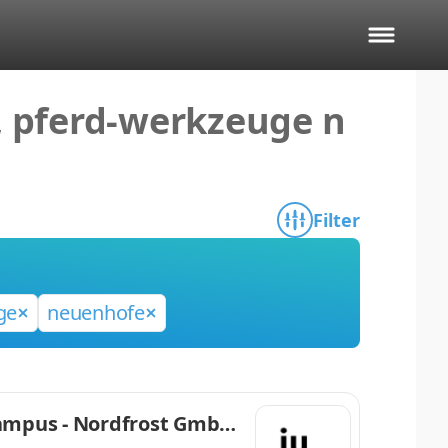
, pferd-werkzeuge n
Filter
ge
neuenhofe
Campus - Nordfrost GmbH