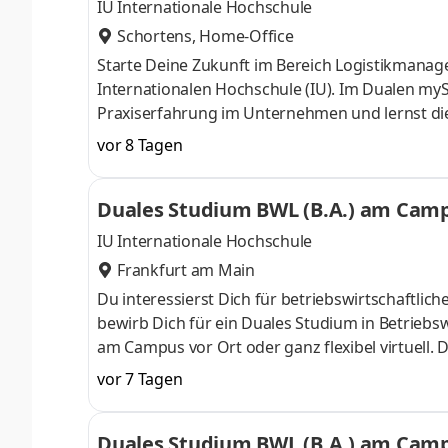
& Co. KG
IU Internationale Hochschule
Schortens, Home-Office
Starte Deine Zukunft im Bereich Logistikmana
Internationalen Hochschule (IU). Im Dualen myS
Praxiserfahrung im Unternehmen und lernst die T
Begleitveranstaltungen. Seit 50 Jahren sind wir
vor 8 Tagen
der Tiefkühllogistik beschäftigen wir rund 2.30
friesischen Schortens und an den 40 bundeswe
Duales Studium BWL (B.A.) am Campu
unseres Teams und starte bei uns zum 1. Oktob
IU Internationale Hochschule
Frankfurt am Main
Du interessierst Dich für betriebswirtschaft
bewirb Dich für ein Duales Studium in Betriebsw
am Campus vor Ort oder ganz flexibel virtuell.
Nähe. Ab dem 3. Semester belegst Du eine von 
vor 7 Tagen
gezielter auf Deinen Traumjob vorbereiten: Acc
ControllingSteuerberatungSozialmanagement
Duales Studium BWL (B.A.) am Campu
Studium ohne Numerus clausus oder Aufnahmepr