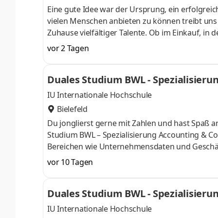
Eine gute Idee war der Ursprung, ein erfolgreic
vielen Menschen anbieten zu können treibt uns an
Zuhause vielfältiger Talente. Ob im Einkauf, in 
Gestalter oder Dienstleister der Länder. Wir s
vor 2 Tagen
Aufgaben und Projekte in einem dynamischen und
Herausforderung. Denn Lidl lohnt sich. Dein du
Duales Studium BWL - Spezialisierun
Begrüßungsmonat bei der L
IU Internationale Hochschule
Bielefeld
Du jonglierst gerne mit Zahlen und hast Spaß
Studium BWL – Spezialisierung Accounting & Con
Bereichen wie Unternehmensdaten und Geschäf
Finanzexpertin. Du kannst im April oder im Okto
vor 10 Tagen
Deine Praxisphasen absolvierst Du bei einem 
Numerus clausus oder Aufnahmeprüfung starten
Duales Studium BWL - Spezialisierun
praxisnahen InhaltenDeine Studienberatung, S
IU Internationale Hochschule