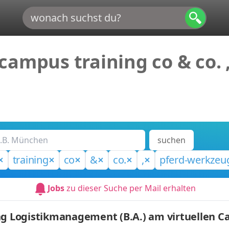
campus training co & co. 
suchen
training
co
&
co.
,
pferd-werkzeu
Jobs
zu dieser Suche per Mail erhalten
ung Logistikmanagement (B.A.) am virtuellen 