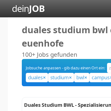
dein
JOB
duales studium bwl 
euenhofe
100+ Jobs gefunden
Jobsuche anpassen - gib dazu einen Ort ein:
duales
studium
bwl
campus
Duales Studium BWL - Spezialisier