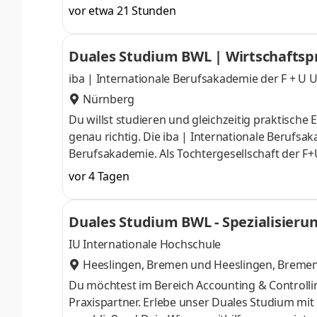
Dein Wissen gezielt zu vertiefen. Durch die Kom
vor etwa 21 Stunden
neue Möglichkeiten im Bereich Verpackung und
einfacher, Produkte besser und Kundenlösungen
Duales Studium BWL | Wirtschaftsp
Eigenverantwortung und moderne Technologien
iba | Internationale Berufsakademie der F +
Nürnberg
Du willst studieren und gleichzeitig praktisch
genau richtig. Die iba | Internationale Berufsa
Berufsakademie. Als Tochtergesellschaft der F
Erfahrung im Bildungssektor, dreizehn Studieno
vor 4 Tagen
Lehrpersonal und Professor:innen, aktuellen 
wir die ideale Bildungspartnerin für ein duales 
Duales Studium BWL - Spezialisierun
Woche. Dabei bist du zwei feste Tage an de
IU Internationale Hochschule
Heeslingen, Bremen
und
Heeslingen, Breme
Du möchtest im Bereich Accounting & Controll
Praxispartner. Erlebe unser Duales Studium mi