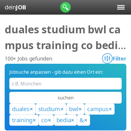
dein
JOB
duales studium bwl ca
mpus training co bedia
&
100+ Jobs gefunden
Filter
Jobsuche anpassen - gib dazu einen Ort ein:
suchen
duales
studium
bwl
campus
training
co
bedia
&