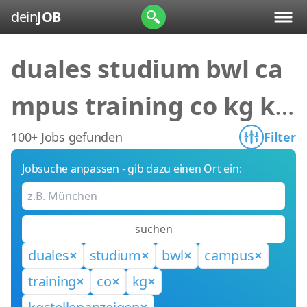
dein
JOB
duales studium bwl ca
mpus training co kg kg
stellenanzeigen
100+ Jobs gefunden
Filter
Jobsuche anpassen - gib dazu einen Ort ein:
suchen
duales
studium
bwl
campus
training
co
kg