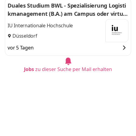
Duales Studium BWL - Spezialisierung Logisti
kmanagement (B.A.) am Campus oder virtuel
l
IU Internationale Hochschule
Düsseldorf
vor 5 Tagen
Jobs
zu dieser Suche per Mail erhalten
Duales Studium BWL - Digital Commerce Man
agement 2027
LIDL Stiftung & Co. KG
Neckarsulm
vor 1 Tag