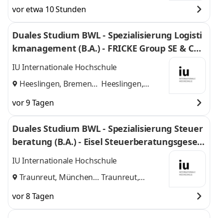
Neuburg an der
an der Donau, Rain am
vor etwa 10 Stunden
Donau, Rain am
Lech, Home-Office
und
Lech, Home-
1 weitere
Duales Studium BWL - Spezialisierung Logisti
Office
,
kmanagement (B.A.) - FRICKE Group SE & Co.
KG
IU Internationale Hochschule
Heeslingen, Bremen
Heeslingen,
und
Bremen
vor 9 Tagen
Duales Studium BWL - Spezialisierung Steuer
beratung (B.A.) - Eisel Steuerberatungsgesell
schaft mbH & Co. KG
IU Internationale Hochschule
Traunreut, München
Traunreut,
und
München
vor 8 Tagen