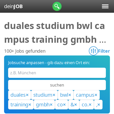
dein
JOB
duales studium bwl ca
mpus training gmbh co
& co. ,
100+ Jobs gefunden
Filter
Jobsuche anpassen - gib dazu einen Ort ein:
suchen
duales
studium
bwl
campus
training
gmbh
co
&
co.
,