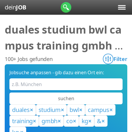
dein
JOB
duales studium bwl ca
mpus training gmbh co
kg & kg,
100+ Jobs gefunden
Filter
Jobsuche anpassen - gib dazu einen Ort ein:
suchen
duales
studium
bwl
campus
training
gmbh
co
kg
&