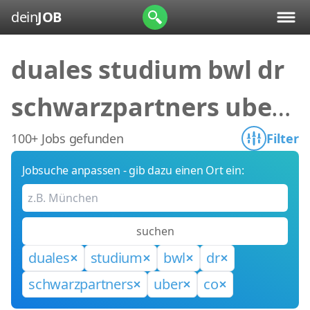
dein
JOB
duales studium bwl dr
schwarzpartners uber
co
100+ Jobs gefunden
Filter
Jobsuche anpassen - gib dazu einen Ort ein:
suchen
duales
studium
bwl
dr
schwarzpartners
uber
co