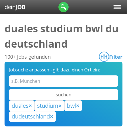
dein
JOB
duales studium bwl du
deutschland
100+ Jobs gefunden
Filter
Jobsuche anpassen - gib dazu einen Ort ein:
suchen
duales
studium
bwl
dudeutschland