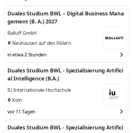
Darmstadt, Kassel,
Kassel, Gießen,
Gießen, Dieburg,
Dieburg, Hanau,
Duales Studium BWL – Digital Business Mana
Hanau, Wiesbaden,
Wiesbaden, Marburg
gement (B. A.) 2027
Marburg
,
und 6 weitere
Balluff GmbH
Neuhausen auf den Fildern
in etwa 2 Stunden
Duales Studium BWL - Spezialisierung Artifici
al Intelligence (B.A.)
IU Internationale Hochschule
Köln
vor 11 Tagen
Duales Studium BWL - Spezialisierung Artifici