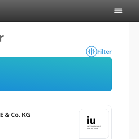
r
Filter
E & Co. KG