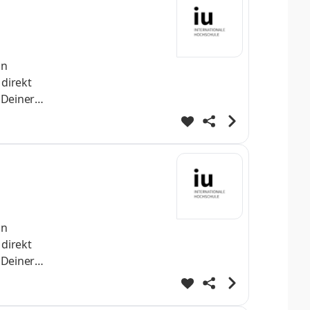
nn
 direkt
 Deiner
h
st Dein
helo
nn
 direkt
 Deiner
h