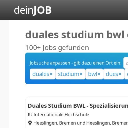
dein
JOB
duales studium bwl
100+ Jobs gefunden
Jobsuche anpassen - gib dazu einen Ort ein:
duales
studium
bwl
dues
Duales Studium BWL - Spezialisieru
IU Internationale Hochschule
Heeslingen, Bremen
und
Heeslingen, Breme