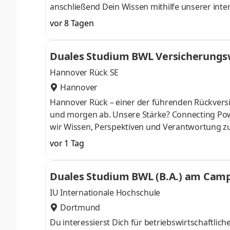
anschließend Dein Wissen mithilfe unserer inte
im Laufe der 100-jährigen Historie vom klassi
vor 8 Tagen
Händler für Landmaschinen, Gartentechnik, Nutz
verteilt auf 84 Standorte in 27 Ländern - arb
Duales Studium BWL Versicherungsw
auch Du Teil unseres Teams und
Hannover Rück SE
Hannover
Hannover Rück – einer der führenden Rück­versi
und morgen ab. Unsere Stärke? Connecting Pow
wir Wissen, Perspektiven und Verant­wortung z
entwickeln uns sowie unsere Services und Produk
vor 1 Tag
digitale Tools oder prag­matische Lösungen fü
mit­gestalten. Klingt gut? Lerne uns als verläss
Duales Studium BWL (B.A.) am Campu
Du kannst dich nicht zwischen Au
IU Internationale Hochschule
Dortmund
Du interessierst Dich für betriebswirtschaft