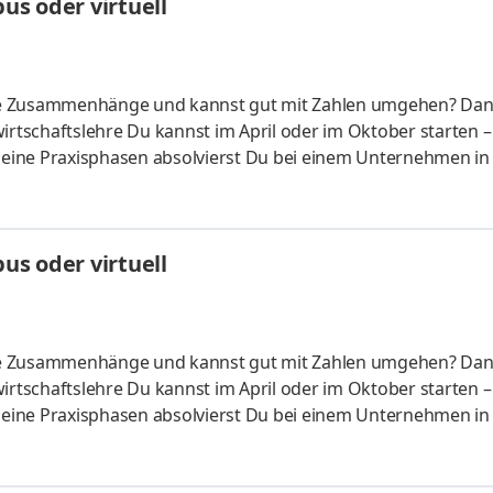
s oder virtuell
liche Zusammenhänge und kannst gut mit Zahlen umgehen? Da
irtschaftslehre Du kannst im April oder im Oktober starten –
 Deine Praxisphasen absolvierst Du bei einem Unternehmen in
fünf Spezialisierungsmöglichkeiten – und kannst Dich so noc
ounting &
HandelsmanagementLogistikmanagement Aufgaben Du kann
s oder virtuell
üfung startenDu absolvierst ein staatlich anerkanntes Bac
liche Zusammenhänge und kannst gut mit Zahlen umgehen? Da
irtschaftslehre Du kannst im April oder im Oktober starten –
 Deine Praxisphasen absolvierst Du bei einem Unternehmen in
fünf Spezialisierungsmöglichkeiten – und kannst Dich so noc
ounting &