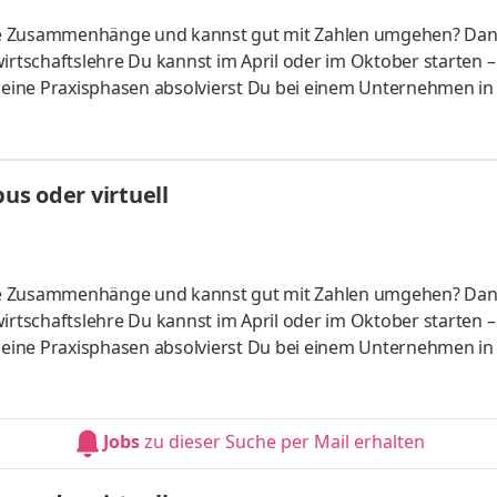
liche Zusammenhänge und kannst gut mit Zahlen umgehen? Da
irtschaftslehre Du kannst im April oder im Oktober starten –
 Deine Praxisphasen absolvierst Du bei einem Unternehmen in
fünf Spezialisierungsmöglichkeiten – und kannst Dich so noc
ounting &
HandelsmanagementLogistikmanagement Aufgaben Du kann
s oder virtuell
üfung startenDu absolvierst ein staatlich anerkanntes Bac
liche Zusammenhänge und kannst gut mit Zahlen umgehen? Da
irtschaftslehre Du kannst im April oder im Oktober starten –
 Deine Praxisphasen absolvierst Du bei einem Unternehmen in
fünf Spezialisierungsmöglichkeiten – und kannst Dich so noc
ounting &
HandelsmanagementLogistikmanagement Aufgaben Du kann
Jobs
zu dieser Suche per Mail erhalten
üfung startenDu absolvierst ein staatlich anerkanntes Bac