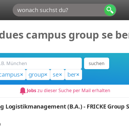
 dues campus group se be
suchen
campus
group
se
ber
Jobs
zu dieser Suche per Mail erhalten
ng Logistikmanagement (B.A.) - FRICKE Group S
n