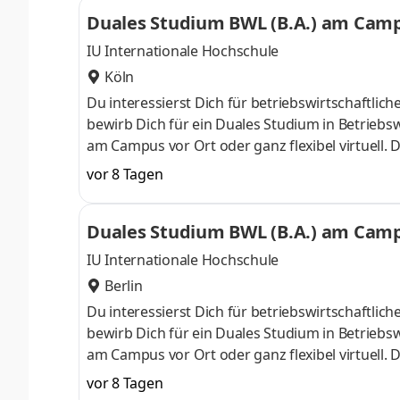
ControllingSteuerberatungSozialmanagement
Duales Studium BWL (B.A.) am Campu
Studium ohne Numerus clausus oder Aufnahmepr
IU Internationale Hochschule
Köln
Du interessierst Dich für betriebswirtschaft
bewirb Dich für ein Duales Studium in Betriebsw
am Campus vor Ort oder ganz flexibel virtuell.
Nähe. Ab dem 3. Semester belegst Du eine von 
vor 8 Tagen
gezielter auf Deinen Traumjob vorbereiten: Acc
ControllingSteuerberatungSozialmanagement
Duales Studium BWL (B.A.) am Campu
Studium ohne Numerus clausus oder Aufnahmepr
IU Internationale Hochschule
Berlin
Du interessierst Dich für betriebswirtschaft
bewirb Dich für ein Duales Studium in Betriebsw
am Campus vor Ort oder ganz flexibel virtuell.
Nähe. Ab dem 3. Semester belegst Du eine von 
vor 8 Tagen
gezielter auf Deinen Traumjob vorbereiten: Acc