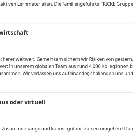
raktiven Lernmaterialien. Die familiengeführte FRICKE Gruppe
schen Landmaschinenhändler zu einem erfolgreichen internati
fahrzeuge und Ersatzteile entwickelt. Mit 3.471 Mitarbeiter:
eiten wir gemeinsam am weiteren Ausbau unserer Marktpositio
irtschaft
cherer welt­weit. Gemein­sam sichern wir Risiken von gestern
er: In unserem globalen Team aus rund 4.000 Kolleg:innen b
usammen. Wir verlassen uns aufeinander, challengen uns un
te konti­nuierlich weiter. Ob Modelle für Risiko­berechnunge
r unsere Kunden: Bei uns kannst du dein Know-how ein­bringe
lichen Arbeitgeber kennen und finde deinen Platz bei uns. Let's
s oder virtuell
liche Zusammenhänge und kannst gut mit Zahlen umgehen? Da