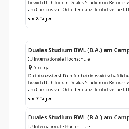
bewirb Dich für ein Duales Studium in Betriebsw
am Campus vor Ort oder ganz flexibel virtuell.
Nähe. Ab dem 3. Semester belegst Du eine von 
vor 8 Tagen
gezielter auf Deinen Traumjob vorbereiten: Acc
ControllingSteuerberatungSozialmanagement
Studium ohne Numerus clausus oder Aufnahmepr
Duales Studium BWL (B.A.) am Campu
IU Internationale Hochschule
Stuttgart
Du interessierst Dich für betriebswirtschaft
bewirb Dich für ein Duales Studium in Betriebsw
am Campus vor Ort oder ganz flexibel virtuell.
Nähe. Ab dem 3. Semester belegst Du eine von 
vor 7 Tagen
gezielter auf Deinen Traumjob vorbereiten: Acc
ControllingSteuerberatungSozialmanagement
Duales Studium BWL (B.A.) am Campu
Studium ohne Numerus clausus oder Aufnahmepr
IU Internationale Hochschule