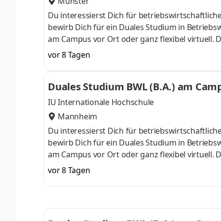
Münster
Du interessierst Dich für betriebswirtschaft
bewirb Dich für ein Duales Studium in Betriebsw
am Campus vor Ort oder ganz flexibel virtuell.
Nähe. Ab dem 3. Semester belegst Du eine von 
vor 8 Tagen
gezielter auf Deinen Traumjob vorbereiten: Acc
ControllingSteuerberatungSozialmanagement
Duales Studium BWL (B.A.) am Campu
Studium ohne Numerus clausus oder Aufnahmepr
IU Internationale Hochschule
Mannheim
Du interessierst Dich für betriebswirtschaft
bewirb Dich für ein Duales Studium in Betriebsw
am Campus vor Ort oder ganz flexibel virtuell.
Nähe. Ab dem 3. Semester belegst Du eine von 
vor 8 Tagen
gezielter auf Deinen Traumjob vorbereiten: Acc
ControllingSteuerberatungSozialmanagement
Studium ohne Numerus clausus oder Aufnahmepr