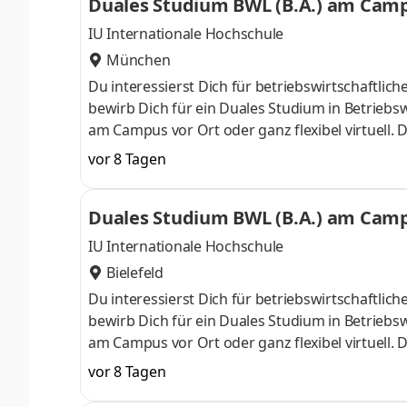
Duales Studium BWL (B.A.) am Campu
IU Internationale Hochschule
München
Du interessierst Dich für betriebswirtschaft
bewirb Dich für ein Duales Studium in Betriebsw
am Campus vor Ort oder ganz flexibel virtuell.
Nähe. Ab dem 3. Semester belegst Du eine von 
vor 8 Tagen
gezielter auf Deinen Traumjob vorbereiten: Acc
ControllingSteuerberatungSozialmanagement
Duales Studium BWL (B.A.) am Campu
Studium ohne Numerus clausus oder Aufnahmepr
IU Internationale Hochschule
Bielefeld
Du interessierst Dich für betriebswirtschaft
bewirb Dich für ein Duales Studium in Betriebsw
am Campus vor Ort oder ganz flexibel virtuell.
Nähe. Ab dem 3. Semester belegst Du eine von 
vor 8 Tagen
gezielter auf Deinen Traumjob vorbereiten: Acc