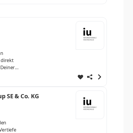
st Dein
helo
nn
 direkt
 Deiner
h
st Dein
up SE & Co. KG
helo
den
Vertiefe