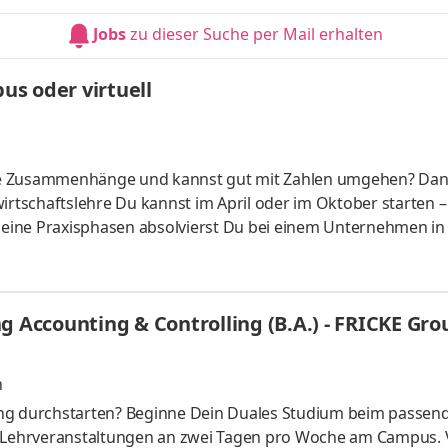
HandelsmanagementLogistikmanagement Aufgaben Du kann
Jobs
zu dieser Suche per Mail erhalten
üfung startenDu absolvierst ein staatlich anerkanntes Bac
s oder virtuell
liche Zusammenhänge und kannst gut mit Zahlen umgehen? Da
irtschaftslehre Du kannst im April oder im Oktober starten –
 Deine Praxisphasen absolvierst Du bei einem Unternehmen in
fünf Spezialisierungsmöglichkeiten – und kannst Dich so noc
ounting &
HandelsmanagementLogistikmanagement Aufgaben Du kann
g Accounting & Controlling (B.A.) - FRICKE Gro
üfung startenDu absolvierst ein staatlich anerkanntes Bac
n
ing durchstarten? Beginne Dein Duales Studium beim passen
t Lehrveranstaltungen an zwei Tagen pro Woche am Campus. 