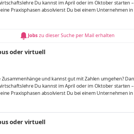
irtschaftslehre Du kannst im April oder im Oktober starten –
 Deine Praxisphasen absolvierst Du bei einem Unternehmen in
fünf Spezialisierungsmöglichkeiten – und kannst Dich so noc
ounting &
HandelsmanagementLogistikmanagement Aufgaben Du kann
Jobs
zu dieser Suche per Mail erhalten
üfung startenDu absolvierst ein staatlich anerkanntes Bac
s oder virtuell
liche Zusammenhänge und kannst gut mit Zahlen umgehen? Da
irtschaftslehre Du kannst im April oder im Oktober starten –
 Deine Praxisphasen absolvierst Du bei einem Unternehmen in
fünf Spezialisierungsmöglichkeiten – und kannst Dich so noc
ounting &
HandelsmanagementLogistikmanagement Aufgaben Du kann
s oder virtuell
üfung startenDu absolvierst ein staatlich anerkanntes Bac