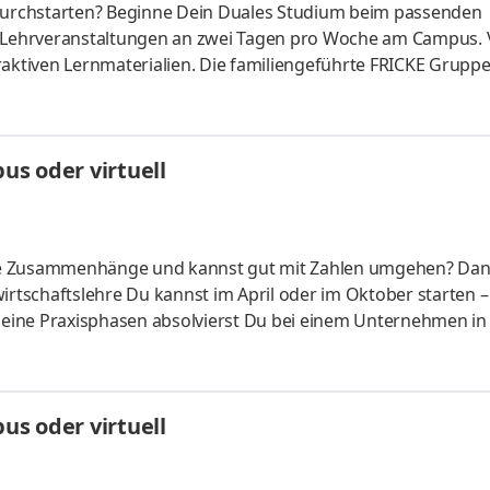
urchstarten? Beginne Dein Duales Studium beim passenden
t Lehrveranstaltungen an zwei Tagen pro Woche am Campus. 
raktiven Lernmaterialien. Die familiengeführte FRICKE Gruppe
schen Landmaschinenhändler zu einem erfolgreichen internati
fahrzeuge und Ersatzteile entwickelt. Mit 3.471 Mitarbeiter:
eiten wir gemeinsam am weiteren Ausbau unserer Marktpositio
s oder virtuell
liche Zusammenhänge und kannst gut mit Zahlen umgehen? Da
irtschaftslehre Du kannst im April oder im Oktober starten –
 Deine Praxisphasen absolvierst Du bei einem Unternehmen in
fünf Spezialisierungsmöglichkeiten – und kannst Dich so noc
ounting &
HandelsmanagementLogistikmanagement Aufgaben Du kann
s oder virtuell
üfung startenDu absolvierst ein staatlich anerkanntes Bac