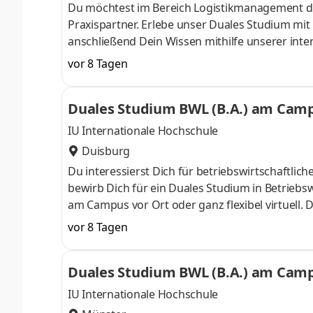
Du möchtest im Bereich Logistikmanagement d
Praxispartner. Erlebe unser Duales Studium mi
anschließend Dein Wissen mithilfe unserer inte
im Laufe der 100-jährigen Historie vom klassi
vor 8 Tagen
Händler für Landmaschinen, Gartentechnik, Nutz
verteilt auf 84 Standorte in 27 Ländern - arb
Duales Studium BWL (B.A.) am Campu
auch Du Teil unseres Teams und start
IU Internationale Hochschule
Duisburg
Du interessierst Dich für betriebswirtschaft
bewirb Dich für ein Duales Studium in Betriebsw
am Campus vor Ort oder ganz flexibel virtuell.
Nähe. Ab dem 3. Semester belegst Du eine von 
vor 8 Tagen
gezielter auf Deinen Traumjob vorbereiten: Acc
ControllingSteuerberatungSozialmanagement
Duales Studium BWL (B.A.) am Campu
Studium ohne Numerus clausus oder Aufnahmepr
IU Internationale Hochschule