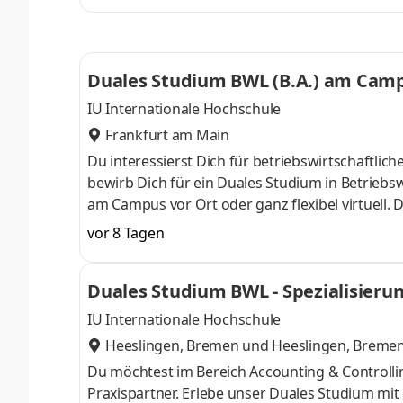
ControllingSteuerberatungSozialmanagement
Studium ohne Numerus clausus oder Aufnahmepr
Duales Studium BWL (B.A.) am Campu
IU Internationale Hochschule
Frankfurt am Main
Du interessierst Dich für betriebswirtschaft
bewirb Dich für ein Duales Studium in Betriebsw
am Campus vor Ort oder ganz flexibel virtuell.
Nähe. Ab dem 3. Semester belegst Du eine von 
vor 8 Tagen
gezielter auf Deinen Traumjob vorbereiten: Acc
ControllingSteuerberatungSozialmanagement
Duales Studium BWL - Spezialisierun
Studium ohne Numerus clausus oder Aufnahmepr
IU Internationale Hochschule
Heeslingen, Bremen
und
Heeslingen, Breme
Du möchtest im Bereich Accounting & Controll
Praxispartner. Erlebe unser Duales Studium mi