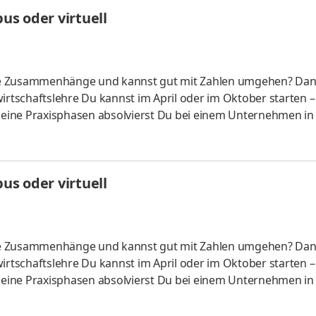
HandelsmanagementLogistikmanagement Aufgaben Du kann
s oder virtuell
üfung startenDu absolvierst ein staatlich anerkanntes Bac
liche Zusammenhänge und kannst gut mit Zahlen umgehen? Da
irtschaftslehre Du kannst im April oder im Oktober starten –
 Deine Praxisphasen absolvierst Du bei einem Unternehmen in
fünf Spezialisierungsmöglichkeiten – und kannst Dich so noc
ounting &
HandelsmanagementLogistikmanagement Aufgaben Du kann
s oder virtuell
üfung startenDu absolvierst ein staatlich anerkanntes Bac
liche Zusammenhänge und kannst gut mit Zahlen umgehen? Da
irtschaftslehre Du kannst im April oder im Oktober starten –
 Deine Praxisphasen absolvierst Du bei einem Unternehmen in
fünf Spezialisierungsmöglichkeiten – und kannst Dich so noc
ounting &