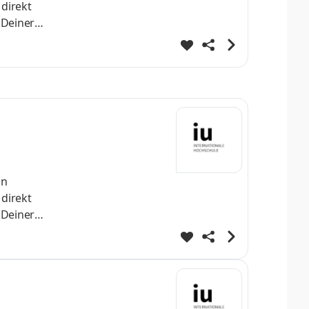
 direkt
 Deiner
h
st Dein
helo
nn
 direkt
 Deiner
h
st Dein
helo