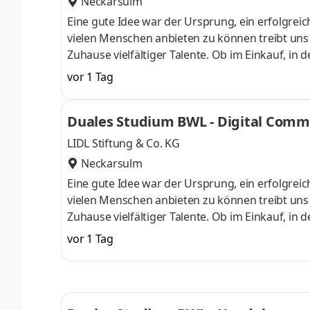
Neckarsulm
Eine gute Idee war der Ursprung, ein erfolgreic
vielen Menschen anbieten zu können treibt uns an
Zuhause vielfältiger Talente. Ob im Einkauf, in 
Gestalter oder Dienstleister der Länder. Wir s
vor 1 Tag
Aufgaben und Projekte in einem dynamischen und
Herausforderung. Denn Lidl lohnt sich. Dein du
Duales Studium BWL - Digital Com
Begrüßungsmonat bei der L
LIDL Stiftung & Co. KG
Neckarsulm
Eine gute Idee war der Ursprung, ein erfolgreic
vielen Menschen anbieten zu können treibt uns an
Zuhause vielfältiger Talente. Ob im Einkauf, in 
Gestalter oder Dienstleister der Länder. Wir s
vor 1 Tag
Aufgaben und Projekte in einem dynamischen und
Herausforderung. Denn Lidl lohnt sich. Dein du
Begrüßungsmonat bei der L