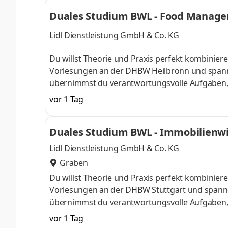
Herausforderung. Denn Lidl lohnt sich. Dein du
Begrüßungsmonat bei der L
Duales Studium BWL - Food Manage
Lidl Dienstleistung GmbH & Co. KG
Du willst Theorie und Praxis perfekt kombinier
Vorlesungen an der DHBW Heilbronn und spann
übernimmst du verantwortungsvolle Aufgaben, a
Team begleitet und gefördert. Als Team gestalte
vor 1 Tag
Produkten, Sortimentsoptimierungen, die Entw
Zulieferern. Was dabei nie zur Verhandlung ste
Duales Studium BWL - Immobilienwi
die Produktwelt der deutschen Filialien a
Lidl Dienstleistung GmbH & Co. KG
Graben
Du willst Theorie und Praxis perfekt kombinier
Vorlesungen an der DHBW Stuttgart und spann
übernimmst du verantwortungsvolle Aufgaben, a
Team begleitet und gefördert. Wir wollen für un
vor 1 Tag
Immobilien Portfoliomanagement machst – du m