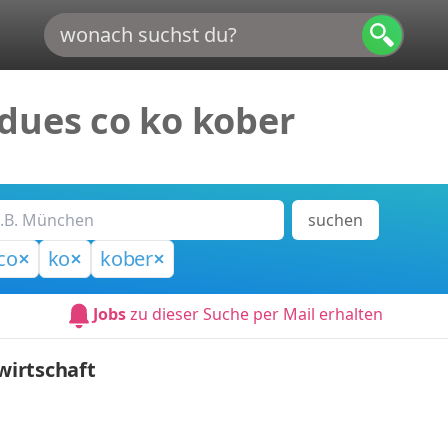
dues co ko kober
suchen
co
ko
kober
Jobs
zu dieser Suche per Mail erhalten
irtschaft