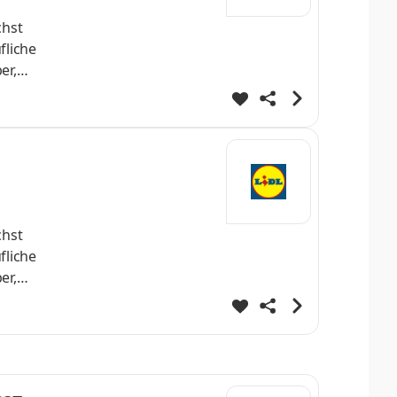
chst
fliche
er,
nnende
iche
ten
chst
fliche
er,
nnende
iche
ten