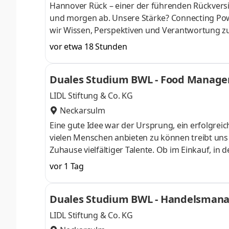
Hannover Rück – einer der führenden Rück­versi
und morgen ab. Unsere Stärke? Connecting Pow
wir Wissen, Perspektiven und Verant­wortung z
entwickeln uns sowie unsere Services und Produk
vor etwa 18 Stunden
digitale Tools oder prag­matische Lösungen fü
mit­gestalten. Klingt gut? Lerne uns als verläss
Duales Studium BWL - Food Manage
Du kannst dich nicht zwischen Au
LIDL Stiftung & Co. KG
Neckarsulm
Eine gute Idee war der Ursprung, ein erfolgreic
vielen Menschen anbieten zu können treibt uns an
Zuhause vielfältiger Talente. Ob im Einkauf, in 
Gestalter oder Dienstleister der Länder. Wir s
vor 1 Tag
Aufgaben und Projekte in einem dynamischen und
Herausforderung. Denn Lidl lohnt sich. Dein du
Duales Studium BWL - Handelsmanag
Begrüßungsmonat bei der L
LIDL Stiftung & Co. KG