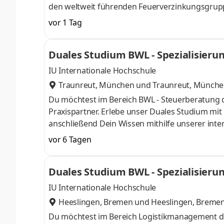
den weltweit führenden Feuerverzinkungsgrupp
und Verantwortung. Wirtschaftlich verantwortl
vor 1 Tag
gegenüber den Mitarbeitern, in ökologischer Ve
Entwicklung von ZINKPOWER seit der Gründung
Duales Studium BWL - Spezialisierun
FREUEN UNS DARAUF, SIE KENNENZULERNEN! A
KG
IU Internationale Hochschule
Traunreut, München
und
Traunreut, Münch
Du möchtest im Bereich BWL - Steuerberatung 
Praxispartner. Erlebe unser Duales Studium mi
anschließend Dein Wissen mithilfe unserer inter
Unternehmen, Selbstständige und Privatpersone
vor 6 Tagen
Schwerpunkte liegen in der Finanz- und Lohnbu
Steuererklärungen sowie der laufenden steuerlic
Duales Studium BWL - Spezialisieru
mandantenorientiert. Als Praxispartner im dual
IU Internationale Hochschule
Heeslingen, Bremen
und
Heeslingen, Breme
Du möchtest im Bereich Logistikmanagement d