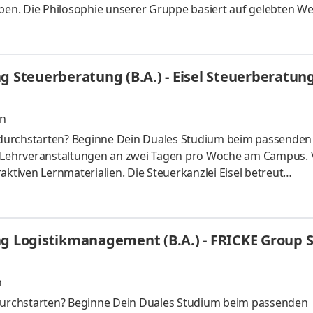
en. Die Philosophie unserer Gruppe basiert auf gelebten W
ich für den Unternehmenserfolg, menschlich verantwortlich
rantwortung für die Umwelt: Diese Prinzipien begleiten die
 1973 und gelten bis heute. WERDEN SIE TEIL UNSERES TEAM
g Steuerberatung (B.A.) - Eisel Steuerberatun
ufgaben Im du
en
durchstarten? Beginne Dein Duales Studium beim passenden
t Lehrveranstaltungen an zwei Tagen pro Woche am Campus. 
aktiven Lernmaterialien. Die Steuerkanzlei Eisel betreut
n in steuerlichen und betriebswirtschaftlichen Fragen. Uns
chhaltung, der Erstellung von Jahresabschlüssen und
hen Beratung. Wir arbeiten strukturiert, digital und
ng Logistikmanagement (B.A.) - FRICKE Group S
en Studium legen wir Wert darauf,
n
urchstarten? Beginne Dein Duales Studium beim passenden