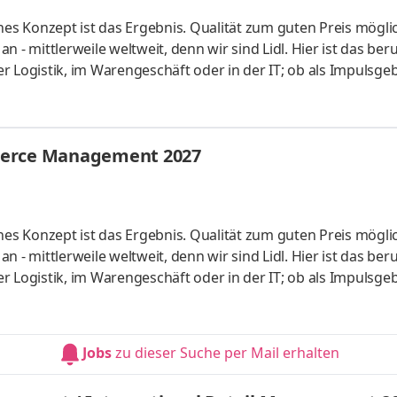
hes Konzept ist das Ergebnis. Qualität zum guten Preis mögli
 - mittlerweile weltweit, denn wir sind Lidl. Hier ist das beru
der Logistik, im Warengeschäft oder in der IT; ob als Impulsgeb
uchen Anpacker, Durchstarter, Möglichmacher und bieten spa
 internationalen Umfeld. Bei Lidl findet jeder seine persönl
ales Studium startet am 1. September 2027 mit einem bezahl
merce Management 2027
hes Konzept ist das Ergebnis. Qualität zum guten Preis mögli
 - mittlerweile weltweit, denn wir sind Lidl. Hier ist das beru
der Logistik, im Warengeschäft oder in der IT; ob als Impulsgeb
uchen Anpacker, Durchstarter, Möglichmacher und bieten spa
 internationalen Umfeld. Bei Lidl findet jeder seine persönl
ales Studium startet am 1. September 2027 mit einem bezahl
Jobs
zu dieser Suche per Mail erhalten