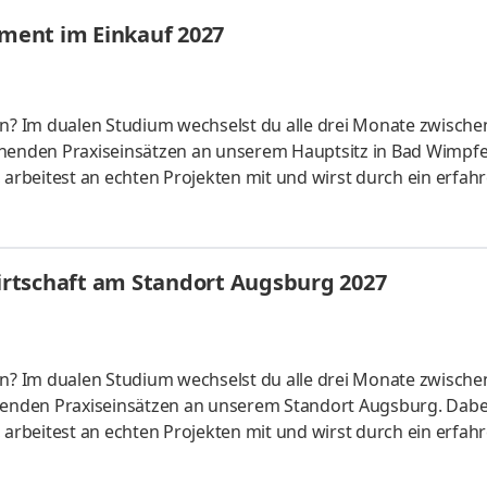
ales Studium startet am 1. September 2027 mit einem bezahl
ment im Einkauf 2027
en? Im dualen Studium wechselst du alle drei Monate zwische
enden Praxiseinsätzen an unserem Hauptsitz in Bad Wimpfe
rbeitest an echten Projekten mit und wirst durch ein erfah
n wir die Zukunft unseres Sortiments, z. B. durch die Entwic
icklung von Nachhaltigkeitsstrategien und Verhandlungen mi
ht? Das Miteinander auf Augenhöhe. Als Teil des Teams gestal
rtschaft am Standort Augsburg 2027
en? Im dualen Studium wechselst du alle drei Monate zwische
enden Praxiseinsätzen an unserem Standort Augsburg. Dabe
rbeitest an echten Projekten mit und wirst durch ein erfah
sere Immobilien nur das Beste. Dich zum Beispiel. Egal, was 
achst es mit vollem Einsatz. Gemeinsam zeigen wir, dass