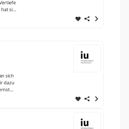
Vertiefe
 hat sich
onalen
innen -
n. Werde
an sich
ir dazu
ernst
 direkt
fe
ei