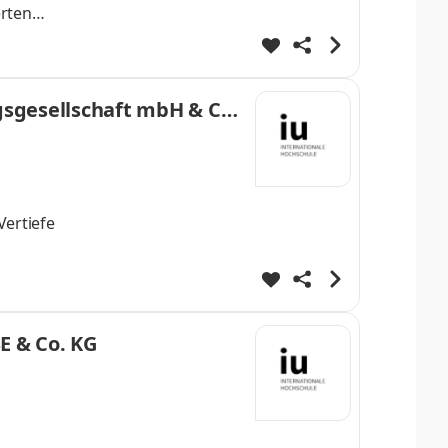
erten
S – WIR
gsgesellschaft mbH & Co.
Vertiefe
ere
E & Co. KG