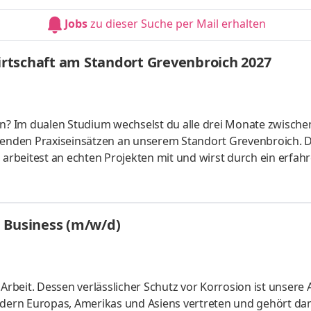
strategisch zu denken, effizient zu planen und im Team nac
Jobs
zu dieser Suche per Mail erhalten
nd ein faires
rtschaft am Standort Grevenbroich 2027
en? Im dualen Studium wechselst du alle drei Monate zwische
enden Praxiseinsätzen an unserem Standort Grevenbroich. 
rbeitest an echten Projekten mit und wirst durch ein erfah
sere Immobilien nur das Beste. Dich zum Beispiel. Egal, was 
achst es mit vollem Einsatz. Gemeinsam zeigen wir, dass
strategisch zu denken, effizient zu planen und im Team nac
 Business (m/w/d)
nd ein fa
 Arbeit. Dessen verlässlicher Schutz vor Korrosion ist unsere
ern Europas, Amerikas und Asiens vertreten und gehört dam