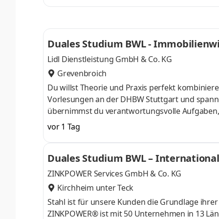
erfolgreiches Immobilienmanagement bedeutet, 
Werte zu schaffen – und dafür Wertschätzung u
Duales Studium BWL - Immobilienwi
Lidl Dienstleistung GmbH & Co. KG
Grevenbroich
Du willst Theorie und Praxis perfekt kombinier
Vorlesungen an der DHBW Stuttgart und spann
übernimmst du verantwortungsvolle Aufgaben, a
Team begleitet und gefördert. Wir wollen für un
vor 1 Tag
Immobilien Portfoliomanagement machst – du m
erfolgreiches Immobilienmanagement bedeutet, 
Duales Studium BWL – International
Werte zu schaffen – und dafür Wertschätzung u
ZINKPOWER Services GmbH & Co. KG
Kirchheim unter Teck
Stahl ist für unsere Kunden die Grundlage ihrer
ZINKPOWER® ist mit 50 Unternehmen in 13 Länd