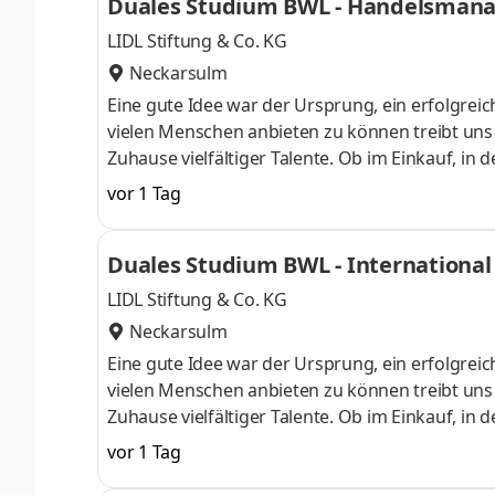
Duales Studium BWL - Handelsmana
LIDL Stiftung & Co. KG
Neckarsulm
Eine gute Idee war der Ursprung, ein erfolgreic
vielen Menschen anbieten zu können treibt uns an
Zuhause vielfältiger Talente. Ob im Einkauf, in 
Gestalter oder Dienstleister der Länder. Wir s
vor 1 Tag
Aufgaben und Projekte in einem dynamischen und
Herausforderung. Denn Lidl lohnt sich. Dein du
Duales Studium BWL - International 
Begrüßungsmonat bei der L
LIDL Stiftung & Co. KG
Neckarsulm
Eine gute Idee war der Ursprung, ein erfolgreic
vielen Menschen anbieten zu können treibt uns an
Zuhause vielfältiger Talente. Ob im Einkauf, in 
Gestalter oder Dienstleister der Länder. Wir s
vor 1 Tag
Aufgaben und Projekte in einem dynamischen und