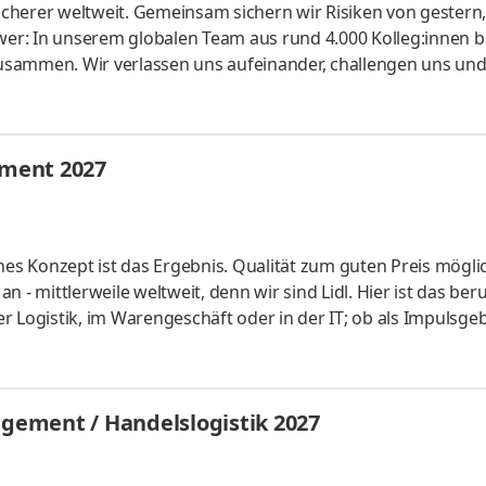
cherer welt­weit. Gemein­sam sichern wir Risiken von gestern
er: In unserem globalen Team aus rund 4.000 Kolleg:innen b
usammen. Wir verlassen uns aufeinander, challengen uns un
te konti­nuierlich weiter. Ob Modelle für Risiko­berechnunge
r unsere Kunden: Bei uns kannst du dein Know-how ein­bringe
lichen Arbeitgeber kennen und finde deinen Platz bei uns. Let's
ment 2027
hes Konzept ist das Ergebnis. Qualität zum guten Preis mögli
 - mittlerweile weltweit, denn wir sind Lidl. Hier ist das beru
der Logistik, im Warengeschäft oder in der IT; ob als Impulsgeb
uchen Anpacker, Durchstarter, Möglichmacher und bieten spa
 internationalen Umfeld. Bei Lidl findet jeder seine persönl
ales Studium startet am 1. September 2027 mit einem bezahl
ement / Handelslogistik 2027