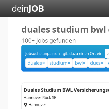
dein
JOB
duales studium bwl 
100+ Jobs gefunden
Jobsuche anpassen - gib dazu einen Ort ein:
duales
studium
bwl
dues
Duales Studium BWL Versicherungsw
Hannover Rück SE
Hannover