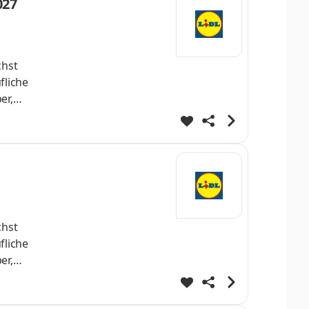
027
chst
fliche
er,
nnende
iche
ten
chst
fliche
er,
nnende
iche