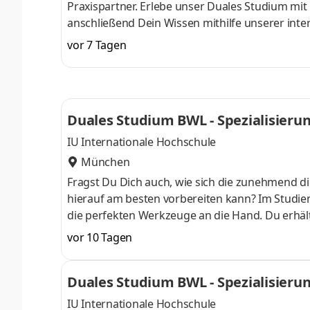
Praxispartner. Erlebe unser Duales Studium mi
anschließend Dein Wissen mithilfe unserer inte
im Laufe der 100-jährigen Historie vom klassi
vor 7 Tagen
Händler für Landmaschinen, Gartentechnik, Nutz
verteilt auf 84 Standorte in 27 Ländern - arb
auch Du Teil unseres Teams und start
Duales Studium BWL - Spezialisierung 
IU Internationale Hochschule
München
Fragst Du Dich auch, wie sich die zunehmend di
hierauf am besten vorbereiten kann? Im Studieng
die perfekten Werkzeuge an die Hand. Du erhält
auch fundierte Kenntnisse in der Anwendung von
vor 10 Tagen
am Campus starten . Erlebe unser Duales Studi
anschließend Dein Wissen mithilfe unserer inter
Duales Studium BWL - Spezialisierung 
einem Unternehmen in Deiner N
IU Internationale Hochschule