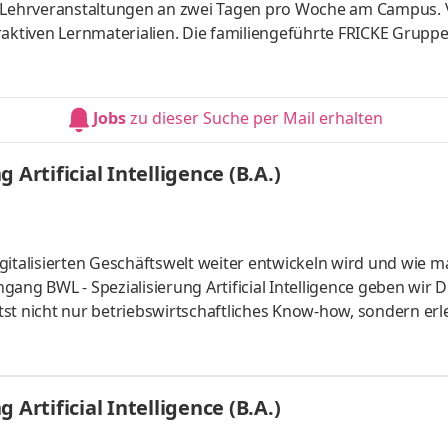
t Lehrveranstaltungen an zwei Tagen pro Woche am Campus. 
raktiven Lernmaterialien. Die familiengeführte FRICKE Gruppe
schen Landmaschinenhändler zu einem erfolgreichen internati
fahrzeuge und Ersatzteile entwickelt. Mit 3.471 Mitarbeiter:
eiten wir gemeinsam am weiteren Ausbau unserer Marktpositio
Jobs
zu dieser Suche per Mail erhalten
Artificial Intelligence (B.A.)
gitalisierten Geschäftswelt weiter entwickeln wird und wie m
ang BWL - Spezialisierung Artificial Intelligence geben wir D
st nicht nur betriebswirtschaftliches Know-how, sondern erl
 künstlicher Intelligenz. Du kannst im April oder im Oktober
um mit Lehrveranstaltungen an zwei Tagen pro Woche. Vertie
aktiven Lernmaterialien. Deine Praxisphasen absolvierst Du b
Artificial Intelligence (B.A.)