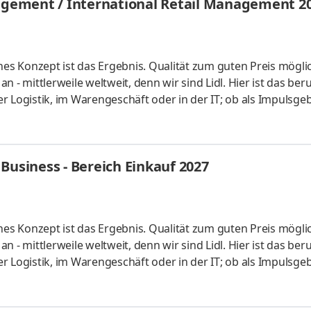
gement / International Retail Management 2
hes Konzept ist das Ergebnis. Qualität zum guten Preis mögli
 - mittlerweile weltweit, denn wir sind Lidl. Hier ist das beru
der Logistik, im Warengeschäft oder in der IT; ob als Impulsgeb
uchen Anpacker, Durchstarter, Möglichmacher und bieten spa
 internationalen Umfeld. Bei Lidl findet jeder seine persönl
ales Studium startet am 1. September 2027 mit einem bezahl
Business - Bereich Einkauf 2027
hes Konzept ist das Ergebnis. Qualität zum guten Preis mögli
 - mittlerweile weltweit, denn wir sind Lidl. Hier ist das beru
der Logistik, im Warengeschäft oder in der IT; ob als Impulsgeb
uchen Anpacker, Durchstarter, Möglichmacher und bieten spa
 internationalen Umfeld. Bei Lidl findet jeder seine persönl