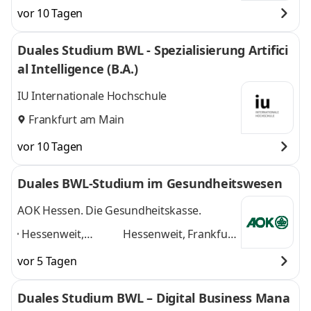
vor 10 Tagen
Duales Studium BWL - Spezialisierung Artifici
al Intelligence (B.A.)
IU Internationale Hochschule
Frankfurt am Main
vor 10 Tagen
Duales BWL-Studium im Gesundheitswesen
AOK Hessen. Die Gesundheitskasse.
Hessenweit,
Hessenweit, Frankfurt
Frankfurt am Main,
am Main, Darmstadt,
vor 5 Tagen
Darmstadt, Kassel,
Kassel, Gießen,
Gießen, Dieburg,
Dieburg, Hanau,
Duales Studium BWL – Digital Business Mana
Hanau, Wiesbaden,
Wiesbaden, Marburg