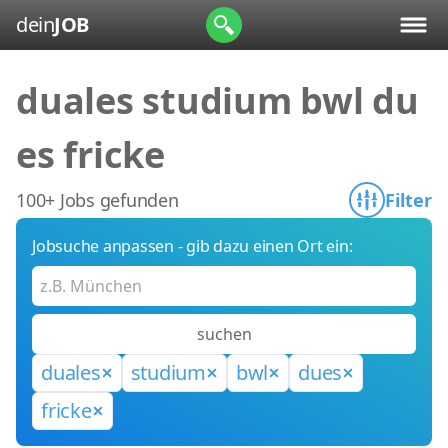
dein
JOB
duales studium bwl du
es fricke
100+ Jobs gefunden
Filter
Jobsuche anpassen - gib dazu einen Ort ein:
suchen
duales
studium
bwl
dues
fricke