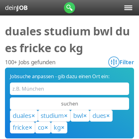
dein
JOB
duales studium bwl du
es fricke co kg
100+ Jobs gefunden
Filter
Jobsuche anpassen - gib dazu einen Ort ein:
suchen
duales
studium
bwl
dues
fricke
co
kg