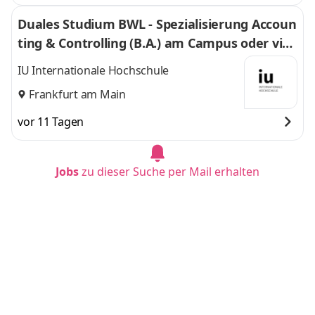
Duales Studium BWL - Spezialisierung Accoun
ting & Controlling (B.A.) am Campus oder virt
uell
IU Internationale Hochschule
Frankfurt am Main
vor 11 Tagen
Jobs
zu dieser Suche per Mail erhalten
Duales Studium BWL - Spezialisierung Artifici
al Intelligence (B.A.) - RadonTec GmbH
IU Internationale Hochschule
Wittislingen,
Wittislingen,
Augsburg
und
Augsburg
vor 1 Tag