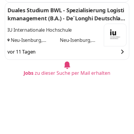
Duales Studium BWL - Spezialisierung Logisti
kmanagement (B.A.) - De´Longhi Deutschlan
d GmbH
IU Internationale Hochschule
Neu-Isenburg,
Neu-Isenburg,
Frankfurt am Main
Frankfurt am Main
vor 11 Tagen
und
Jobs
zu dieser Suche per Mail erhalten
Duales Studium Wirtschaftsinformatik - Start
2027
BENTELER Steel/Tube GmbH & Co. KG
Paderborn
in etwa 1 Stunde