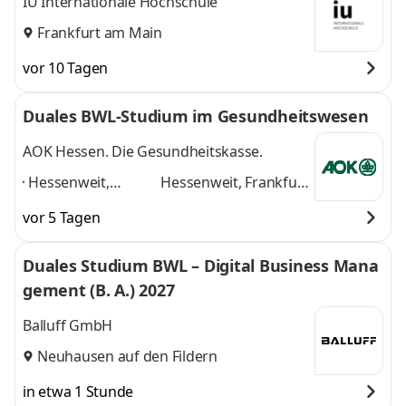
IU Internationale Hochschule
Frankfurt am Main
vor 10 Tagen
Duales BWL-Studium im Gesundheitswesen
AOK Hessen. Die Gesundheitskasse.
Hessenweit,
Hessenweit, Frankfurt
Frankfurt am Main,
am Main, Darmstadt,
vor 5 Tagen
Darmstadt, Kassel,
Kassel, Gießen,
Gießen, Dieburg,
Dieburg, Hanau,
Duales Studium BWL – Digital Business Mana
Hanau, Wiesbaden,
Wiesbaden, Marburg
gement (B. A.) 2027
Marburg
,
und 6 weitere
Balluff GmbH
Neuhausen auf den Fildern
in etwa 1 Stunde