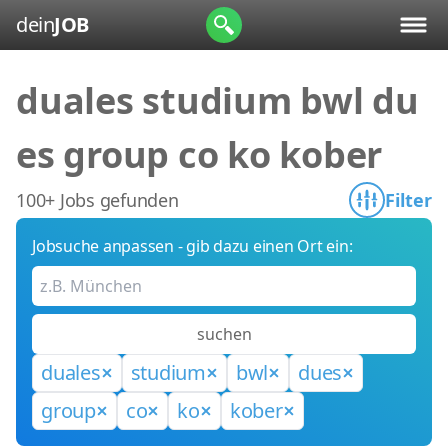
dein
JOB
duales studium bwl du
es group co ko kober
100+ Jobs gefunden
Filter
Jobsuche anpassen - gib dazu einen Ort ein:
suchen
duales
studium
bwl
dues
group
co
ko
kober